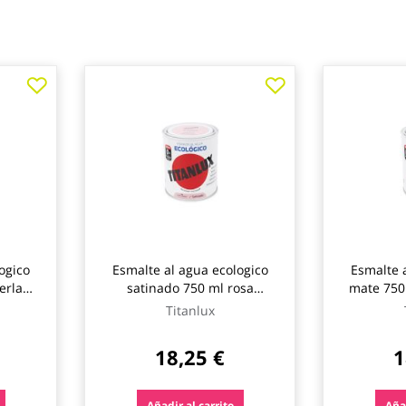
ogico
Esmalte al agua ecologico
Esmalte 
perla
satinado 750 ml rosa
mate 750
flamingo titanlux
Titanlux
18,25 €
1
Añadir al carrito
Añad