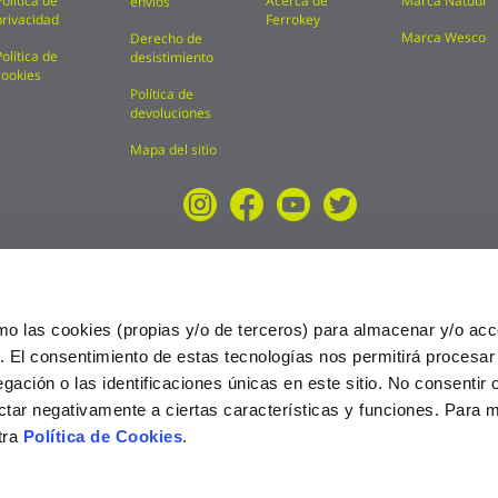
Política de
Acerca de
Marca Natuur
envíos
privacidad
Ferrokey
Marca Wesco
Derecho de
Política de
desistimiento
cookies
Política de
devoluciones
Mapa del sitio
mo las cookies (propias y/o de terceros) para almacenar y/o acc
o. El consentimiento de estas tecnologías nos permitirá procesa
ción o las identificaciones únicas en este sitio. No consentir o 
ctar negativamente a ciertas características y funciones. Para 
tra
Política de Cookies
.