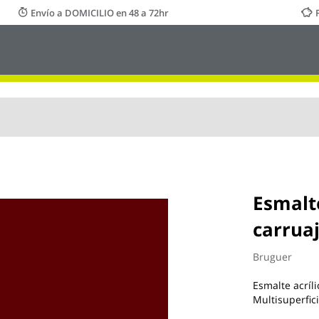
Envío a DOMICILIO en 48 a 72hr
Esmalte
carrua
Bruguer
Esmalte acríli
Multisuperfic