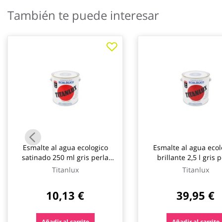
galería
También te puede interesar
de
imágenes
Esmalte al agua ecologico
Esmalte al agua ecol
satinado 250 ml gris perla
brillante 2,5 l gris 
titanlux
titanlux
Titanlux
Titanlux
10,13 €
39,95 €
Añadir al carrito
Añadir al carrito