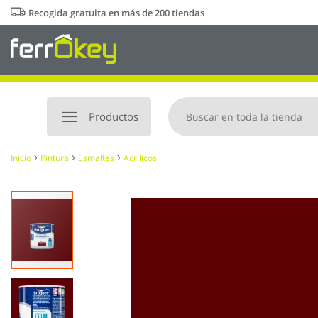
Ir
Recogida gratuita en más de 200 tiendas
al
contenido
Productos
Inicio
Pintura
Esmaltes
Acrílicos
Saltar
al
final
de
la
galería
de
imágenes