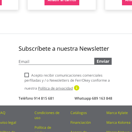
Subscríbete a nuestra Newsletter
Inscríbase
Enviar
a
nuestro
boletín
Acepto recibir comunicaciones comerciales
de
perfiladas y / o Newsletters de FerrOkey conforme a
noticias:
nuestra
Política de privacidad
Teléfono
914 815 681
Whatsapp
689 163 848
FAQ
Condiciones de
Catálogos
Marca Kylate
uso
Aviso legal
Financiación
Marca Kolorea
Política de