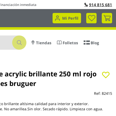
914 815 681
Financiación inmediata
Mi 
Mi Perfil
Buscar
Tiendas
Folletos
Blog
 acrylic brillante 250 ml rojo
jes bruguer
Ref:
82415
co brillante altísima calidad para interior y exterior.
ie. No amarillea.Sin olor. Secado rápido. Limpieza con agua.