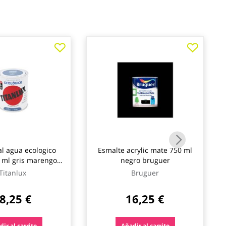
al agua ecologico
Esmalte acrylic mate 750 ml
 ml gris marengo
negro bruguer
titanlux
Titanlux
Bruguer
8,25 €
16,25 €
ir al carrito
Añadir al carrito