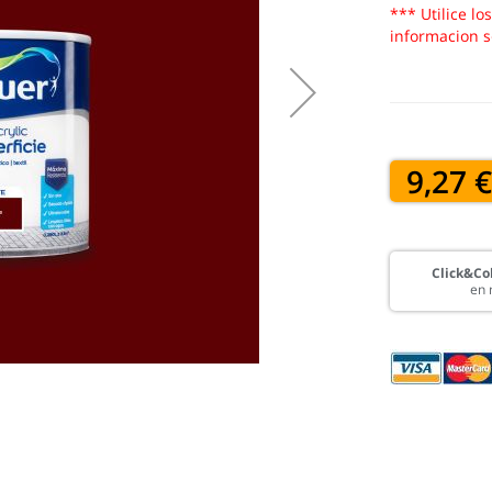
*** Utilice lo
informacion s
9,27 
Click&Col
en 