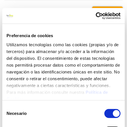
1,95 €
Añadir al carrito
Preferencia de cookies
Utilizamos tecnologías como las cookies (propias y/o de
terceros) para almacenar y/o acceder a la información
del dispositivo. El consentimiento de estas tecnologías
Click&Collect - Recogida gratis
Envío a domicilio:
en nuestras tiendas
5 días hábiles
nos permitirá procesar datos como el comportamiento de
navegación o las identificaciones únicas en este sitio. No
consentir o retirar el consentimiento, puede afectar
+ INFO
negativamente a ciertas características y funciones.
Para más información consulte nuestra
Política de
Cookies
.
LOCALIZA TU TIENDA MÁS CERCANA
Selección
Necesario
de
También te puede interesar
consentimiento