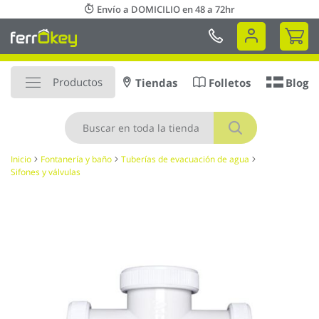
Ir
Envío a DOMICILIO en 48 a 72hr
al
Mi 
contenido
Productos
Tiendas
Folletos
Blog
Buscar
Inicio
Fontanería y baño
Tuberías de evacuación de agua
Sifones y válvulas
Saltar
al
final
de
la
galería
de
imágenes