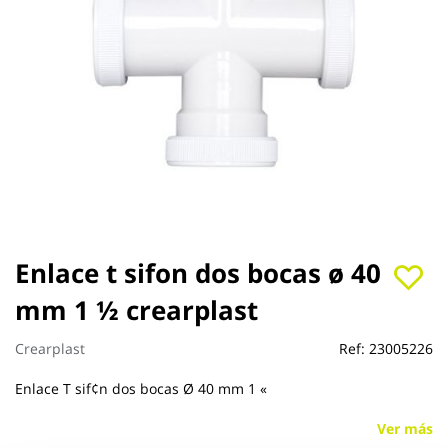
Saltar
Enlace t sifon dos bocas ø 40
al
mm 1 ½ crearplast
comienzo
de
la
Crearplast
Ref:
23005226
galería
de
Enlace T sif¢n dos bocas Ø 40 mm 1 «
imágenes
Ver más