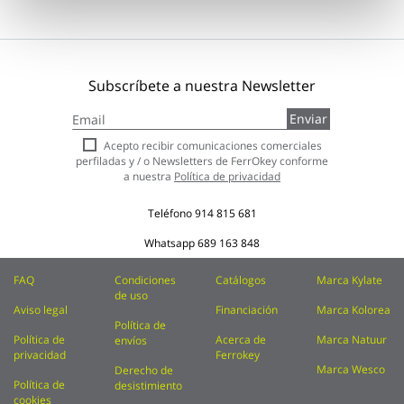
Subscríbete a nuestra Newsletter
Inscríbase
Enviar
a
nuestro
Acepto recibir comunicaciones comerciales
boletín
perfiladas y / o Newsletters de FerrOkey conforme
de
a nuestra
Política de privacidad
noticias:
Teléfono
914 815 681
Whatsapp
689 163 848
FAQ
Condiciones
Catálogos
Marca Kylate
de uso
Aviso legal
Financiación
Marca Kolorea
Política de
Política de
Acerca de
Marca Natuur
envíos
privacidad
Ferrokey
Marca Wesco
Derecho de
Política de
desistimiento
cookies