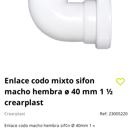
Saltar
Enlace codo mixto sifon
al
macho hembra ø 40 mm 1 ½
comienzo
de
crearplast
la
galería
de
Crearplast
Ref:
23005220
imágenes
Enlace codo macho hembra sif¢n Ø 40mm 1 «