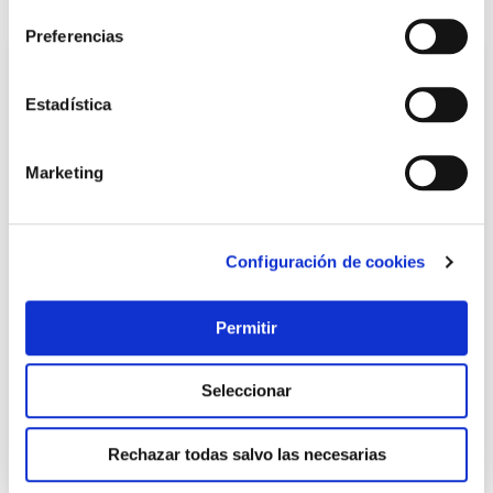
También te puede interesar
Preferencias
Estadística
Marketing
Configuración de cookies
Tapon cesta desague ø115 inox sanfor
Sanfor
Permitir
4,33 €
Seleccionar
Rechazar todas salvo las necesarias
Añadir al carrito