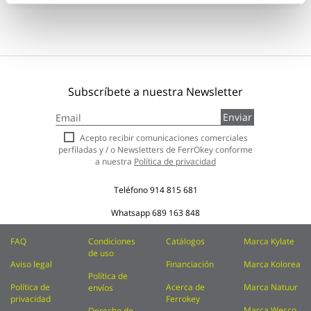
Subscríbete a nuestra Newsletter
Inscríbase
Enviar
a
nuestro
Acepto recibir comunicaciones comerciales
boletín
perfiladas y / o Newsletters de FerrOkey conforme
de
a nuestra
Política de privacidad
noticias:
Teléfono
914 815 681
Whatsapp
689 163 848
FAQ
Condiciones
Catálogos
Marca Kylate
de uso
Aviso legal
Financiación
Marca Kolorea
Política de
Política de
Acerca de
Marca Natuur
envíos
privacidad
Ferrokey
Marca Wesco
Derecho de