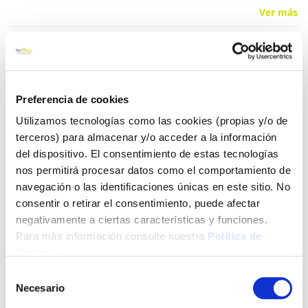
Ver más
1,60 €
Preferencia de cookies
Añadir al carrito
Utilizamos tecnologías como las cookies (propias y/o de
terceros) para almacenar y/o acceder a la información
del dispositivo. El consentimiento de estas tecnologías
Click&Collect - Recogida gratis
Envío a domicilio:
nos permitirá procesar datos como el comportamiento de
en nuestras tiendas
5 días hábiles
navegación o las identificaciones únicas en este sitio. No
consentir o retirar el consentimiento, puede afectar
negativamente a ciertas características y funciones.
+ INFO
Para más información consulte nuestra
Política de
Cookies
.
Selección
LOCALIZA TU TIENDA MÁS CERCANA
Necesario
de
consentimiento