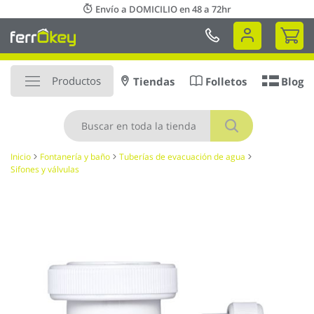
Ir
Envío a DOMICILIO en 48 a 72hr
al
Mi 
contenido
Productos
Tiendas
Folletos
Blog
Buscar
Inicio
Fontanería y baño
Tuberías de evacuación de agua
Sifones y válvulas
Saltar
al
final
de
la
galería
de
imágenes