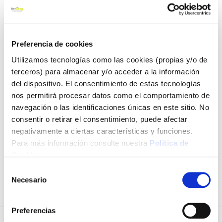
La mejor selección de
Robots aspiradores
. Encuentra todo lo
que necesitas para tus proyectos de bricolaje de forma sencilla
en nuestra web.
Preferencia de cookies
Utilizamos tecnologías como las cookies (propias y/o de
Descubre nuestra amplia variedad de productos de aspiración
y limpieza. ¡No esperes más y haz tus proyectos realidad al
terceros) para almacenar y/o acceder a la información
mejor precio con Ferrokey! La mejor selección de productos de
del dispositivo. El consentimiento de estas tecnologías
Pequeños electrodomésticos al mejor precio en la mayor
nos permitirá procesar datos como el comportamiento de
ferretería online.
navegación o las identificaciones únicas en este sitio. No
consentir o retirar el consentimiento, puede afectar
¡Compra Robots aspiradores a precios económicos en Ferrokey!
negativamente a ciertas características y funciones.
Para más información consulte nuestra
Política de
Cookies
.
No podemos encontrar productos que coincida con la
Selección
selección.
Necesario
de
consentimiento
Preferencias