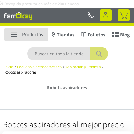
Ir
ita en más de 200 tiendas
al
Mi 
contenido
Productos
Tiendas
Folletos
Blog
Buscar
Inicio
Pequeño electrodoméstico
Aspiración y limpieza
Robots aspiradores
Robots aspiradores
Robots aspiradores al mejor precio