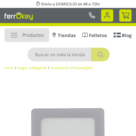
Ir
Envío a DOMICILIO en 48 a 72hr
al
Mi 
contenido
Productos
Tiendas
Folletos
Blog
Buscar
Inicio
Hogar Inteligente
Iluminación
Downlights
Saltar
al
final
de
la
galería
de
imágenes