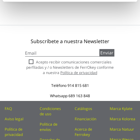
Subscríbete a nuestra Newsletter
Inscríbase
Enviar
a
nuestro
Acepto recibir comunicaciones comerciales
boletín
perfiladas y / o Newsletters de FerrOkey conforme
de
a nuestra
Política de privacidad
noticias:
Teléfono
914 815 681
Whatsapp
689 163 848
FAQ
Condiciones
Catálogos
Marca Kylate
de uso
Aviso legal
Financiación
Marca Kolorea
Política de
Política de
Acerca de
Marca Natuur
envíos
privacidad
Ferrokey
Marca Wesco
Derecho de