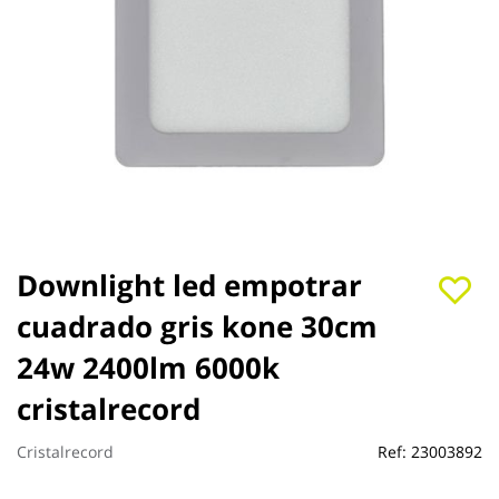
Saltar
Downlight led empotrar
al
cuadrado gris kone 30cm
comienzo
de
24w 2400lm 6000k
la
galería
cristalrecord
de
imágenes
Cristalrecord
Ref:
23003892