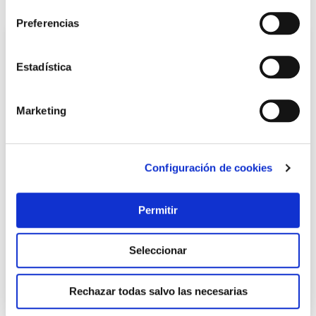
También te puede interesar
Preferencias
Estadística
Marketing
Configuración de cookies
Downlight led superficie redondo gris kone 28cm 24w
2400lm 4000k cristalrecord
Permitir
Cristalrecord
18,95 €
Seleccionar
Rechazar todas salvo las necesarias
Añadir al carrito