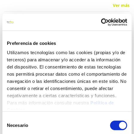
Ver más
17,19 €
Preferencia de cookies
Añadir al carrito
Utilizamos tecnologías como las cookies (propias y/o de
terceros) para almacenar y/o acceder a la información
del dispositivo. El consentimiento de estas tecnologías
Click&Collect - Recogida gratis
Envío a domicilio:
nos permitirá procesar datos como el comportamiento de
en nuestras tiendas
5 días hábiles
navegación o las identificaciones únicas en este sitio. No
consentir o retirar el consentimiento, puede afectar
negativamente a ciertas características y funciones.
+ INFO
Para más información consulte nuestra
Política de
Cookies
.
Selección
LOCALIZA TU TIENDA MÁS CERCANA
Necesario
de
consentimiento