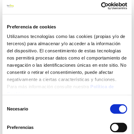
Garza
Ref:
132526
ANGULO 180º 12 MTS REG. CREPUSCULAR
Preferencia de cookies
Ver más
Utilizamos tecnologías como las cookies (propias y/o de
terceros) para almacenar y/o acceder a la información
del dispositivo. El consentimiento de estas tecnologías
11,50 €
- 13 %
nos permitirá procesar datos como el comportamiento de
9,95 €
navegación o las identificaciones únicas en este sitio. No
consentir o retirar el consentimiento, puede afectar
negativamente a ciertas características y funciones.
Agotado
Para más información consulte nuestra
Política de
Introduce tu e-mail y te avisaremos si el artículo vuelve a
Cookies
.
estar disponible.
Selección
Necesario
de
Avisarme
consentimiento
Preferencias
También te puede interesar