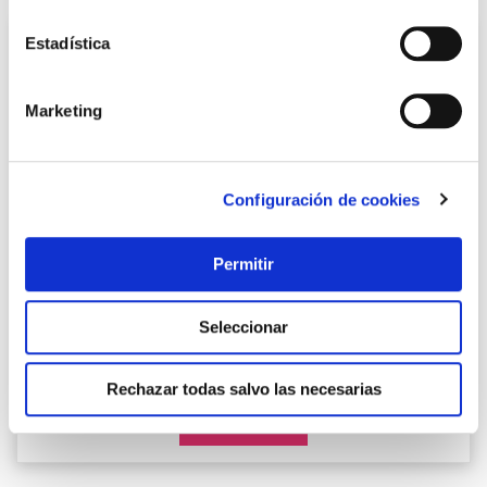
Estadística
Marketing
Configuración de cookies
Camara wifi interior motorizada sentinel pro 2,4ghz 4mp
Permitir
5g energeeks
Energeeks
Seleccionar
35,95 €
Rechazar todas salvo las necesarias
Añadir al carrito