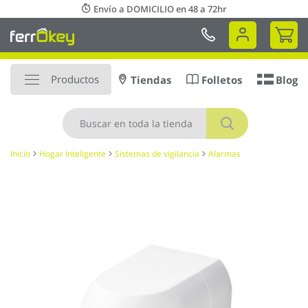
Ir
Envío a DOMICILIO en 48 a 72hr
al
Mi 
contenido
Productos
Tiendas
Folletos
Blog
Buscar
Inicio
Hogar Inteligente
Sistemas de vigilancia
Alarmas
Saltar
al
final
de
la
galería
de
imágenes