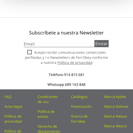
Subscríbete a nuestra Newsletter
Inscríbase
Enviar
a
nuestro
Acepto recibir comunicaciones comerciales
boletín
perfiladas y / o Newsletters de FerrOkey conforme
de
a nuestra
Política de privacidad
noticias:
Teléfono
914 815 681
Whatsapp
689 163 848
FAQ
Condiciones
Catálogos
Marca Kylate
de uso
Aviso legal
Financiación
Marca Kolorea
Política de
Política de
Acerca de
Marca Natuur
envíos
privacidad
Ferrokey
Marca Wesco
Derecho de
Política de
desistimiento