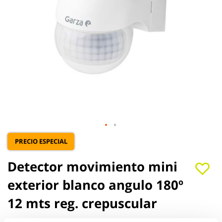
Saltar
PRECIO ESPECIAL
al
comienzo
Detector movimiento mini
de
la
exterior blanco angulo 180º
galería
de
12 mts reg. crepuscular
imágenes
garza