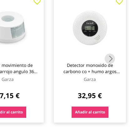
r movimiento de
Detector monoxido de
rarrojo angulo 360º
carbono co + humo argos
15+15 mts garza
85db cobertura 40m2 test 10
Garza
Garza
años garza
7,15 €
32,95 €
ir al carrito
Añadir al carrito