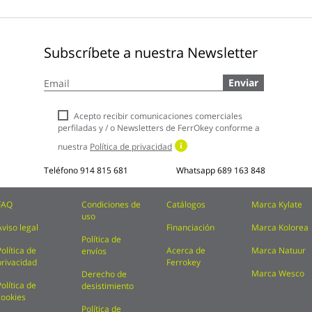
Subscríbete a nuestra Newsletter
Inscríbase
Enviar
a
nuestro
boletín
Acepto recibir comunicaciones comerciales
de
perfiladas y / o Newsletters de FerrOkey conforme a
noticias:
nuestra
Política de privacidad
Teléfono
914 815 681
Whatsapp
689 163 848
FAQ
Condiciones de
Catálogos
Marca Kylate
uso
Aviso legal
Financiación
Marca Kolorea
Política de
Política de
Acerca de
Marca Natuur
envíos
privacidad
Ferrokey
Marca Wesco
Derecho de
Política de
desistimiento
cookies
Política de