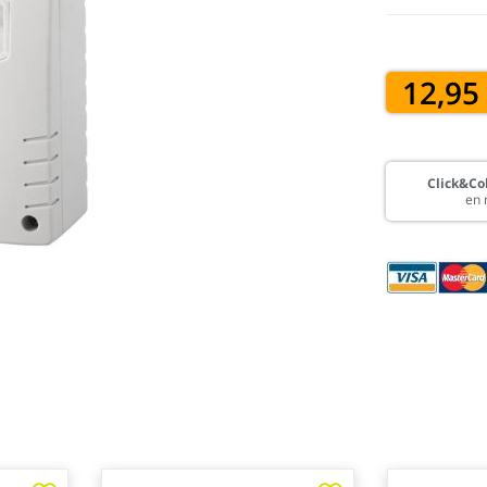
12,95
Click&Col
en 