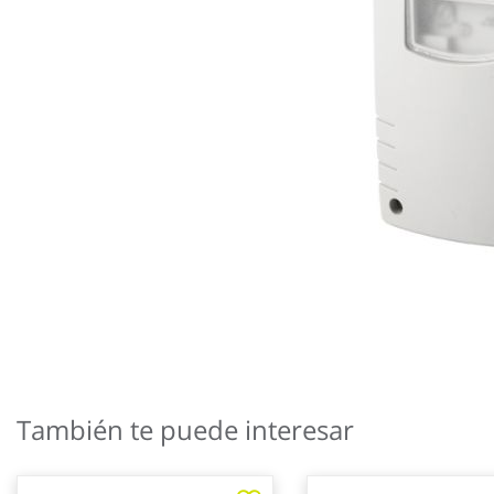
Saltar
al
También te puede interesar
comienzo
de
la