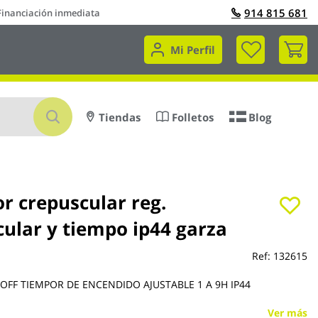
914 815 681
Financiación inmediata
Mi 
Mi Perfil
Buscar
Tiendas
Folletos
Blog
r crepuscular reg.
cular y tiempo ip44 garza
Ref:
132615
OFF TIEMPOR DE ENCENDIDO AJUSTABLE 1 A 9H IP44
Ver más