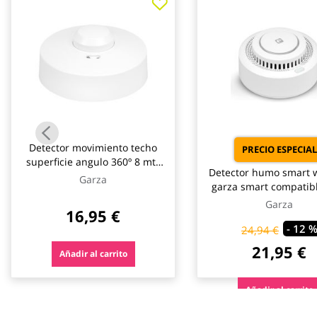
galería
de
imágenes
Detector movimiento techo
PRECIO ESPECIAL
superficie angulo 360º 8 mts
Detector humo smart w
reg. crepuscuular garza
Garza
garza smart compatibl
Garza
16,95 €
- 12 
24,94 €
21,95 €
Añadir al carrito
Añadir al carrito