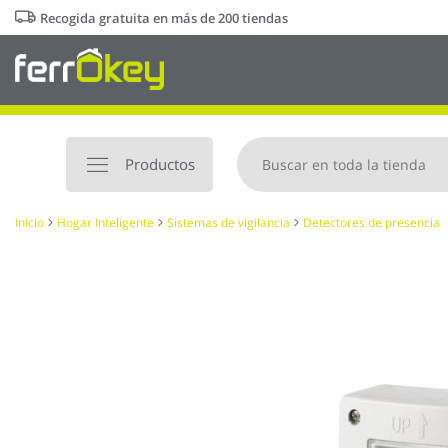
Ir
Recogida gratuita en más de 200 tiendas
al
contenido
Productos
Inicio
Hogar Inteligente
Sistemas de vigilancia
Detectores de presencia
Saltar
al
final
de
la
galería
de
imágenes