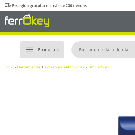
Ir
Recogida gratuita en más de 200 tiendas
al
contenido
Productos
Inicio
Herramientas
Accesorios automóviles
Limpiadores
Saltar
al
final
de
la
galería
de
imágenes