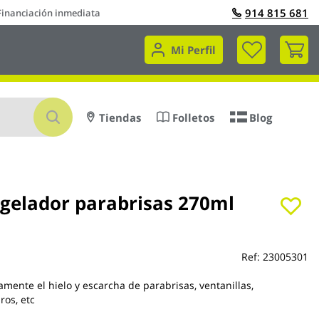
914 815 681
Financiación inmediata
Mi 
Mi Perfil
Buscar
Tiendas
Folletos
Blog
gelador parabrisas 270ml
Ref:
23005301
amente el hielo y escarcha de parabrisas, ventanillas,
ros, etc