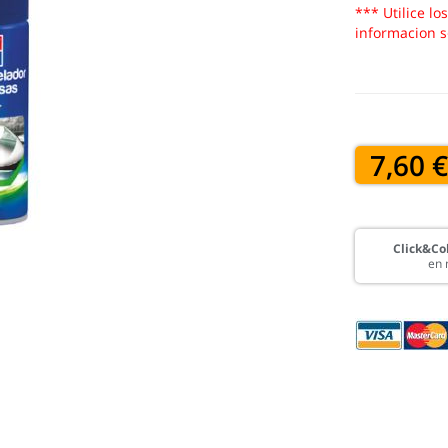
*** Utilice lo
informacion s
7,60 
Click&Col
en 