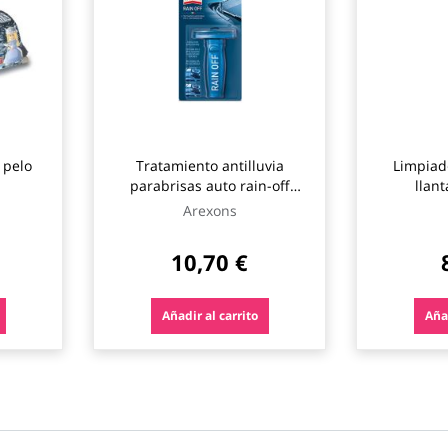
 pelo
Tratamiento antilluvia
Limpiad
parabrisas auto rain-off
llan
proteje arexons
Arexons
10,70 €
Añadir al carrito
Añad