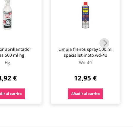
or abrillantador
Limpia frenos spray 500 ml
tas 500 ml hg
specialist moto wd-40
Hg
Wd-40
8,92 €
12,95 €
ir al carrito
Añadir al carrito