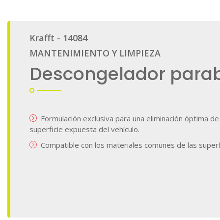
galería
de
imágenes