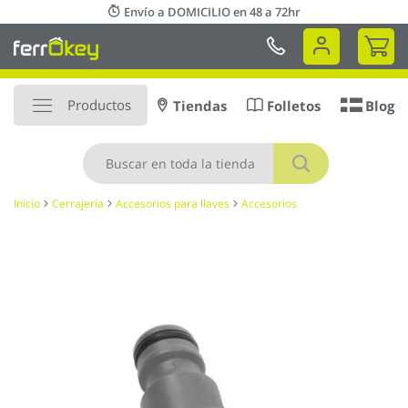
Ir
Envío a DOMICILIO en 48 a 72hr
al
Mi 
contenido
Productos
Tiendas
Folletos
Blog
Buscar
Inicio
Cerrajería
Accesorios para llaves
Accesorios
Saltar
al
final
de
la
galería
de
imágenes