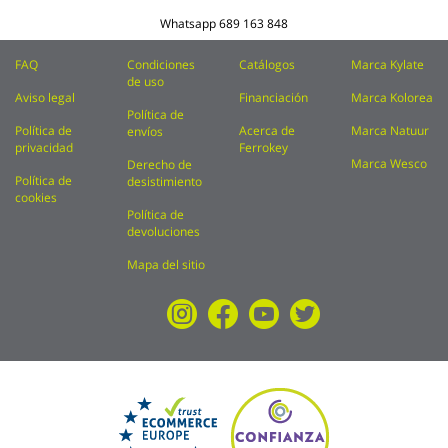
Whatsapp
689 163 848
FAQ
Condiciones
Catálogos
Marca Kylate
de uso
Aviso legal
Financiación
Marca Kolorea
Política de
Política de
Acerca de
Marca Natuur
envíos
privacidad
Ferrokey
Marca Wesco
Derecho de
Política de
desistimiento
cookies
Política de
devoluciones
Mapa del sitio