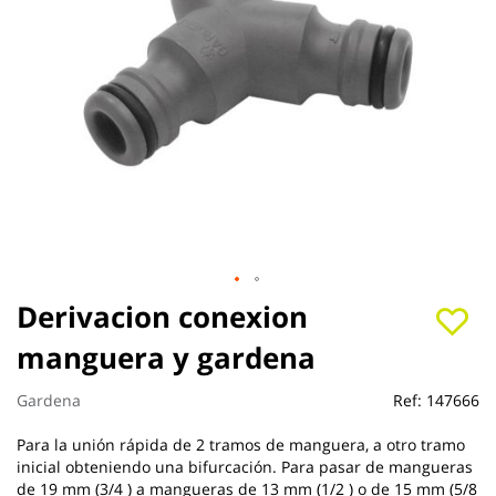
Saltar
Derivacion conexion
al
manguera y gardena
comienzo
de
la
Gardena
Ref:
147666
galería
de
Para la unión rápida de 2 tramos de manguera, a otro tramo
imágenes
inicial obteniendo una bifurcación. Para pasar de mangueras
de 19 mm (3/4 ) a mangueras de 13 mm (1/2 ) o de 15 mm (5/8