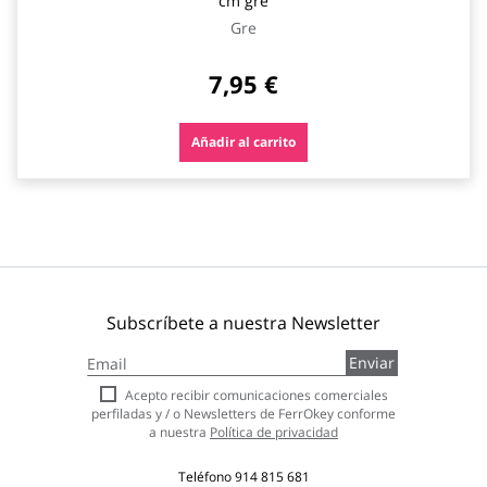
cm gre
Gre
7,95 €
Añadir al carrito
Subscríbete a nuestra Newsletter
Inscríbase
Enviar
a
nuestro
Acepto recibir comunicaciones comerciales
boletín
perfiladas y / o Newsletters de FerrOkey conforme
de
a nuestra
Política de privacidad
noticias:
Teléfono
914 815 681