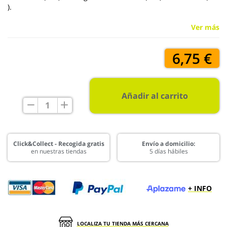
).
Ver más
6,75 €
Añadir al carrito
Click&Collect - Recogida gratis
Envío a domicilio:
en nuestras tiendas
5 días hábiles
+ INFO
LOCALIZA TU TIENDA MÁS CERCANA