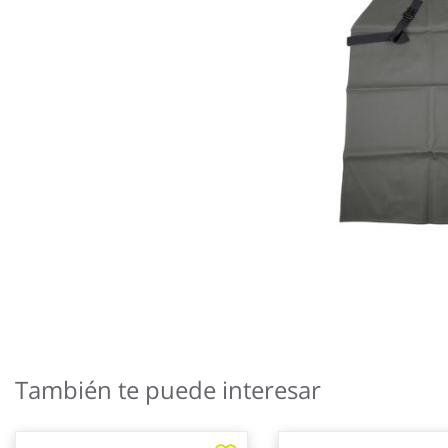
Saltar
al
También te puede interesar
comienzo
de
la