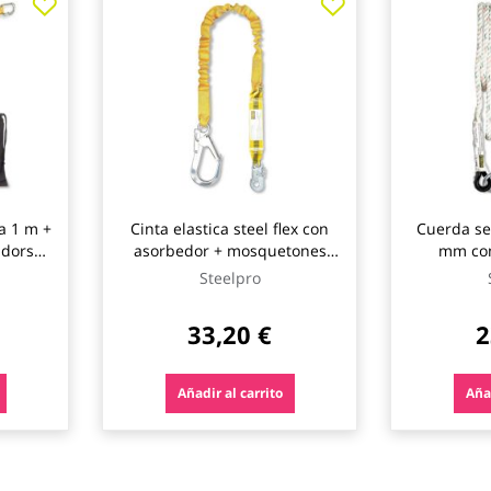
ta 1 m +
Cinta elastica steel flex con
Cuerda se
dorsal
asorbedor + mosquetones
mm co
1,50 - 1,80 m steelpro safety
guardacabo
Steelpro
33,20 €
2
Añadir al carrito
Añad