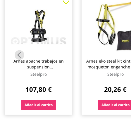
galería
de
imágenes
Arnes apache trabajos en
Arnes eko steel kit cin
suspension
mosqueton enganche 
dorsal/frontal/ventral
steelpro safety
Steelpro
Steelpro
steelpro safety
107,80 €
20,26 €
Añadir al carrito
Añadir al carrito