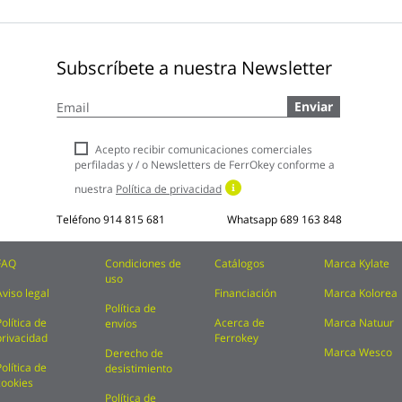
Subscríbete a nuestra Newsletter
Inscríbase
Enviar
a
nuestro
boletín
Acepto recibir comunicaciones comerciales
de
perfiladas y / o Newsletters de FerrOkey conforme a
noticias:
nuestra
Política de privacidad
Teléfono
914 815 681
Whatsapp
689 163 848
FAQ
Condiciones de
Catálogos
Marca Kylate
uso
Aviso legal
Financiación
Marca Kolorea
Política de
Política de
Acerca de
Marca Natuur
envíos
privacidad
Ferrokey
Marca Wesco
Derecho de
Política de
desistimiento
cookies
Política de