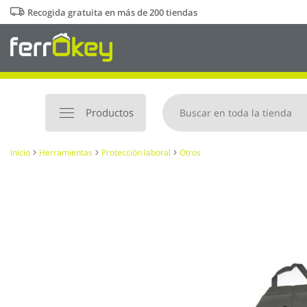
Ir
Recogida gratuita en más de 200 tiendas
al
contenido
Productos
Inicio
Herramientas
Protección laboral
Otros
Saltar
al
final
de
la
galería
de
imágenes