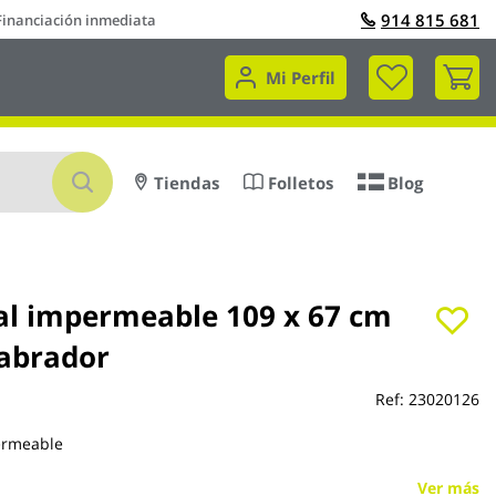
914 815 681
Financiación inmediata
Mi 
Mi Perfil
Buscar
Tiendas
Folletos
Blog
al impermeable 109 x 67 cm
labrador
Ref:
23020126
ermeable
Ver más