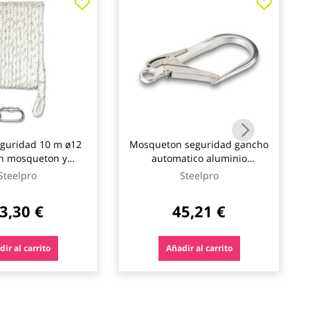
guridad 10 m ø12
Mosqueton seguridad gancho
n mosqueton y
automatico aluminio
s steelpro safety
cormoran abertura 110 mm
Steelpro
Steelpro
steelpro safety
3,30 €
45,21 €
ir al carrito
Añadir al carrito