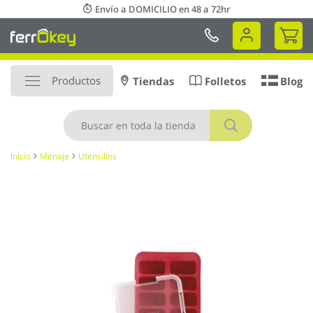
Ir
Envío a DOMICILIO en 48 a 72hr
al
Mi 
contenido
Productos
Tiendas
Folletos
Blog
Buscar
Inicio
Menaje
Utensilios
Saltar
al
final
de
la
galería
de
imágenes