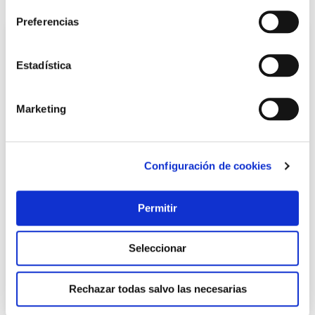
Preferencias
Estadística
Marketing
Configuración de cookies
Paleta valenciana inox 12 x 65 cm - mango madera la
ideal
Permitir
La ideal
11,51 €
Seleccionar
Añadir al carrito
Rechazar todas salvo las necesarias