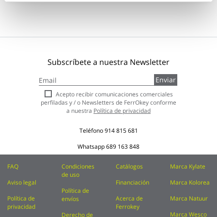
Subscríbete a nuestra Newsletter
Inscríbase
Enviar
a
nuestro
Acepto recibir comunicaciones comerciales
boletín
perfiladas y / o Newsletters de FerrOkey conforme
de
a nuestra
Política de privacidad
noticias:
Teléfono
914 815 681
Whatsapp
689 163 848
FAQ
Condiciones
Catálogos
Marca Kylate
de uso
Aviso legal
Financiación
Marca Kolorea
Política de
Política de
Acerca de
Marca Natuur
envíos
privacidad
Ferrokey
Marca Wesco
Derecho de