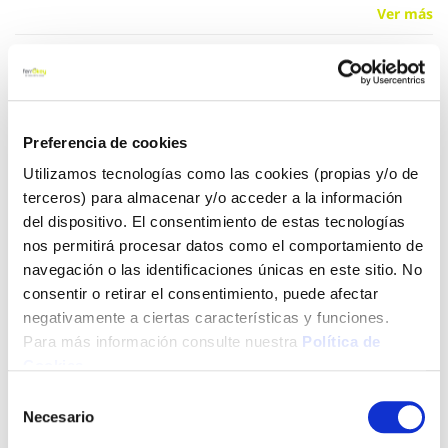
Ver más
7,50 €
Preferencia de cookies
Añadir al carrito
Utilizamos tecnologías como las cookies (propias y/o de
terceros) para almacenar y/o acceder a la información
del dispositivo. El consentimiento de estas tecnologías
Click&Collect - Recogida gratis
Envío a domicilio:
nos permitirá procesar datos como el comportamiento de
en nuestras tiendas
5 días hábiles
navegación o las identificaciones únicas en este sitio. No
consentir o retirar el consentimiento, puede afectar
negativamente a ciertas características y funciones.
+ INFO
Para más información consulte nuestra
Política de
Cookies
.
Selección
LOCALIZA TU TIENDA MÁS CERCANA
Necesario
de
consentimiento
También te puede interesar