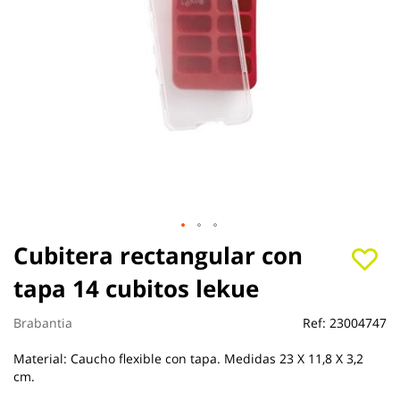
Saltar
Cubitera rectangular con
al
tapa 14 cubitos lekue
comienzo
de
la
Brabantia
Ref:
23004747
galería
de
Material: Caucho flexible con tapa. Medidas 23 X 11,8 X 3,2
imágenes
cm.