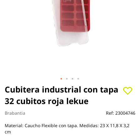
Saltar
Cubitera industrial con tapa
al
32 cubitos roja lekue
comienzo
de
la
Brabantia
Ref:
23004746
galería
de
Material: Caucho Flexible con tapa. Medidas: 23 X 11,8 X 3,2
imágenes
cm