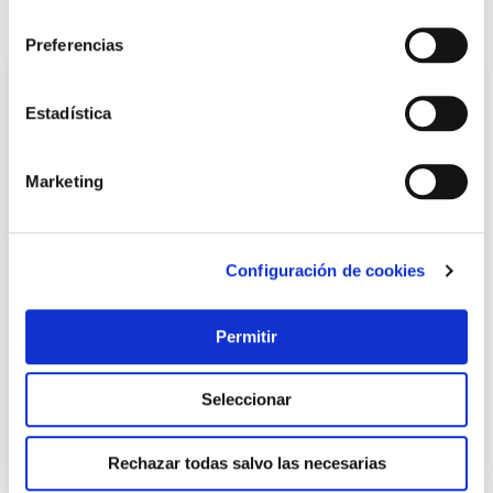
consentimiento
También te puede interesar
Preferencias
Estadística
Marketing
Configuración de cookies
TOP VENTAS
Permitir
Carro cocina mesita 1 cajon 60x39x81.5cm madera
blanco vivahogar
Vivahogar
Seleccionar
17,19 €
Rechazar todas salvo las necesarias