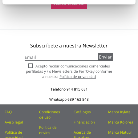
Añadir al carrito
Subscríbete a nuestra Newsletter
Inscríbase
Enviar
a
nuestro
Acepto recibir comunicaciones comerciales
boletín
perfiladas y / o Newsletters de FerrOkey conforme
de
a nuestra
Política de privacidad
noticias:
Teléfono
914 815 681
Whatsapp
689 163 848
FAQ
Condiciones
Catálogos
Marca Kylate
de uso
Aviso legal
Financiación
Marca Kolorea
Política de
Política de
Acerca de
Marca Natuur
envíos
privacidad
Ferrokey