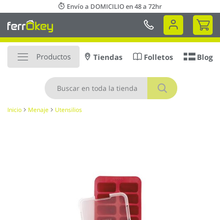
Ir
Envío a DOMICILIO en 48 a 72hr
al
Mi 
contenido
Productos
Tiendas
Folletos
Blog
Buscar
Inicio
Menaje
Utensilios
Saltar
al
final
de
la
galería
de
imágenes