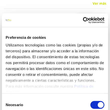
Ver más
13,95 €
Añadir al carrito
Preferencia de cookies
Utilizamos tecnologías como las cookies (propias y/o de
terceros) para almacenar y/o acceder a la información
del dispositivo. El consentimiento de estas tecnologías
Click&Collect - Recogida gratis
Envío a domicilio:
nos permitirá procesar datos como el comportamiento de
en nuestras tiendas
5 días hábiles
navegación o las identificaciones únicas en este sitio. No
consentir o retirar el consentimiento, puede afectar
negativamente a ciertas características y funciones.
+ INFO
Para más información consulte nuestra
Política de
Cookies
.
LOCALIZA TU TIENDA MÁS CERCANA
Selección
Necesario
de