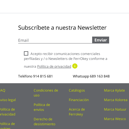
Subscríbete a nuestra Newsletter
Inscríbase
Enviar
a
nuestro
boletín
Acepto recibir comunicaciones comerciales
de
perfiladas y / o Newsletters de FerrOkey conforme a
noticias:
nuestra
Política de privacidad
Teléfono
914 815 681
Whatsapp
689 163 848
FAQ
Condiciones de
Catálogos
Marca Kylate
uso
Aviso legal
Financiación
Marca Kolorea
Política de
Política de
Acerca de
Marca Natuur
envíos
privacidad
Ferrokey
Marca Wesco
Derecho de
Política de
desistimiento
cookies