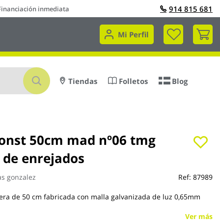
914 815 681
Financiación inmediata
Mi 
Mi Perfil
Buscar
Tiendas
Folletos
Blog
const 50cm mad nº06 tmg
l de enrejados
as gonzalez
Ref:
87989
era de 50 cm fabricada con malla galvanizada de luz 0,65mm
Ver más