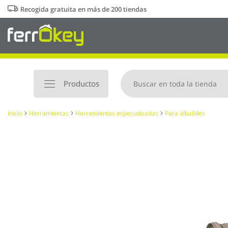
Ir
Recogida gratuita en más de 200 tiendas
al
contenido
Productos
Inicio
Herramientas
Herramientas especializadas
Para albañiles
Saltar
al
final
de
la
galería
de
imágenes