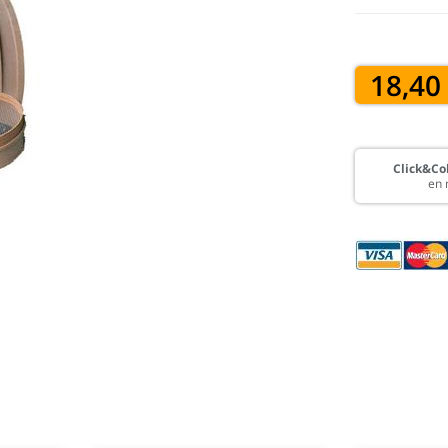
18,40
Click&Col
en 