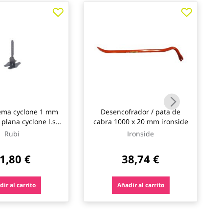
tema cyclone 1 mm
Desencofrador / pata de
 plana cyclone l.s.
cabra 1000 x 20 mm ironside
b-30 rubi
Rubi
Ironside
1,80 €
38,74 €
ir al carrito
Añadir al carrito