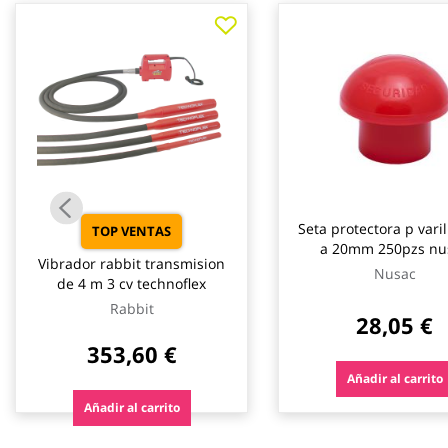
galería
de
imágenes
Seta protectora p varilla de 8
TOP VENTAS
a 20mm 250pzs nu
Vibrador rabbit transmision
Nusac
de 4 m 3 cv technoflex
Rabbit
28,05 €
353,60 €
Añadir al carrito
Añadir al carrito