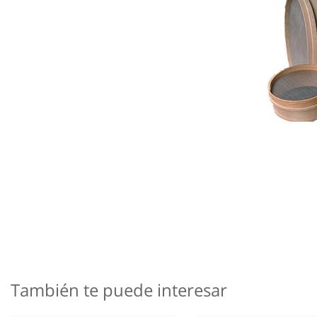
Saltar
al
comienzo
También te puede interesar
de
la