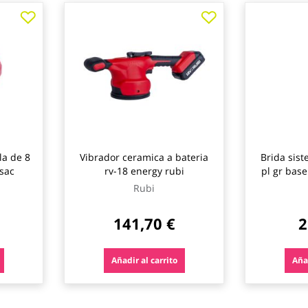
Vibrador ceramica a bateria
Brida sis
sac
rv-18 energy rubi
pl gr base
(
Rubi
141,70 €
2
Añadir al carrito
Añad