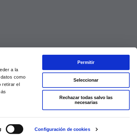
Permitir
eder a la
r datos como
Seleccionar
retirar el
más
Rechazar todas salvo las
necesarias
Precios válidos solo en la web, no en tienda
g
Configuración de cookies