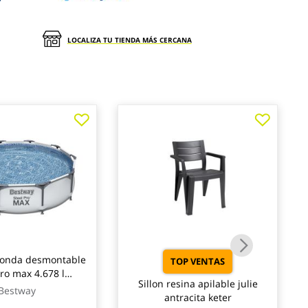
LOCALIZA TU TIENDA MÁS CERCANA
donda desmontable
TOP VENTAS
pro max 4.678 l
Sillon resina apilable julie
a cartucho tipo i
Bestway
antracita keter
76cm bestway