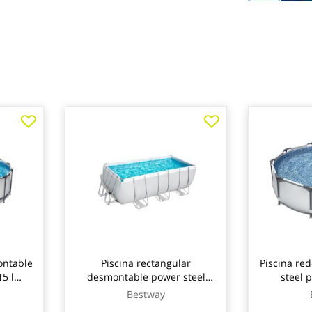
ontable
Piscina rectangular
Piscina re
5 l
desmontable power steel
steel 
ipo ii
8.124 l depuradora cartucho
depurador
Bestway
way
tipo ii 412x201x122cm
ø305x