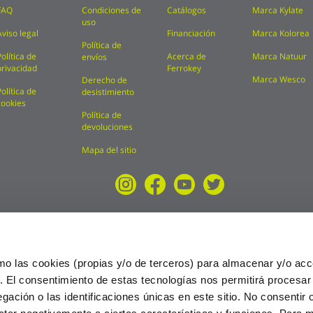
FAQ
Condiciones de
Catálogos
Marca Kylate
uso
Aviso legal
Financiación
Marca Kolorea
Política de
Política de
Acerca de
Marca Natuur
envíos
privacidad
Ferrokey
Marca Wesco
Derecho de
Política de
desistimiento
cookies
Política de
devoluciones
Mapa del sitio
mo las cookies (propias y/o de terceros) para almacenar y/o acc
o. El consentimiento de estas tecnologías nos permitirá procesa
ción o las identificaciones únicas en este sitio. No consentir o 