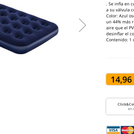
. Se infla en
a su válvula 
Color: Azul os
un 44% más re
aire que el PV
desinflar el 
Contenido: 1 
14,96
Click&Col
en 