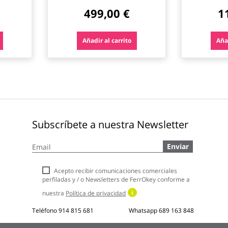
bestway
499,00 €
1
Añadir al carrito
Añad
Subscríbete a nuestra Newsletter
Inscríbase
Enviar
a
nuestro
boletín
Acepto recibir comunicaciones comerciales
de
perfiladas y / o Newsletters de FerrOkey conforme a
noticias:
nuestra
Política de privacidad
Teléfono
914 815 681
Whatsapp
689 163 848