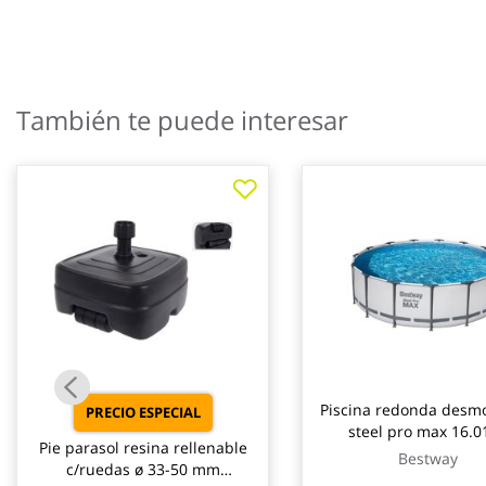
galería
de
imágenes
También te puede interesar
Piscina redonda desm
PRECIO ESPECIAL
steel pro max 16.01
Pie parasol resina rellenable
depuradora cartucho t
Bestway
c/ruedas ø 33-50 mm
ø457x122cm best