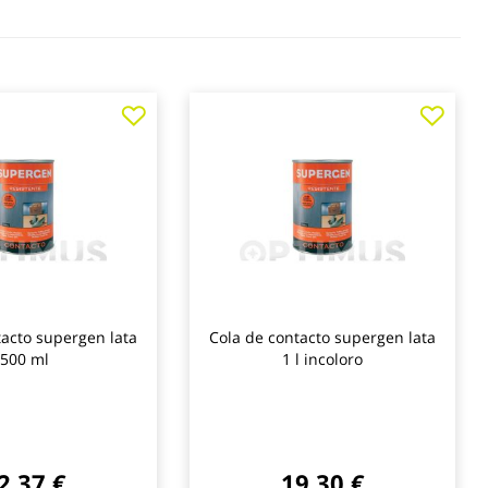
Agregar
Agre
a
a
los
los
favoritos
favo
tacto supergen lata
Cola de contacto supergen lata
500 ml
1 l incoloro
2,37 €
19,30 €