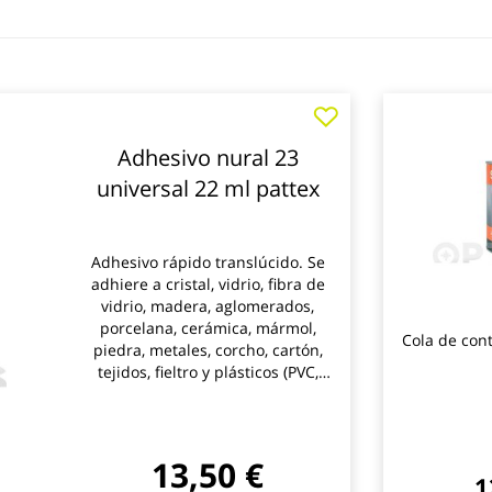
Adhesivo nural 23
universal 22 ml pattex
Adhesivo rápido translúcido. Se
adhiere a cristal, vidrio, fibra de
vidrio, madera, aglomerados,
porcelana, cerámica, mármol,
Cola de con
piedra, metales, corcho, cartón,
tejidos, fieltro y plásticos (PVC,
metacrilato, baquelita,
policarbonato expandido). No es
apto para polietileno,
polipropileno ni ptfe. Pattex
13,50 €
1
Nural 23 pega, repara y rellena