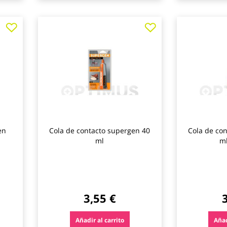
Agregar
Agregar
a
a
los
los
favoritos
favoritos
en
Cola de contacto supergen 40
Cola de co
ml
ml
3,55 €
Añadir al carrito
Añad