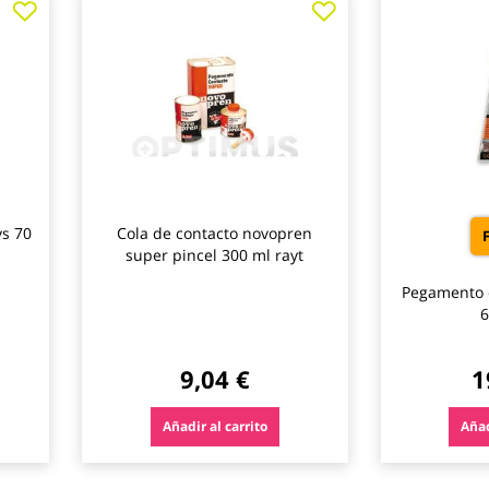
a
a
los
los
favoritos
favoritos
ys 70
Cola de contacto novopren
super pincel 300 ml rayt
Pegamento 
6
9,04 €
1
Añadir al carrito
Añad