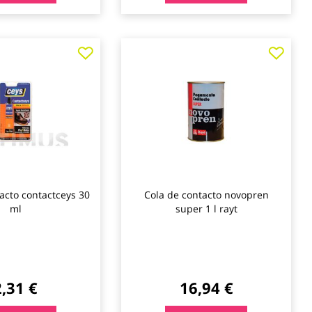
Agregar
Agre
a
a
los
los
favoritos
favo
acto contactceys 30
Cola de contacto novopren
ml
super 1 l rayt
2,31 €
16,94 €