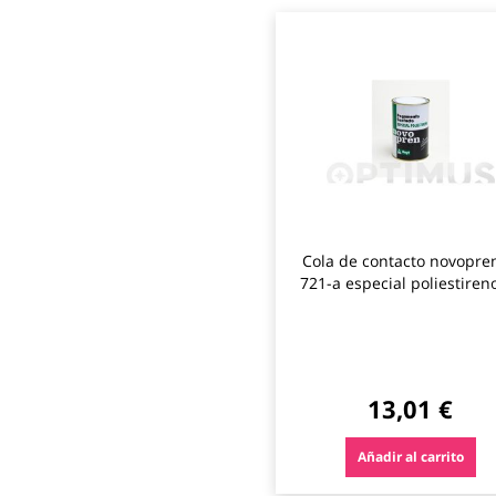
Cola de contacto novopren
721-a especial poliestireno
rayt
13,01 €
Añadir al carrito