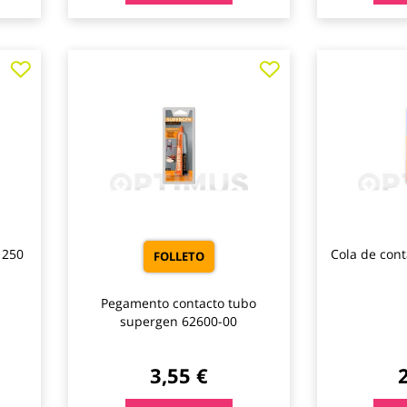
Agregar
Agregar
a
a
los
los
favoritos
favoritos
 250
Cola de cont
FOLLETO
Pegamento contacto tubo
supergen 62600-00
3,55 €