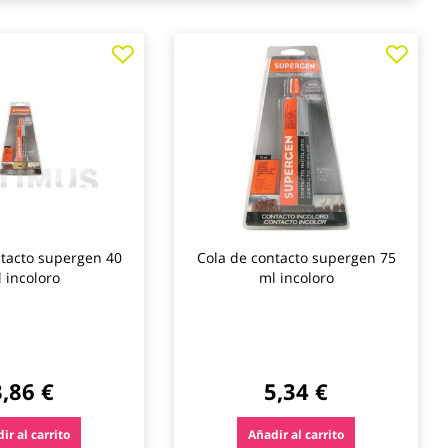
Agregar
Agre
a
a
los
los
favoritos
favo
ntacto supergen 40
Cola de contacto supergen 75
 incoloro
ml incoloro
3,86 €
5,34 €
ir al carrito
Añadir al carrito