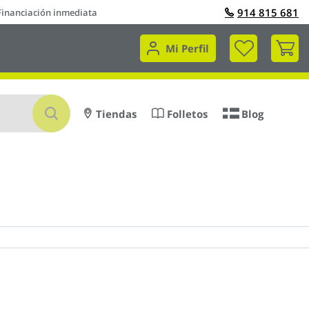
914 815 681
Financiación inmediata
Mi 
Mi Perfil
Buscar
Tiendas
Folletos
Blog