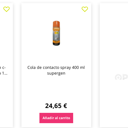
Agregar
Agregar
Agregar
a
a
a
los
los
los
favoritos
favoritos
favoritos
 c-
Cola de contacto spray 400 ml
 1 l
supergen
24,65 €
Añadir al carrito