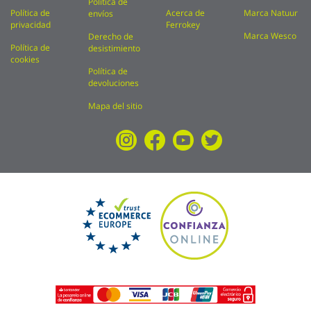
Política de
Política de
Acerca de
Marca Natuur
envíos
privacidad
Ferrokey
Marca Wesco
Derecho de
Política de
desistimiento
cookies
Política de
devoluciones
Mapa del sitio