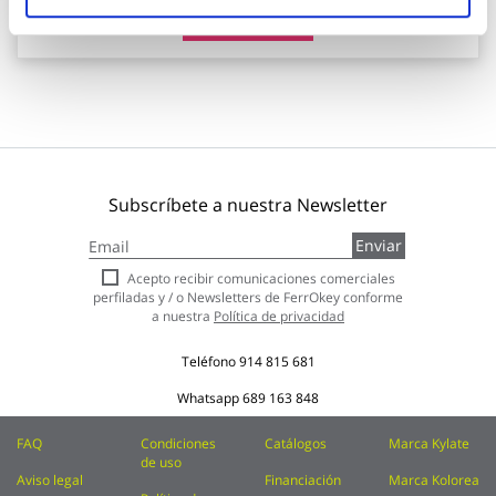
Añadir al carrito
Subscríbete a nuestra Newsletter
Inscríbase
Enviar
a
nuestro
Acepto recibir comunicaciones comerciales
boletín
perfiladas y / o Newsletters de FerrOkey conforme
de
a nuestra
Política de privacidad
noticias:
Teléfono
914 815 681
Whatsapp
689 163 848
FAQ
Condiciones
Catálogos
Marca Kylate
de uso
Aviso legal
Financiación
Marca Kolorea