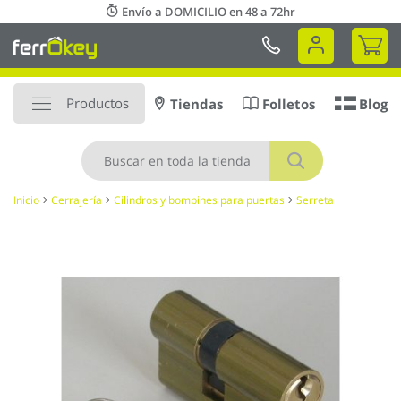
Ir
Envío a DOMICILIO en 48 a 72hr
al
Mi 
contenido
Productos
Tiendas
Folletos
Blog
Buscar
Inicio
Cerrajería
Cilindros y bombines para puertas
Serreta
Saltar
al
final
de
la
galería
de
imágenes