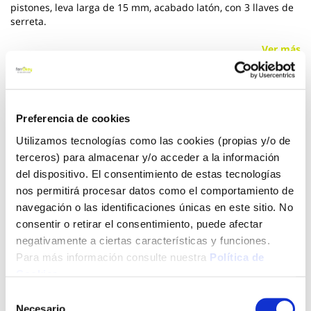
pistones, leva larga de 15 mm, acabado latón, con 3 llaves de
serreta.
Ver más
17,50 €
Preferencia de cookies
Utilizamos tecnologías como las cookies (propias y/o de
Añadir al carrito
terceros) para almacenar y/o acceder a la información
del dispositivo. El consentimiento de estas tecnologías
nos permitirá procesar datos como el comportamiento de
navegación o las identificaciones únicas en este sitio. No
Click&Collect - Recogida gratis
Envío a domicilio:
en nuestras tiendas
5 días hábiles
consentir o retirar el consentimiento, puede afectar
negativamente a ciertas características y funciones.
Para más información consulte nuestra
Política de
+ INFO
Cookies
.
Selección
Necesario