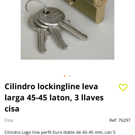
Saltar
Cilindro lockingline leva
al
larga 45-45 laton, 3 llaves
comienzo
de
cisa
la
galería
de
Cisa
Ref:
76297
imágenes
Cilindro Logo line perfil Euro doble de 45-45 mm, con 5