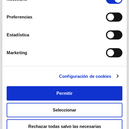
de
LOCALIZA TU TIENDA MÁS CERCANA
consentimiento
También te puede interesar
Preferencias
Estadística
Marketing
Configuración de cookies
Cilindro te5 boton, leva larga 30b-30 laton, 3 llaves tesa
Permitir
Tesa
Seleccionar
22,75 €
Rechazar todas salvo las necesarias