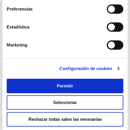
Preferencias
Estadística
Marketing
Configuración de cookies
Cilindro te5 boton, leva larga 40b-40 laton, 3 llaves tesa
Tesa
Permitir
28,00 €
Seleccionar
Añadir al carrito
Rechazar todas salvo las necesarias