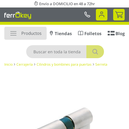
Ir
Envío a DOMICILIO en 48 a 72hr
al
Mi 
contenido
Productos
Tiendas
Folletos
Blog
Buscar
Inicio
Cerrajería
Cilindros y bombines para puertas
Serreta
Saltar
al
final
de
la
galería
de
imágenes