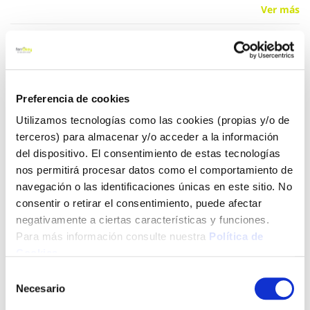
Ver más
11,89 €
Preferencia de cookies
Añadir al carrito
Utilizamos tecnologías como las cookies (propias y/o de
terceros) para almacenar y/o acceder a la información
del dispositivo. El consentimiento de estas tecnologías
Click&Collect - Recogida gratis
Envío a domicilio:
nos permitirá procesar datos como el comportamiento de
en nuestras tiendas
5 días hábiles
navegación o las identificaciones únicas en este sitio. No
consentir o retirar el consentimiento, puede afectar
negativamente a ciertas características y funciones.
+ INFO
Para más información consulte nuestra
Política de
Cookies
.
Selección
LOCALIZA TU TIENDA MÁS CERCANA
Necesario
de
consentimiento
También te puede interesar