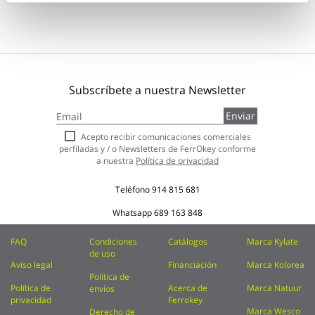
Subscríbete a nuestra Newsletter
Inscríbase
Enviar
a
nuestro
Acepto recibir comunicaciones comerciales
boletín
perfiladas y / o Newsletters de FerrOkey conforme
de
a nuestra
Política de privacidad
noticias:
Teléfono
914 815 681
Whatsapp
689 163 848
FAQ
Condiciones
Catálogos
Marca Kylate
de uso
Aviso legal
Financiación
Marca Kolorea
Política de
Política de
Acerca de
Marca Natuur
envíos
privacidad
Ferrokey
Marca Wesco
Derecho de