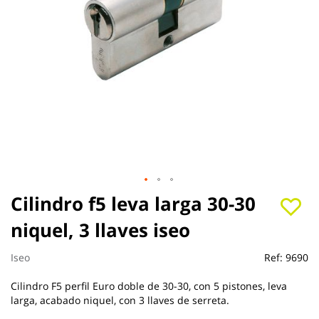
Saltar
Cilindro f5 leva larga 30-30
al
niquel, 3 llaves iseo
comienzo
de
la
Iseo
Ref:
9690
galería
de
Cilindro F5 perfil Euro doble de 30-30, con 5 pistones, leva
imágenes
larga, acabado niquel, con 3 llaves de serreta.