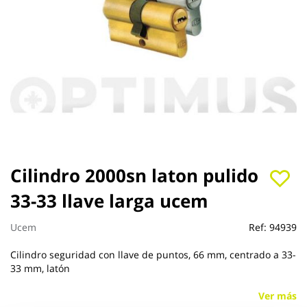
Saltar
Cilindro 2000sn laton pulido
al
33-33 llave larga ucem
comienzo
de
la
Ucem
Ref:
94939
galería
de
Cilindro seguridad con llave de puntos, 66 mm, centrado a 33-
imágenes
33 mm, latón
Ver más