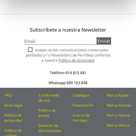
Subscríbete a nuestra Newsletter
Inscríbase
Enviar
a
nuestro
Acepto recibir comunicaciones comerciales
boletín
perfiladas y / o Newsletters de FerrOkey conforme
de
a nuestra
Política de privacidad
noticias:
Teléfono
914 815 681
Whatsapp
689 163 848
FAQ
Condiciones
Catálogos
Marca Kylate
de uso
Aviso legal
Financiación
Marca Kolorea
Política de
Política de
Acerca de
Marca Natuur
envíos
privacidad
Ferrokey
Marca Wesco
Derecho de
Política de
desistimiento
cookies