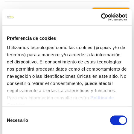
36,00 €
Añadir al carrito
Preferencia de cookies
Utilizamos tecnologías como las cookies (propias y/o de
terceros) para almacenar y/o acceder a la información
del dispositivo. El consentimiento de estas tecnologías
Click&Collect - Recogida gratis
Envío a domicilio:
en nuestras tiendas
5 días hábiles
nos permitirá procesar datos como el comportamiento de
navegación o las identificaciones únicas en este sitio. No
consentir o retirar el consentimiento, puede afectar
+ INFO
negativamente a ciertas características y funciones.
Para más información consulte nuestra
Política de
Cookies
.
LOCALIZA TU TIENDA MÁS CERCANA
Selección
Necesario
de
También te puede interesar
consentimiento