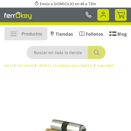
Ir
Envío a DOMICILIO en 48 a 72hr
al
Mi 
contenido
Productos
Tiendas
Folletos
Blog
Buscar
Inicio
Cerrajería
Cilindros y bombines para puertas
Seguridad
Saltar
al
final
de
la
galería
de
imágenes