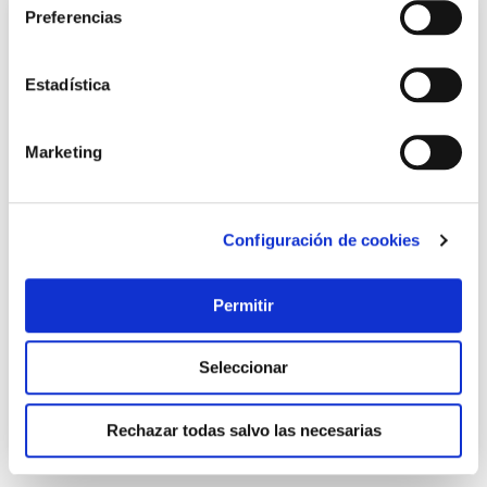
Preferencias
Estadística
Marketing
Configuración de cookies
Cilindro 2000sn leva larga 33-38 laton, 5 llaves ucem
Ucem
Permitir
43,95 €
Seleccionar
Añadir al carrito
Rechazar todas salvo las necesarias