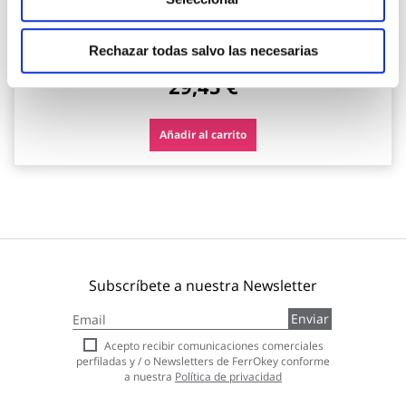
Velilla
Rechazar todas salvo las necesarias
29,45 €
Añadir al carrito
Subscríbete a nuestra Newsletter
Inscríbase
Enviar
a
nuestro
Acepto recibir comunicaciones comerciales
boletín
perfiladas y / o Newsletters de FerrOkey conforme
de
a nuestra
Política de privacidad
noticias: