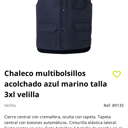
Saltar
Chaleco multibolsillos
al
acolchado azul marino talla
comienzo
de
3xl velilla
la
galería
de
Velilla
Ref:
89135
imágenes
Cierre central con cremallera, oculta con tapeta. Tapeta
central con botones automáticos. Cinturilla elástica lateral.