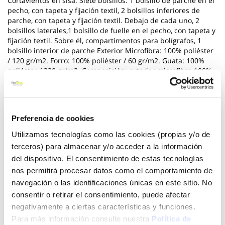
Cortavientos en sisa. Siete bolsillos: 1 bolsillo de parche en el
pecho, con tapeta y fijación textil, 2 bolsillos inferiores de
parche, con tapeta y fijación textil. Debajo de cada uno, 2
bolsillos laterales,1 bolsillo de fuelle en el pecho, con tapeta y
fijación textil. Sobre él, compartimentos para bolígrafos, 1
bolsillo interior de parche Exterior Microfibra: 100% poliéster
/ 120 gr/m2. Forro: 100% poliéster / 60 gr/m2. Guata: 100%
poliéster / 220 gr/m2. Composición: exterior microfibra 100%
poliester, 220 GSM.
Ver más
Preferencia de cookies
16,60 €
Utilizamos tecnologías como las cookies (propias y/o de
terceros) para almacenar y/o acceder a la información
del dispositivo. El consentimiento de estas tecnologías
Añadir al carrito
nos permitirá procesar datos como el comportamiento de
navegación o las identificaciones únicas en este sitio. No
consentir o retirar el consentimiento, puede afectar
negativamente a ciertas características y funciones.
Click&Collect - Recogida gratis
Envío a domicilio:
Para más información consulte nuestra
Política de
en nuestras tiendas
5 días hábiles