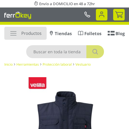
Ir
Envío a DOMICILIO en 48 a 72hr
al
Mi 
contenido
Productos
Tiendas
Folletos
Blog
Buscar
Inicio
Herramientas
Protección laboral
Vestuario
Saltar
al
final
de
la
galería
de
imágenes