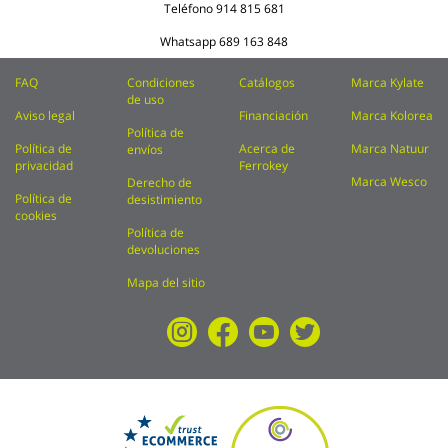
Teléfono
914 815 681
Whatsapp
689 163 848
FAQ
Condiciones
Catálogos
Marca Kylate
de uso
Aviso legal
Financiación
Marca Kolorea
Política de
Política de
Acerca de
Marca Natuur
envíos
privacidad
Ferrokey
Marca Wesco
Derecho de
Política de
desistimiento
cookies
Política de
devoluciones
Mapa del sitio