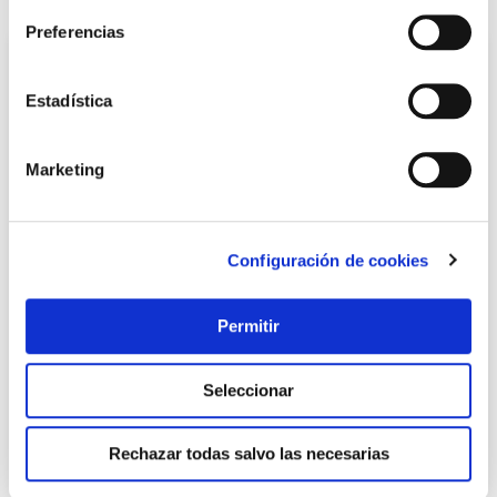
Preferencias
Estadística
Marketing
Configuración de cookies
TOP VENTAS
Cerrojo 30 union fenosa, cuarto contador, con bombillo
Permitir
45mm cromado, derecha interfer
Interfer
Seleccionar
34,45 €
Rechazar todas salvo las necesarias
Añadir al carrito