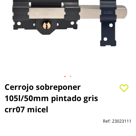
Saltar
Cerrojo sobreponer
al
105l/50mm pintado gris
comienzo
de
crr07 micel
la
galería
de
Ref:
23023111
imágenes