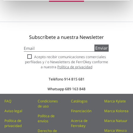
Subscríbete a nuestra Newsletter
Inscríbase
Enviar
a
nuestro
Acepto recibir comunicaciones comerciales
boletín
perfiladas y / o Newsletters de FerrOkey conforme
de
a nuestra
Política de privacidad
noticias:
Teléfono
914 815 681
Whatsapp
689 163 848
FAQ
Condiciones
Catálogos
Marca Kylate
de uso
Aviso legal
Financiación
Marca Kolorea
Política de
Política de
Acerca de
Marca Natuur
envíos
privacidad
Ferrokey
Marca Wesco
Derecho de