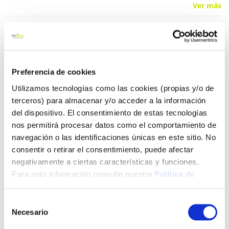
Ver más
18,65 €
Preferencia de cookies
Añadir al carrito
Utilizamos tecnologías como las cookies (propias y/o de
terceros) para almacenar y/o acceder a la información
del dispositivo. El consentimiento de estas tecnologías
Click&Collect - Recogida gratis
Envío a domicilio:
nos permitirá procesar datos como el comportamiento de
en nuestras tiendas
5 días hábiles
navegación o las identificaciones únicas en este sitio. No
consentir o retirar el consentimiento, puede afectar
negativamente a ciertas características y funciones.
+ INFO
Para más información consulte nuestra
Política de
Cookies
.
Selección
LOCALIZA TU TIENDA MÁS CERCANA
Necesario
de
consentimiento
También te puede interesar