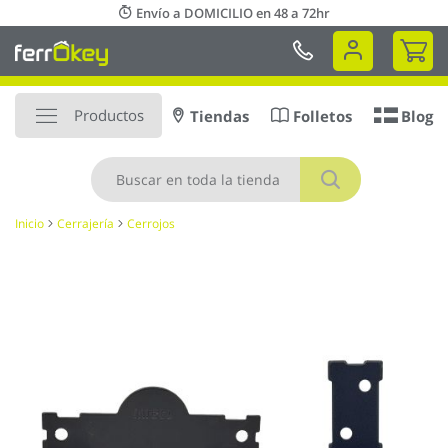
Ir
Envío a DOMICILIO en 48 a 72hr
al
Mi 
contenido
Productos
Tiendas
Folletos
Blog
Buscar
Inicio
Cerrajería
Cerrojos
Saltar
al
final
de
la
galería
de
imágenes