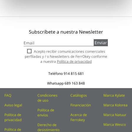
Subscríbete a nuestra Newsletter
Inscríbase
Enviar
a
nuestro
Acepto recibir comunicaciones comerciales
boletín
perfiladas y / o Newsletters de FerrOkey conforme
de
a nuestra
Política de privacidad
noticias:
Teléfono
914 815 681
Whatsapp
689 163 848
FAQ
Condiciones
Catálogos
Marca Kylate
de uso
Aviso legal
Financiación
Marca Kolorea
Política de
Política de
Acerca de
Marca Natuur
envíos
privacidad
Ferrokey
Marca Wesco
Derecho de
Política de
desistimiento