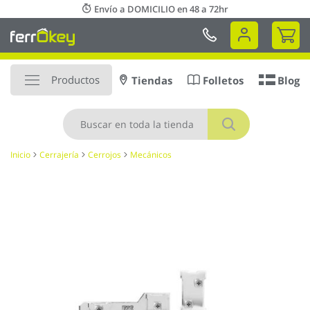
Ir
Envío a DOMICILIO en 48 a 72hr
al
Mi 
contenido
Productos
Tiendas
Folletos
Blog
Buscar
Inicio
Cerrajería
Cerrojos
Mecánicos
Saltar
al
final
de
la
galería
de
imágenes