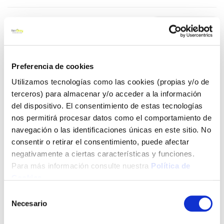
70,65 €
Añadir al carrito
Preferencia de cookies
Utilizamos tecnologías como las cookies (propias y/o de
terceros) para almacenar y/o acceder a la información
del dispositivo. El consentimiento de estas tecnologías
Click&Collect - Recogida gratis
Envío a domicilio:
nos permitirá procesar datos como el comportamiento de
en nuestras tiendas
5 días hábiles
navegación o las identificaciones únicas en este sitio. No
consentir o retirar el consentimiento, puede afectar
negativamente a ciertas características y funciones.
+ INFO
Para más información consulte nuestra
Política de
Cookies
.
LOCALIZA TU TIENDA MÁS CERCANA
Selección
Necesario
de
También te puede interesar
consentimiento