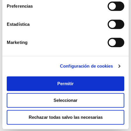
Preferencias
Estadística
Marketing
Configuración de cookies
Cerrojo 946lp/80 sistema l uve, cilindro ø 30x50mm
niquel fac
Fac
Permitir
92,70 €
Seleccionar
Añadir al carrito
Rechazar todas salvo las necesarias