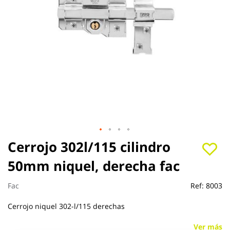
Saltar
Cerrojo 302l/115 cilindro
al
50mm niquel, derecha fac
comienzo
de
la
Fac
Ref:
8003
galería
de
Cerrojo niquel 302-l/115 derechas
imágenes
Ver más