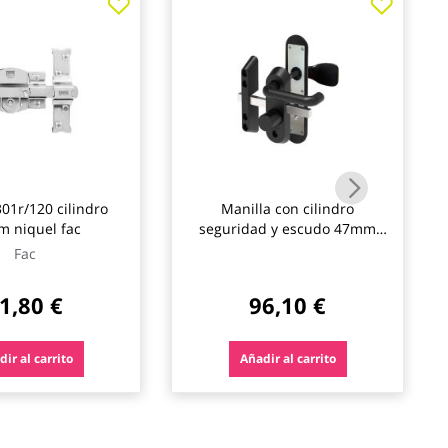
301r/120 cilindro
Manilla con cilindro
 niquel fac
seguridad y escudo 47mm
para trateros y puertas
Fac
metálicas arregui
1,80 €
96,10 €
ir al carrito
Añadir al carrito