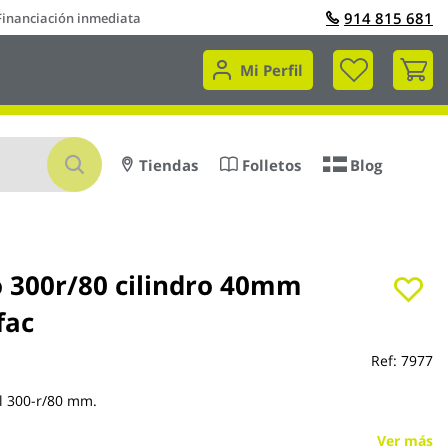
914 815 681
Financiación inmediata
Mi 
Mi Perfil
Buscar
Tiendas
Folletos
Blog
o 300r/80 cilindro 40mm
fac
Ref:
7977
l 300-r/80 mm.
Ver más