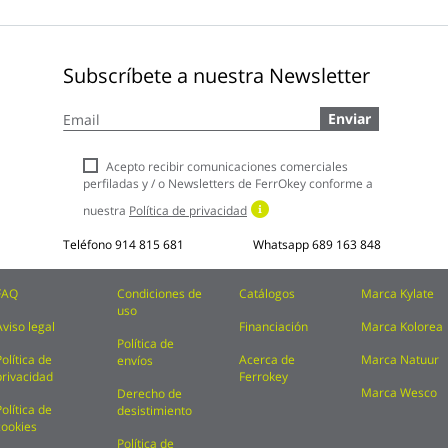
Subscríbete a nuestra Newsletter
Inscríbase
Enviar
a
nuestro
boletín
Acepto recibir comunicaciones comerciales
de
perfiladas y / o Newsletters de FerrOkey conforme a
noticias:
nuestra
Política de privacidad
Teléfono
914 815 681
Whatsapp
689 163 848
FAQ
Condiciones de
Catálogos
Marca Kylate
uso
Aviso legal
Financiación
Marca Kolorea
Política de
Política de
Acerca de
Marca Natuur
envíos
privacidad
Ferrokey
Marca Wesco
Derecho de
Política de
desistimiento
cookies
Política de