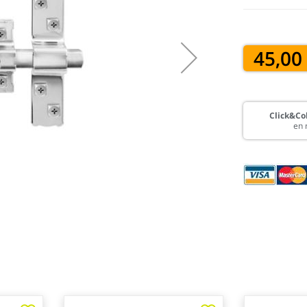
45,00
Click&Col
en 