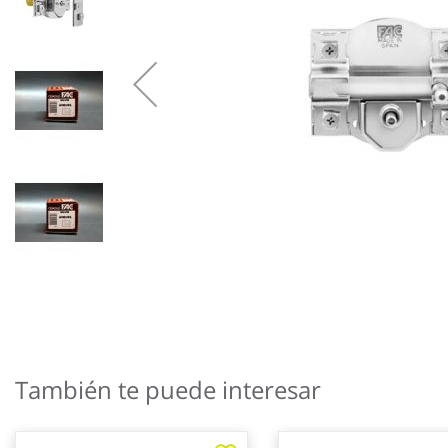
Saltar
al
También te puede interesar
comienzo
de
la