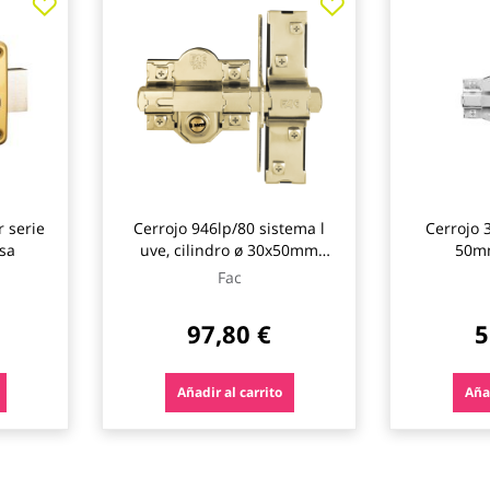
 serie
Cerrojo 946lp/80 sistema l
Cerrojo 
sa
uve, cilindro ø 30x50mm
50mm
dorado fac
Fac
97,80 €
5
Añadir al carrito
Añad