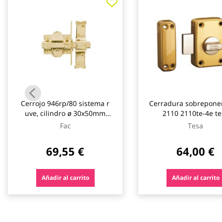
galería
de
imágenes
Cerrojo 946rp/80 sistema r
Cerradura sobreponer
uve, cilindro ø 30x50mm
2110 2110te-4e te
dorado fac
Fac
Tesa
69,55 €
64,00 €
Añadir al carrito
Añadir al carrito