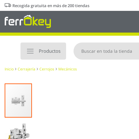
Ir
Recogida gratuita en más de 200 tiendas
al
contenido
Productos
Inicio
Cerrajería
Cerrojos
Mecánicos
Saltar
al
final
de
la
galería
de
imágenes