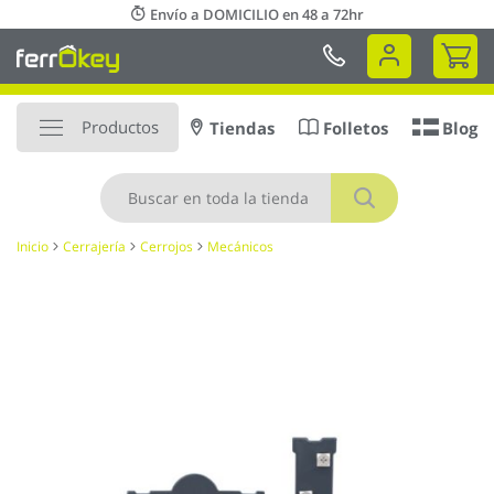
Ir
Envío a DOMICILIO en 48 a 72hr
al
Mi 
contenido
Productos
Tiendas
Folletos
Blog
Buscar
Inicio
Cerrajería
Cerrojos
Mecánicos
Saltar
al
final
de
la
galería
de
imágenes