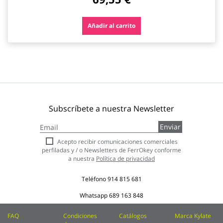
Añadir al carrito
Subscríbete a nuestra Newsletter
Inscríbase
Enviar
a
nuestro
Acepto recibir comunicaciones comerciales
boletín
perfiladas y / o Newsletters de FerrOkey conforme
de
a nuestra
Política de privacidad
noticias:
Teléfono
914 815 681
Whatsapp
689 163 848
FAQ
Condiciones
Catálogos
Marca Kylate