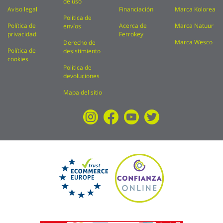
de uso
Aviso legal
Financiación
Marca Kolorea
Política de
Política de
Acerca de
Marca Natuur
envíos
privacidad
Ferrokey
Marca Wesco
Derecho de
Política de
desistimiento
cookies
Política de
devoluciones
Mapa del sitio