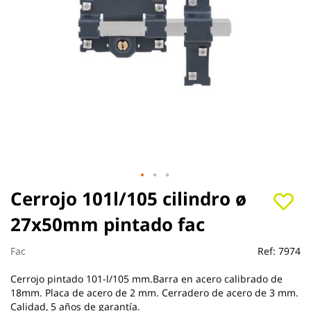
Saltar
Cerrojo 101l/105 cilindro ø
al
27x50mm pintado fac
comienzo
de
la
Fac
Ref:
7974
galería
de
Cerrojo pintado 101-l/105 mm.Barra en acero calibrado de
imágenes
18mm. Placa de acero de 2 mm. Cerradero de acero de 3 mm.
Calidad, 5 años de garantía.