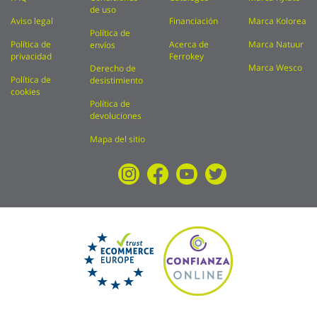
de uso
Aviso legal
Financiación
Marca Kolorea
Política de
Política de
Acerca de
Marca Natuur
envíos
privacidad
Ferrokey
Marca Wesco
Derecho de
Política de
desistimiento
cookies
Política de
devoluciones
Mapa del sitio