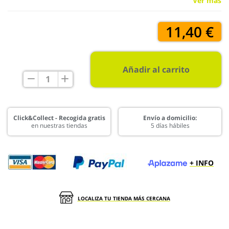
Ver más
11,40 €
Añadir al carrito
Click&Collect - Recogida gratis
Envío a domicilio:
en nuestras tiendas
5 días hábiles
+ INFO
LOCALIZA TU TIENDA MÁS CERCANA