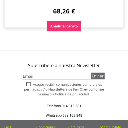
68,26 €
Añadir al carrito
Subscríbete a nuestra Newsletter
Inscríbase
Enviar
a
nuestro
Acepto recibir comunicaciones comerciales
boletín
perfiladas y / o Newsletters de FerrOkey conforme
de
a nuestra
Política de privacidad
noticias:
Teléfono
914 815 681
Whatsapp
689 163 848
FAQ
Condiciones
Catálogos
Marca Kylate