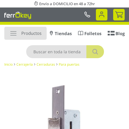
Ir
Envío a DOMICILIO en 48 a 72hr
al
Mi 
contenido
Productos
Tiendas
Folletos
Blog
Buscar
Inicio
Cerrajería
Cerraduras
Para puertas
Saltar
al
final
de
la
galería
de
imágenes