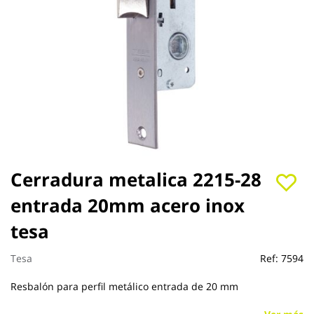
Saltar
Cerradura metalica 2215-28
al
entrada 20mm acero inox
comienzo
de
tesa
la
galería
de
Tesa
Ref:
7594
imágenes
Resbalón para perfil metálico entrada de 20 mm