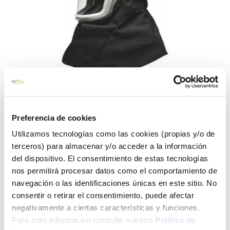
Preferencia de cookies
Saltar
Casco cubrehombros
Utilizamos tecnologías como las cookies (propias y/o de
al
ignifugo m-407 3m
terceros) para almacenar y/o acceder a la información
comienzo
de
del dispositivo. El consentimiento de estas tecnologías
la
3m
Ref:
23005192
nos permitirá procesar datos como el comportamiento de
galería
navegación o las identificaciones únicas en este sitio. No
de
consentir o retirar el consentimiento, puede afectar
imágenes
Ver más
negativamente a ciertas características y funciones.
Para más información consulte nuestra
Política de