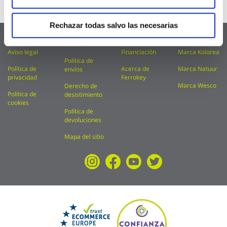
Whatsapp
689 163 848
Rechazar todas salvo las necesarias
FAQ
Condiciones
Catálogos
Marca Kylate
de uso
Aviso legal
Financiación
Marca Kolorea
Política de
Política de
Acerca de
Marca Natuur
envíos
privacidad
Ferrokey
Marca Wesco
Derecho de
Política de
desistimiento
cookies
Política de
devoluciones
Mapa del sitio