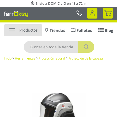
Ir
Envío a DOMICILIO en 48 a 72hr
al
Mi 
contenido
Productos
Tiendas
Folletos
Blog
Buscar
Inicio
Herramientas
Protección laboral
Protección de la cabeza
Saltar
al
final
de
la
galería
de
imágenes