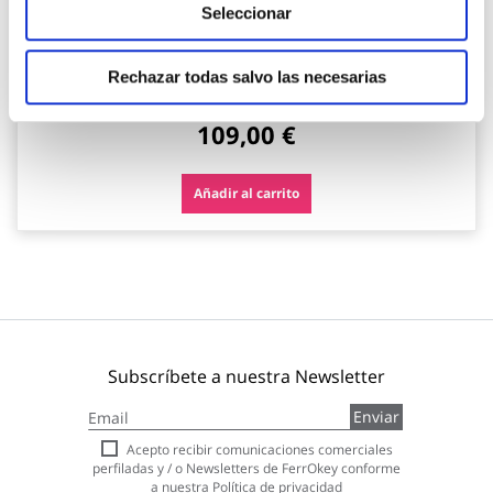
Seleccionar
Camara c/bateria ext. wifi full hd 1080p + panel solar
compatible con google home y amazon alexa muvit io
Rechazar todas salvo las necesarias
Muvit io
109,00 €
Añadir al carrito
Subscríbete a nuestra Newsletter
Inscríbase
Enviar
a
nuestro
Acepto recibir comunicaciones comerciales
boletín
perfiladas y / o Newsletters de FerrOkey conforme
de
a nuestra
Política de privacidad