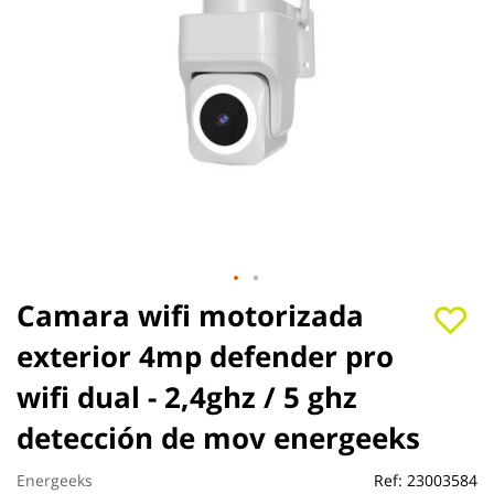
Saltar
Camara wifi motorizada
al
exterior 4mp defender pro
comienzo
de
wifi dual - 2,4ghz / 5 ghz
la
galería
detección de mov energeeks
de
imágenes
Energeeks
Ref:
23003584