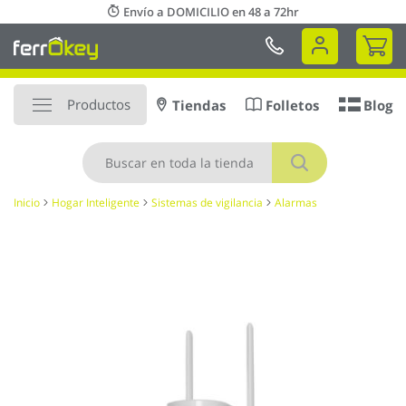
Ir
Envío a DOMICILIO en 48 a 72hr
al
Mi 
contenido
Productos
Tiendas
Folletos
Blog
Buscar
Inicio
Hogar Inteligente
Sistemas de vigilancia
Alarmas
Saltar
al
final
de
la
galería
de
imágenes