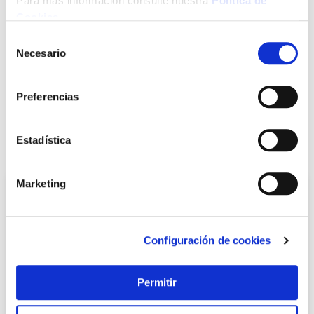
Para más información consulte nuestra
Política de
Click&Collect - Recogida gratis
Envío a domicilio:
en nuestras tiendas
5 días hábiles
Cookies
.
Selección
Necesario
de
+ INFO
consentimiento
Preferencias
LOCALIZA TU TIENDA MÁS CERCANA
Estadística
También te puede interesar
Marketing
Configuración de cookies
Permitir