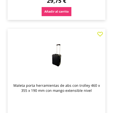
29,75 €
Añadir al carrito
Agre
a
los
favo
Maleta porta herramientas de abs con trolley 460 x
355 x 190 mm con mango extensible nivel