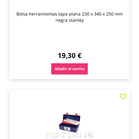
Bolsa herramientas tapa plana 230 x 340 x 250 mm
negra stanley
19,30 €
Añadir al carrito
Agre
a
los
favo