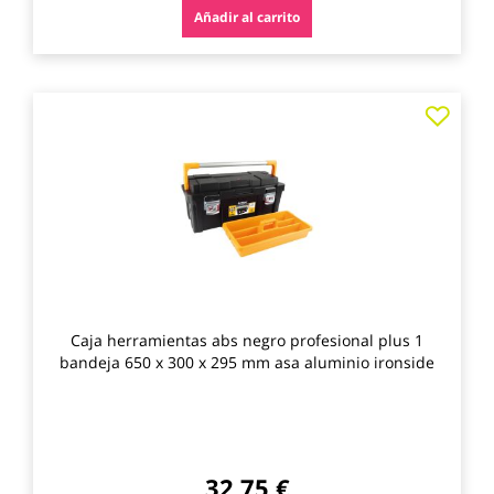
Añadir al carrito
Agre
a
los
favo
Caja herramientas abs negro profesional plus 1
bandeja 650 x 300 x 295 mm asa aluminio ironside
32,75 €