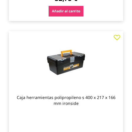
Añadir al carrito
Agre
a
los
favo
Caja herramientas polipropileno s 400 x 217 x 166
mm ironside