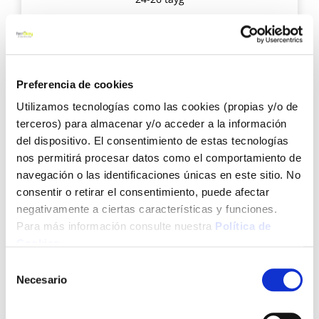
13,95 €
Preferencia de cookies
Utilizamos tecnologías como las cookies (propias y/o de
Añadir al carrito
terceros) para almacenar y/o acceder a la información
del dispositivo. El consentimiento de estas tecnologías
nos permitirá procesar datos como el comportamiento de
Agre
navegación o las identificaciones únicas en este sitio. No
a
consentir o retirar el consentimiento, puede afectar
los
favo
negativamente a ciertas características y funciones.
Para más información consulte nuestra
Política de
Cookies
.
Selección
Necesario
de
consentimiento