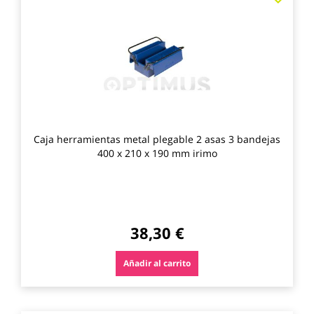
a
los
favo
Caja herramientas metal plegable 2 asas 3 bandejas
400 x 210 x 190 mm irimo
38,30 €
Añadir al carrito