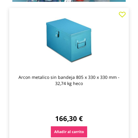
Agre
a
los
favo
Arcon metalico sin bandeja 805 x 330 x 330 mm -
32,74 kg heco
166,30 €
Añadir al carrito