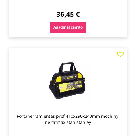
36,45 €
Añadir al carrito
Agre
a
los
favo
Portaherramientas prof 410x290x240mm moch nyl
ne fatmax stan stanley