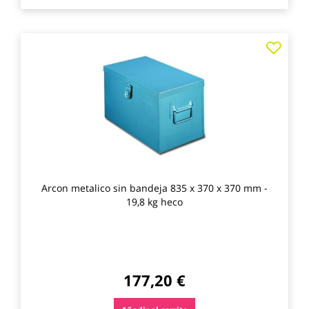
Agre
a
los
favo
Arcon metalico sin bandeja 835 x 370 x 370 mm -
19,8 kg heco
177,20 €