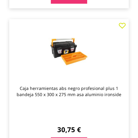
Agre
a
los
favo
Caja herramientas abs negro profesional plus 1
bandeja 550 x 300 x 275 mm asa aluminio ironside
30,75 €