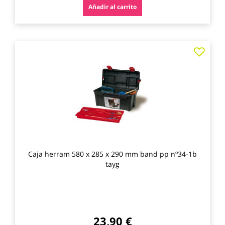
Añadir al carrito
Agre
a
los
favo
Caja herram 580 x 285 x 290 mm band pp nº34-1b
tayg
23,90 €