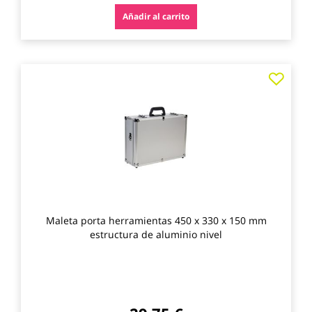
Añadir al carrito
Agre
a
los
favo
Maleta porta herramientas 450 x 330 x 150 mm
estructura de aluminio nivel