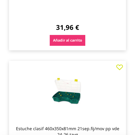
31,96 €
Añadir al carrito
Agre
a
los
favo
Estuche clasif 460x350x81mm 21sep.fij/mov pp vde
24-26 tayg