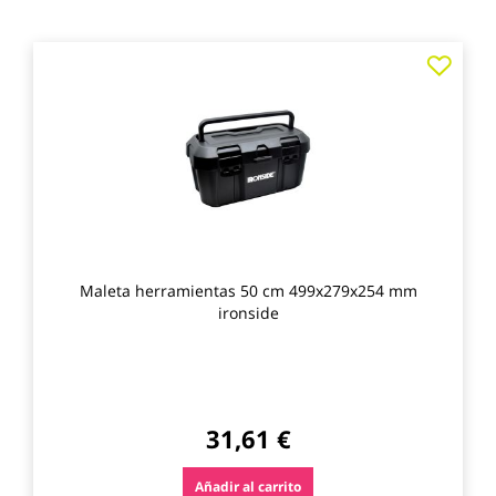
Agre
a
los
favo
Maleta herramientas 50 cm 499x279x254 mm
ironside
31,61 €
Añadir al carrito