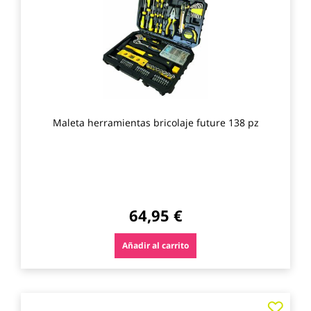
los
favo
Maleta herramientas bricolaje future 138 pz
64,95 €
Añadir al carrito
Agre