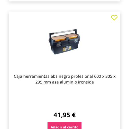
Agre
a
los
favo
Caja herramientas abs negro profesional 600 x 305 x
295 mm asa aluminio ironside
41,95 €
Añadir al carrito