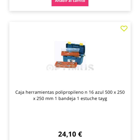
Añadir al carrito
Agre
a
los
favo
Caja herramientas polipropileno n 16 azul 500 x 250
x 250 mm 1 bandeja 1 estuche tayg
24,10 €