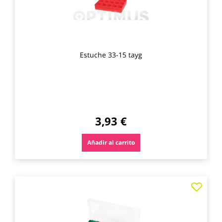
Estuche 33-15 tayg
3,93 €
Añadir al carrito
Agre
a
los
favo