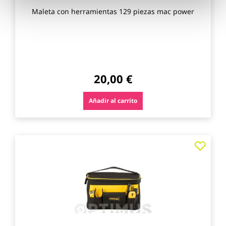
Maleta con herramientas 129 piezas mac power
20,00 €
Añadir al carrito
Agre
a
los
favo