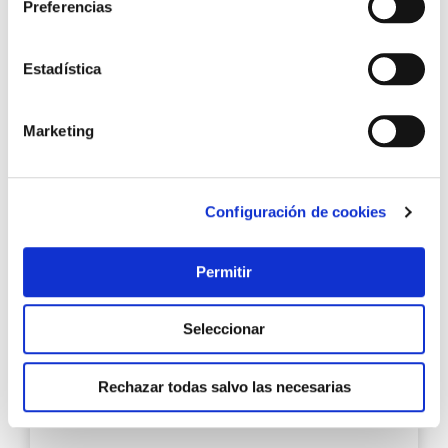
Maleta herram 482x340x205mm reforz. con asa y
Preferencias
rueda 5 sep. a alyco
Estadística
160,05 €
Marketing
Añadir al carrito
Configuración de cookies
Agre
Permitir
a
los
favo
Seleccionar
Rechazar todas salvo las necesarias