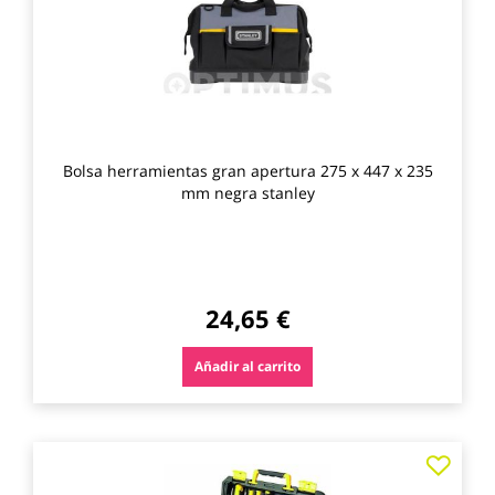
Bolsa herramientas gran apertura 275 x 447 x 235
mm negra stanley
24,65 €
Añadir al carrito
Agre
a