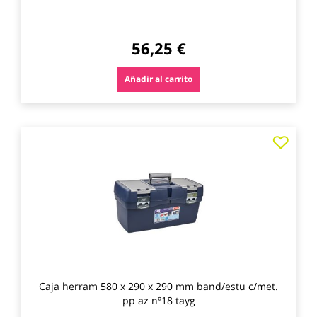
56,25 €
Añadir al carrito
Agre
a
los
favo
Caja herram 580 x 290 x 290 mm band/estu c/met.
pp az nº18 tayg