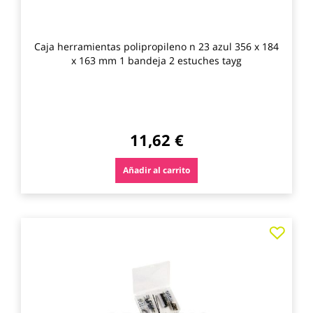
Caja herramientas polipropileno n 23 azul 356 x 184
x 163 mm 1 bandeja 2 estuches tayg
11,62 €
Añadir al carrito
Agre
a
los
favo