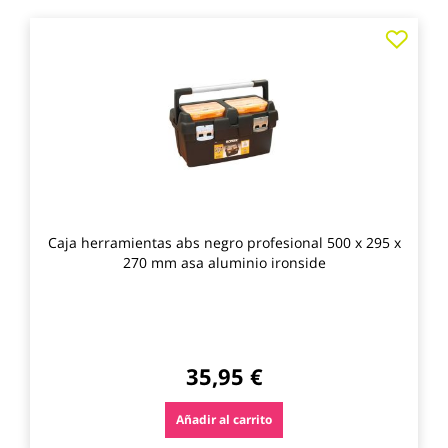
Agre
a
los
favo
Caja herramientas abs negro profesional 500 x 295 x
270 mm asa aluminio ironside
35,95 €
Añadir al carrito