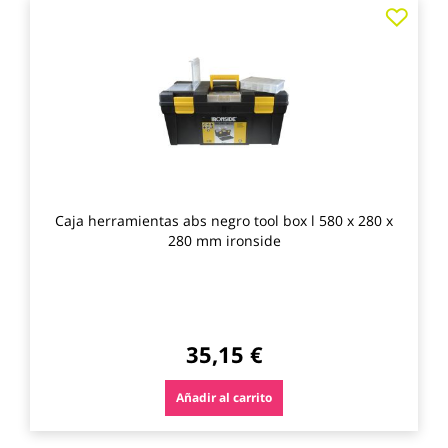
Agre
a
los
favo
Caja herramientas abs negro tool box l 580 x 280 x
280 mm ironside
35,15 €
Añadir al carrito