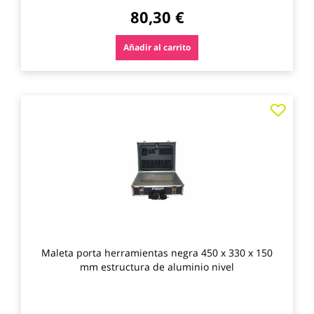
80,30 €
Añadir al carrito
Agre
a
los
favo
Maleta porta herramientas negra 450 x 330 x 150
mm estructura de aluminio nivel