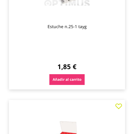
Estuche n.25-1 tayg
1,85 €
Añadir al carrito
Agre
a
los
favo