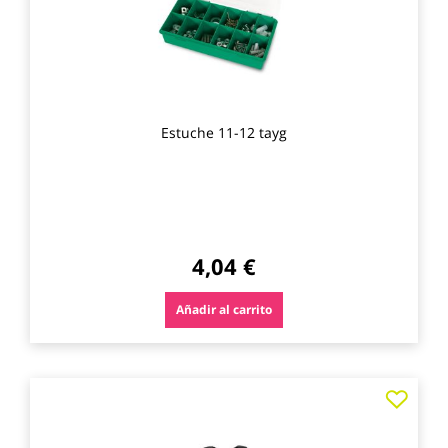
Estuche 11-12 tayg
4,04 €
Añadir al carrito
Agre
a
los
favo