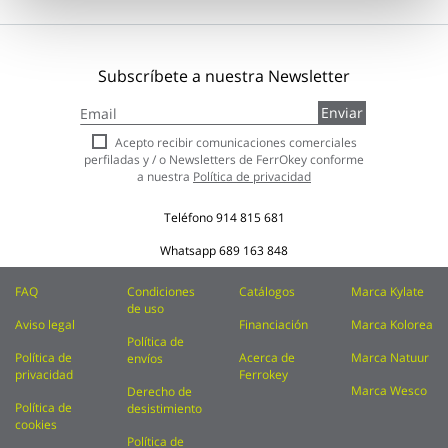
Subscríbete a nuestra Newsletter
Inscríbase
Enviar
a
nuestro
Acepto recibir comunicaciones comerciales
boletín
perfiladas y / o Newsletters de FerrOkey conforme
de
a nuestra
Política de privacidad
noticias:
Teléfono
914 815 681
Whatsapp
689 163 848
FAQ
Condiciones
Catálogos
Marca Kylate
de uso
Aviso legal
Financiación
Marca Kolorea
Política de
Política de
Acerca de
Marca Natuur
envíos
privacidad
Ferrokey
Marca Wesco
Derecho de
Política de
desistimiento
cookies
Política de