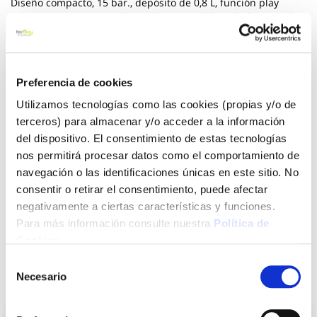
Diseño compacto, 15 bar., depósito de 0,8 L, función play
select: permite personalizar el tamaño de la bebida. Función
frio y caliente, modo ECO, color: gris y negro.
Ver más
Preferencia de cookies
86,30 €
- 43 %
Utilizamos tecnologías como las cookies (propias y/o de
49,01 €
terceros) para almacenar y/o acceder a la información
del dispositivo. El consentimiento de estas tecnologías
nos permitirá procesar datos como el comportamiento de
Agotado
navegación o las identificaciones únicas en este sitio. No
consentir o retirar el consentimiento, puede afectar
Introduce tu e-mail y te avisaremos si el artículo vuelve a
negativamente a ciertas características y funciones.
estar disponible.
Para más información consulte nuestra
Política de
Avisarme
Cookies
.
Selección
Necesario
de
También te puede interesar
consentimiento