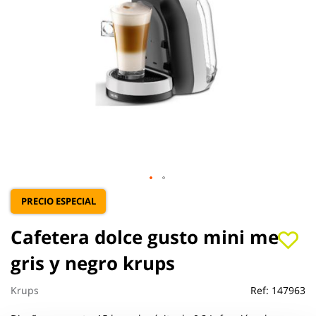
Saltar
PRECIO ESPECIAL
al
comienzo
Cafetera dolce gusto mini me
de
la
gris y negro krups
galería
de
Krups
Ref:
147963
imágenes