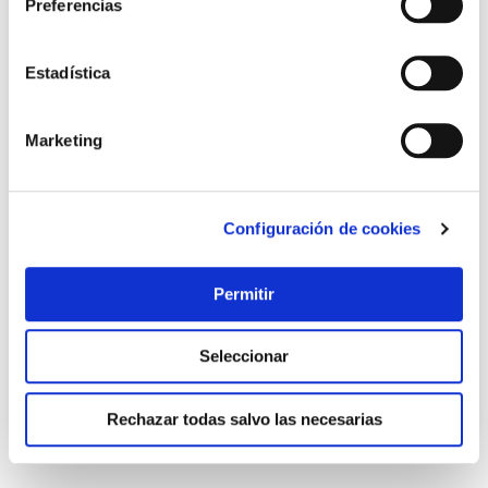
Preferencias
Estadística
Marketing
Cafetera supreme cream system programable 20 bares
Configuración de cookies
850 w taurus
Taurus
Permitir
96,80 €
Seleccionar
Añadir al carrito
Rechazar todas salvo las necesarias