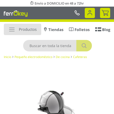
Ir
Envío a DOMICILIO en 48 a 72hr
al
Mi 
contenido
Productos
Tiendas
Folletos
Blog
Buscar
Inicio
Pequeño electrodoméstico
De cocina
Cafeteras
Saltar
al
final
de
la
galería
de
imágenes