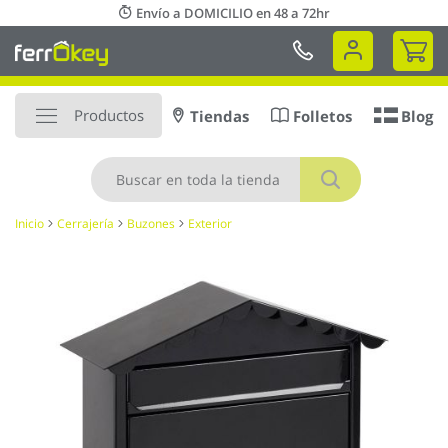
Ir
Envío a DOMICILIO en 48 a 72hr
al
Mi 
contenido
Productos
Tiendas
Folletos
Blog
Buscar
Inicio
Cerrajería
Buzones
Exterior
Saltar
al
final
de
la
galería
de
imágenes