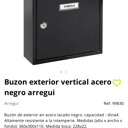
Saltar
Buzon exterior vertical acero
al
negro arregui
comienzo
de
la
Arregui
Ref:
99830
galería
de
Buzón de exterior en acero lacado negro. capacidad : dina4.
imágenes
Altamente resistente a la intemperie. Medidas (alto x ancho x
fondo): 360x300x110. Medida boca: 228x22.