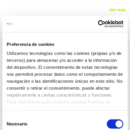
Ver más
22,30 €
Preferencia de cookies
Añadir al carrito
Utilizamos tecnologías como las cookies (propias y/o de
terceros) para almacenar y/o acceder a la información
del dispositivo. El consentimiento de estas tecnologías
nos permitirá procesar datos como el comportamiento de
Click&Collect - Recogida gratis
Envío a domicilio:
en nuestras tiendas
5 días hábiles
navegación o las identificaciones únicas en este sitio. No
consentir o retirar el consentimiento, puede afectar
negativamente a ciertas características y funciones.
+ INFO
Para más información consulte nuestra
Política de
Cookies
.
Selección
LOCALIZA TU TIENDA MÁS CERCANA
Necesario
de