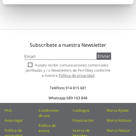
Subscríbete a nuestra Newsletter
Inscríbase
Enviar
a
nuestro
Acepto recibir comunicaciones comerciales
boletín
perfiladas y / o Newsletters de FerrOkey conforme
de
a nuestra
Política de privacidad
noticias:
Teléfono
914 815 681
Whatsapp
689 163 848
FAQ
Condiciones
Catálogos
Marca Kylate
de uso
Aviso legal
Financiación
Marca Kolorea
Política de
Política de
Acerca de
Marca Natuur
envíos
privacidad
Ferrokey