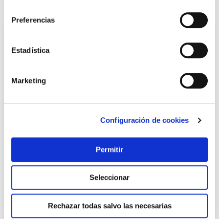
consentimiento
También te puede interesar
Preferencias
Estadística
Marketing
Configuración de cookies
Buzon exter. natuur acero blanco
Natuur
Permitir
Seleccionar
23,45 €
Rechazar todas salvo las necesarias
Añadir al carrito