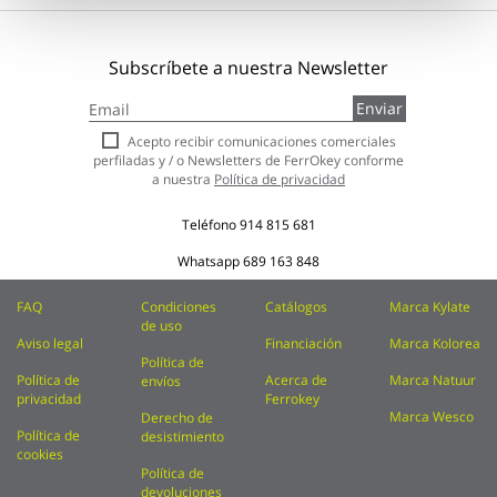
Subscríbete a nuestra Newsletter
Inscríbase
Enviar
a
nuestro
Acepto recibir comunicaciones comerciales
boletín
perfiladas y / o Newsletters de FerrOkey conforme
de
a nuestra
Política de privacidad
noticias:
Teléfono
914 815 681
Whatsapp
689 163 848
FAQ
Condiciones
Catálogos
Marca Kylate
de uso
Aviso legal
Financiación
Marca Kolorea
Política de
Política de
Acerca de
Marca Natuur
envíos
privacidad
Ferrokey
Marca Wesco
Derecho de
Política de
desistimiento
cookies
Política de
devoluciones