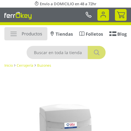
Ir
Envío a DOMICILIO en 48 a 72hr
al
Mi 
contenido
Productos
Tiendas
Folletos
Blog
Buscar
Inicio
Cerrajería
Buzones
Saltar
al
final
de
la
galería
de
imágenes