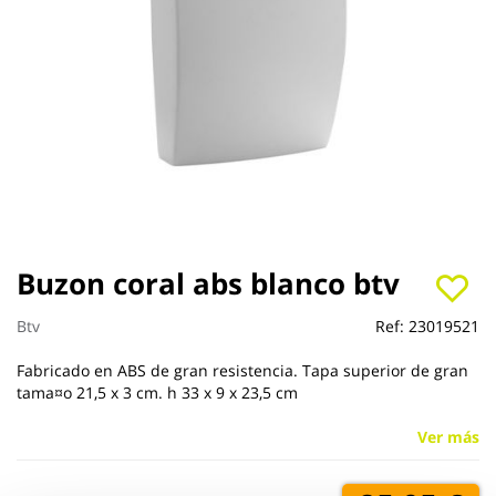
Saltar
Buzon coral abs blanco btv
al
comienzo
Btv
Ref:
23019521
de
la
Fabricado en ABS de gran resistencia. Tapa superior de gran
galería
tama¤o 21,5 x 3 cm. h 33 x 9 x 23,5 cm
de
imágenes
Ver más