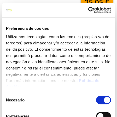
25,05 €
Añadir al carrito
Preferencia de cookies
Utilizamos tecnologías como las cookies (propias y/o de
terceros) para almacenar y/o acceder a la información
Click&Collect - Recogida gratis
Envío a domicilio:
del dispositivo. El consentimiento de estas tecnologías
en nuestras tiendas
5 días hábiles
nos permitirá procesar datos como el comportamiento de
navegación o las identificaciones únicas en este sitio. No
consentir o retirar el consentimiento, puede afectar
+ INFO
negativamente a ciertas características y funciones.
Para más información consulte nuestra
Política de
Cookies
.
LOCALIZA TU TIENDA MÁS CERCANA
Selección
También te puede interesar
Necesario
de
consentimiento
Preferencias