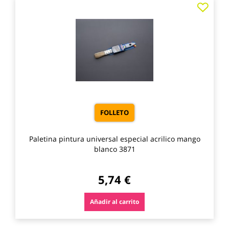
Agre
a
los
favo
FOLLETO
Paletina pintura universal especial acrilico mango
blanco 3871
5,74 €
Añadir al carrito