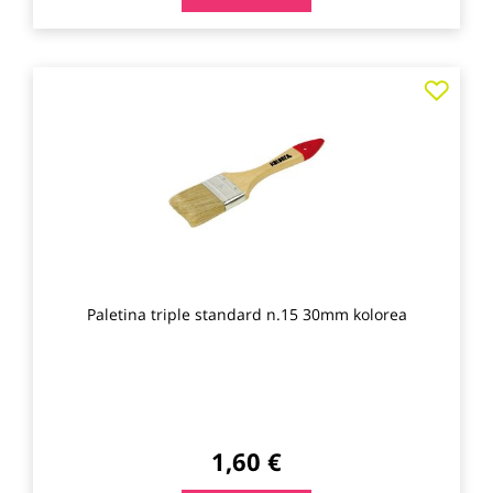
Agre
a
los
favo
Paletina triple standard n.15 30mm kolorea
1,60 €