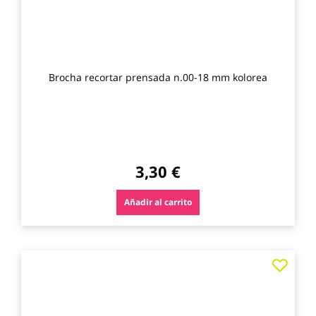
Brocha recortar prensada n.00-18 mm kolorea
3,30 €
Añadir al carrito
Agre
a
los
favo