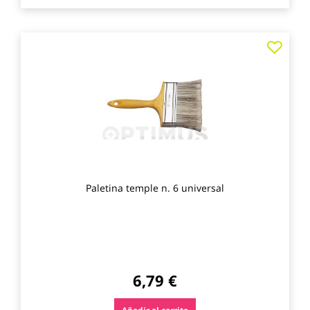
Agre
a
los
favo
Paletina temple n. 6 universal
6,79 €