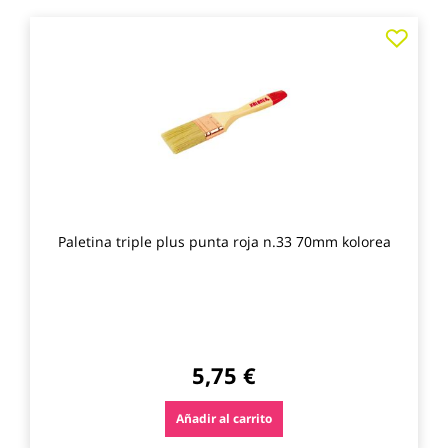
Agre
a
los
favo
Paletina triple plus punta roja n.33 70mm kolorea
5,75 €
Añadir al carrito