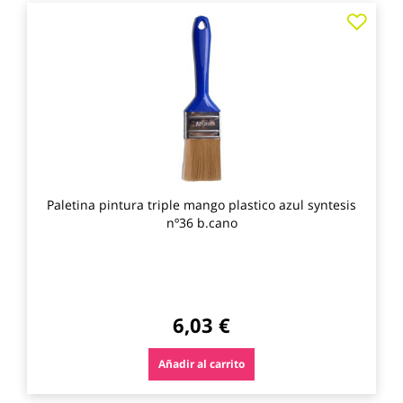
Agre
a
los
favo
Paletina pintura triple mango plastico azul syntesis
nº36 b.cano
6,03 €
Añadir al carrito