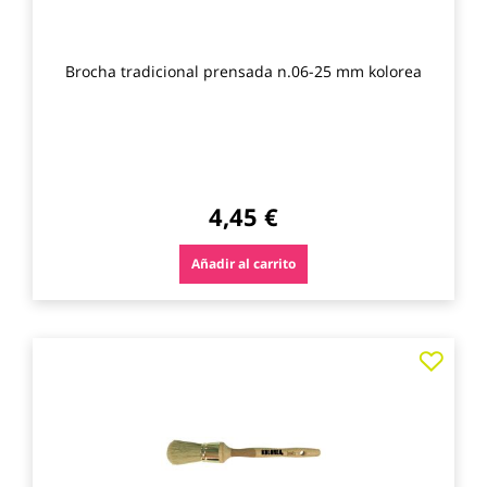
Brocha tradicional prensada n.06-25 mm kolorea
4,45 €
Añadir al carrito
Agre
a
los
favo