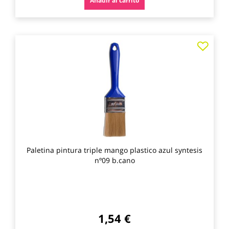
Añadir al carrito
Agre
a
los
favo
Paletina pintura triple mango plastico azul syntesis
nº09 b.cano
1,54 €