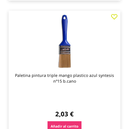
Agre
a
los
favo
Paletina pintura triple mango plastico azul syntesis
nº15 b.cano
2,03 €
Añadir al carrito