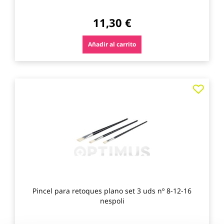
11,30 €
Añadir al carrito
Agre
a
los
favo
Pincel para retoques plano set 3 uds nº 8-12-16
nespoli