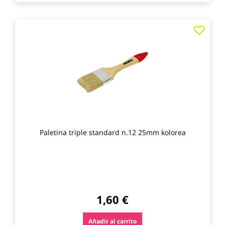
Agre
a
los
favo
Paletina triple standard n.12 25mm kolorea
1,60 €
Añadir al carrito