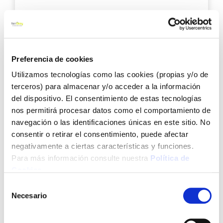
3,94 €
Añadir al carrito
Preferencia de cookies
Utilizamos tecnologías como las cookies (propias y/o de
terceros) para almacenar y/o acceder a la información
Agre
del dispositivo. El consentimiento de estas tecnologías
a
nos permitirá procesar datos como el comportamiento de
los
navegación o las identificaciones únicas en este sitio. No
favo
consentir o retirar el consentimiento, puede afectar
negativamente a ciertas características y funciones.
Para más información consulte nuestra
Política de
Cookies
.
Selección
Necesario
de
Brocha prensada fibra azul 25 mm kolorea
consentimiento