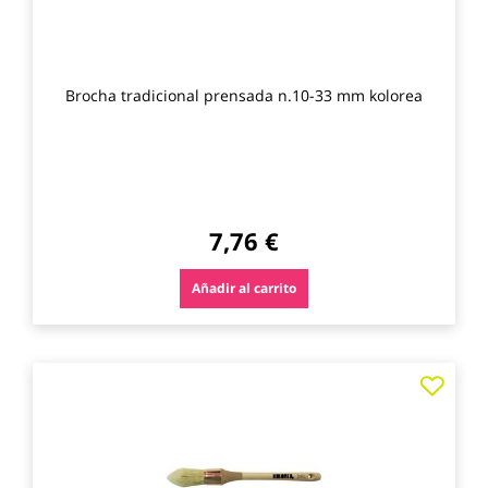
Brocha tradicional prensada n.10-33 mm kolorea
7,76 €
Añadir al carrito
Agre
a
los
favo