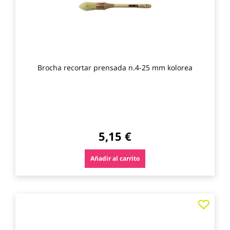
Brocha recortar prensada n.4-25 mm kolorea
5,15 €
Añadir al carrito
Agre
a
los
favo