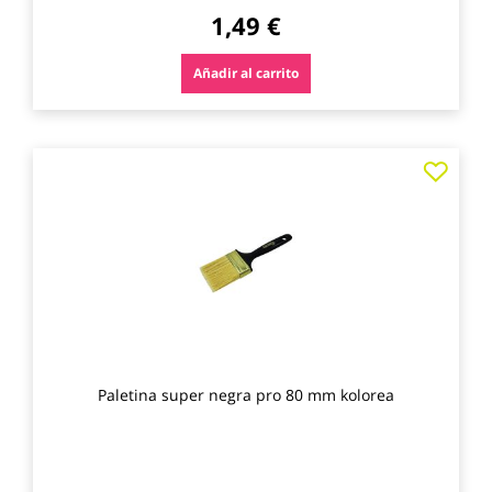
1,49 €
Añadir al carrito
Agre
a
los
favo
Paletina super negra pro 80 mm kolorea