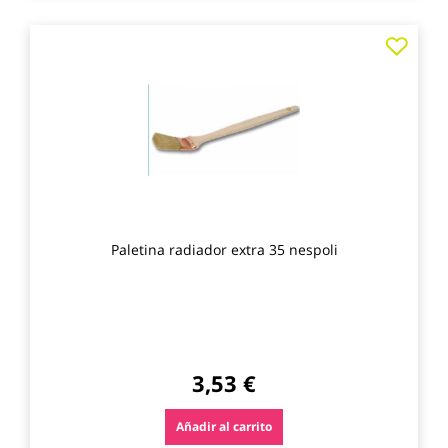
Agre
a
los
favo
Paletina radiador extra 35 nespoli
3,53 €
Añadir al carrito