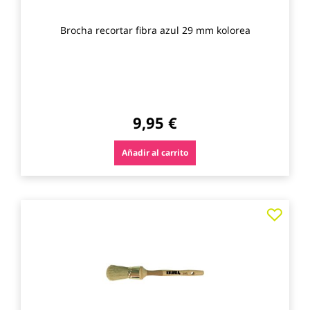
Brocha recortar fibra azul 29 mm kolorea
9,95 €
Añadir al carrito
Agre
a
los
favo