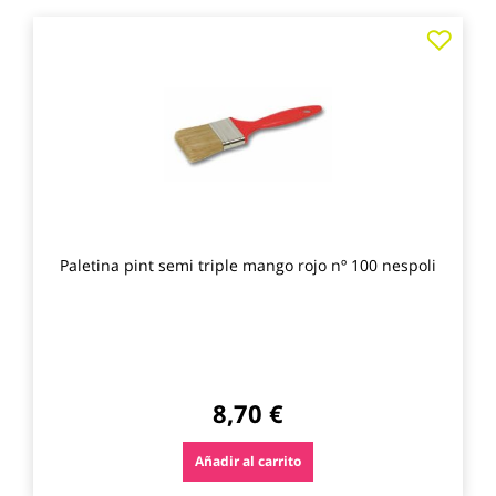
Agre
a
los
favo
Paletina pint semi triple mango rojo nº 100 nespoli
8,70 €
Añadir al carrito