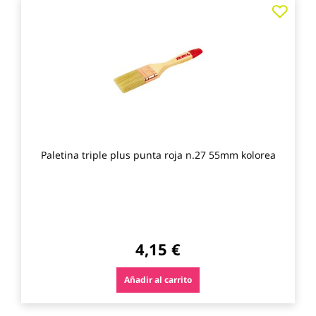
Agre
a
los
favo
Paletina triple plus punta roja n.27 55mm kolorea
4,15 €
Añadir al carrito