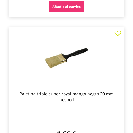
Añadir al carrito
Agre
a
los
favo
Paletina triple super royal mango negro 20 mm
nespoli