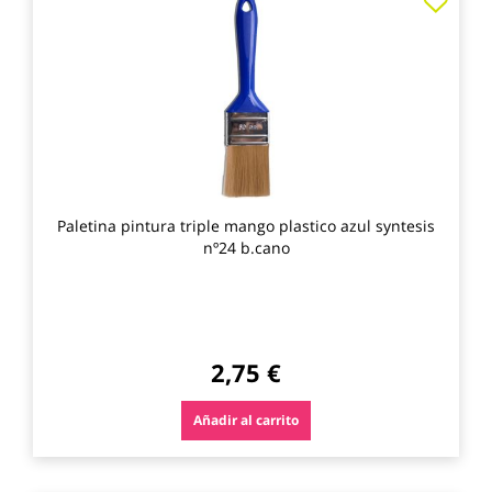
a
los
favo
Paletina pintura triple mango plastico azul syntesis
nº24 b.cano
2,75 €
Añadir al carrito