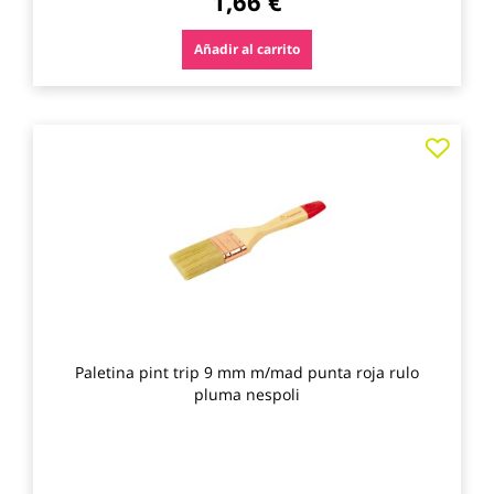
1,66 €
Añadir al carrito
Agre
a
los
favo
Paletina pint trip 9 mm m/mad punta roja rulo
pluma nespoli