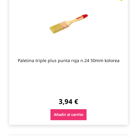
a
los
favo
Paletina triple plus punta roja n.24 50mm kolorea
3,94 €
Añadir al carrito