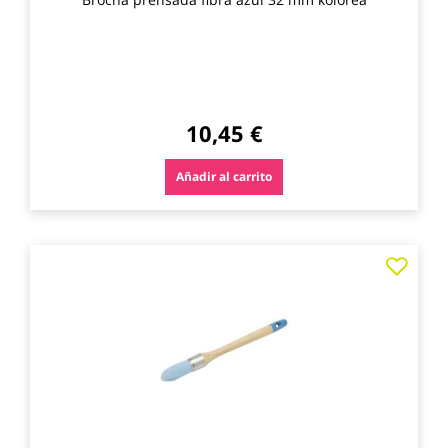
10,45 €
Añadir al carrito
Agre
a
los
favo