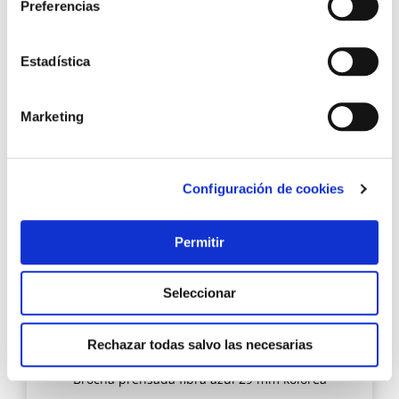
Preferencias
Estadística
8,45 €
Marketing
Añadir al carrito
Agre
Configuración de cookies
a
los
favo
Permitir
Seleccionar
Rechazar todas salvo las necesarias
Brocha prensada fibra azul 29 mm kolorea