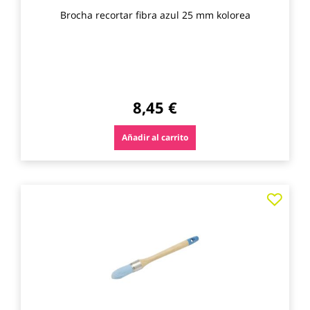
Brocha recortar fibra azul 25 mm kolorea
8,45 €
Añadir al carrito
Agre
a
los
favo