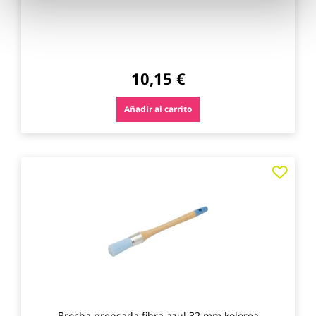
10,15 €
Añadir al carrito
Agre
a
los
favo
Brocha prensada fibra azul 32 mm kolorea