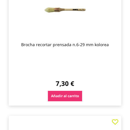
Brocha recortar prensada n.6-29 mm kolorea
7,30 €
Añadir al carrito
Agre
a
los