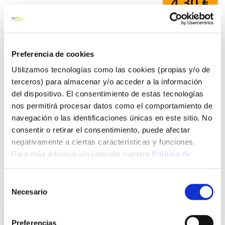
4,30 €
Añadir al carrito
Preferencia de cookies
Utilizamos tecnologías como las cookies (propias y/o de
terceros) para almacenar y/o acceder a la información
Click&Collect - Recogida gratis
Envío a domicilio:
del dispositivo. El consentimiento de estas tecnologías
en nuestras tiendas
5 días hábiles
nos permitirá procesar datos como el comportamiento de
navegación o las identificaciones únicas en este sitio. No
consentir o retirar el consentimiento, puede afectar
+ INFO
negativamente a ciertas características y funciones.
Para más información consulte nuestra
Política de
Cookies
.
LOCALIZA TU TIENDA MÁS CERCANA
Selección
También te puede interesar
Necesario
de
consentimiento
Preferencias