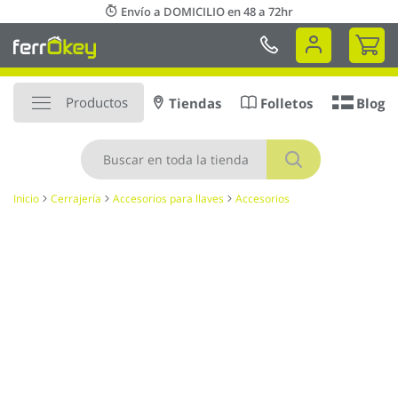
Ir
Envío a DOMICILIO en 48 a 72hr
al
Mi 
contenido
Productos
Tiendas
Folletos
Blog
Buscar
Inicio
Cerrajería
Accesorios para llaves
Accesorios
Saltar
al
final
de
la
galería
de
imágenes