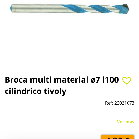
Saltar
Broca multi material ø7 l100
al
cilindrico tivoly
comienzo
de
la
Ref:
23021073
galería
de
imágenes
Ver más