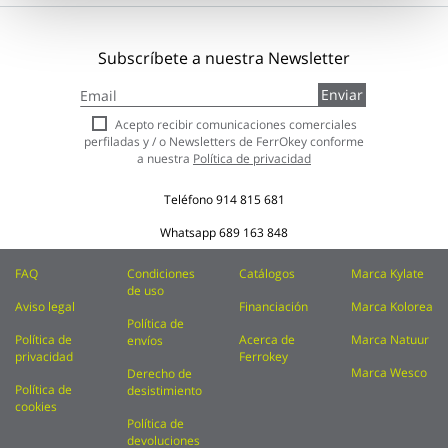
Subscríbete a nuestra Newsletter
Inscríbase
Enviar
a
nuestro
Acepto recibir comunicaciones comerciales
boletín
perfiladas y / o Newsletters de FerrOkey conforme
de
a nuestra
Política de privacidad
noticias:
Teléfono
914 815 681
Whatsapp
689 163 848
FAQ
Condiciones
Catálogos
Marca Kylate
de uso
Aviso legal
Financiación
Marca Kolorea
Política de
Política de
Acerca de
Marca Natuur
envíos
privacidad
Ferrokey
Marca Wesco
Derecho de
Política de
desistimiento
cookies
Política de
devoluciones