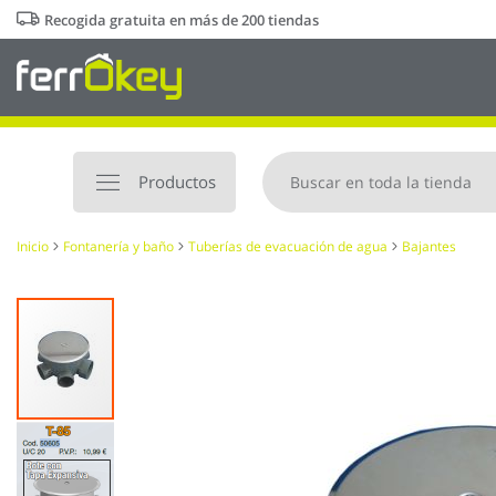
Ir
Recogida gratuita en más de 200 tiendas
al
contenido
Productos
Inicio
Fontanería y baño
Tuberías de evacuación de agua
Bajantes
Saltar
al
final
de
la
galería
de
imágenes