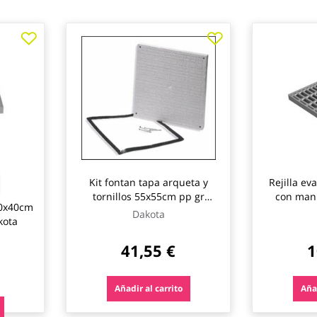
Kit fontan tapa arqueta y
Rejilla ev
tornillos 55x55cm pp gr
con mani
40x40cm
dakota
Dakota
kota
41,55 €
1
Añadir al carrito
Añad