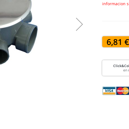
informacion s
6,81 
Click&Col
en 