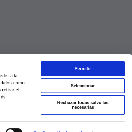
Permitir
eder a la
r datos como
Seleccionar
retirar el
más
Rechazar todas salvo las
necesarias
Precios válidos solo en la web, no en tienda