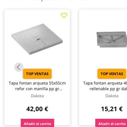
galería
de
imágenes
TOP VENTAS
TOP VENTAS
Tapa fontan arqueta 55x55cm
Tapa fontan arqueta 
refor con manilla pp gr
rellenable pp gr da
dakota
Dakota
Dakota
42,00 €
15,21 €
Añadir al carrito
Añadir al carrito