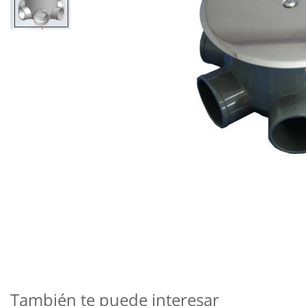
Saltar
al
comienzo
de
También te puede interesar
la