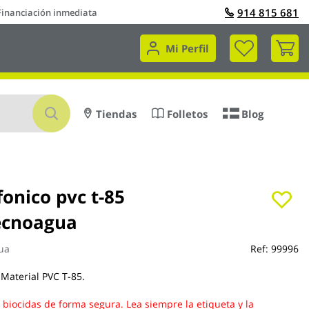
914 815 681
Financiación inmediata
Mi 
Mi Perfil
Buscar
Tiendas
Folletos
Blog
fonico pvc t-85
ecnoagua
ua
Ref:
99996
 Material PVC T-85.
s biocidas de forma segura. Lea siempre la etiqueta y la