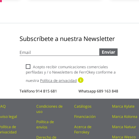
Subscríbete a nuestra Newsletter
Inscríbase
Enviar
a
nuestro
boletín
Acepto recibir comunicaciones comerciales
de
perfiladas y / o Newsletters de FerrOkey conforme a
noticias:
nuestra
Política de privacidad
Teléfono
914 815 681
Whatsapp
689 163 848
FAQ
Condiciones de
Catálogos
Marca Kylate
uso
Aviso legal
Financiación
Marca Kolorea
Política de
Política de
Acerca de
Marca Natuur
envíos
privacidad
Ferrokey
Marca Wesco
Derecho de