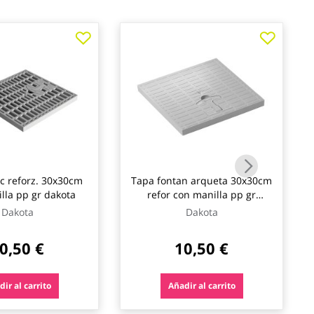
ac reforz. 30x30cm
Tapa fontan arqueta 30x30cm
lla pp gr dakota
refor con manilla pp gr
dakota
Dakota
Dakota
0,50 €
10,50 €
ir al carrito
Añadir al carrito