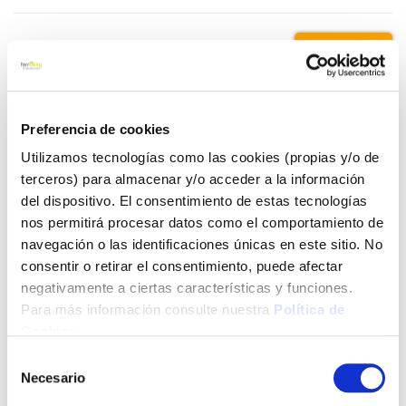
2,52 €
Añadir al carrito
Preferencia de cookies
Utilizamos tecnologías como las cookies (propias y/o de
terceros) para almacenar y/o acceder a la información
del dispositivo. El consentimiento de estas tecnologías
Click&Collect - Recogida gratis
Envío a domicilio:
en nuestras tiendas
5 días hábiles
nos permitirá procesar datos como el comportamiento de
navegación o las identificaciones únicas en este sitio. No
consentir o retirar el consentimiento, puede afectar
+ INFO
negativamente a ciertas características y funciones.
Para más información consulte nuestra
Política de
Cookies
.
LOCALIZA TU TIENDA MÁS CERCANA
Selección
Necesario
de
consentimiento
También te puede interesar