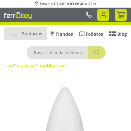
Ir
Envío a DOMICILIO en 48 a 72hr
al
Mi 
contenido
Productos
Tiendas
Folletos
Blog
Buscar
Inicio
Electricidad
Bombillas
Led
Saltar
al
final
de
la
galería
de
imágenes