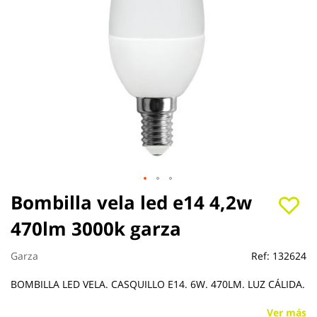
Saltar
Bombilla vela led e14 4,2w
al
470lm 3000k garza
comienzo
de
la
Garza
Ref:
132624
galería
de
BOMBILLA LED VELA. CASQUILLO E14. 6W. 470LM. LUZ CÁLIDA.
imágenes
Ver más