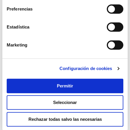
Preferencias
Estadística
Marketing
Configuración de cookies
TOP VENTAS
Bombilla led portatil recargable cherry luz calida 900lm
Permitir
9w newgarden
Newgarden
Seleccionar
17,05 €
Rechazar todas salvo las necesarias
Añadir al carrito