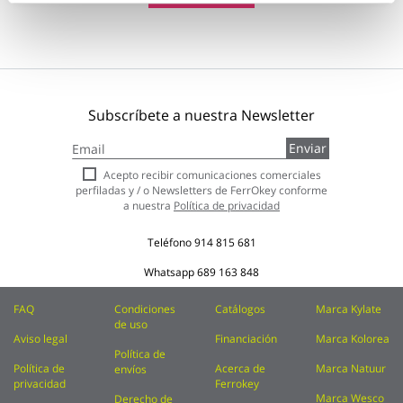
Subscríbete a nuestra Newsletter
Inscríbase
Enviar
a
nuestro
Acepto recibir comunicaciones comerciales
boletín
perfiladas y / o Newsletters de FerrOkey conforme
de
a nuestra
Política de privacidad
noticias:
Teléfono
914 815 681
Whatsapp
689 163 848
FAQ
Condiciones
Catálogos
Marca Kylate
de uso
Aviso legal
Financiación
Marca Kolorea
Política de
Política de
Acerca de
Marca Natuur
envíos
privacidad
Ferrokey
Marca Wesco
Derecho de