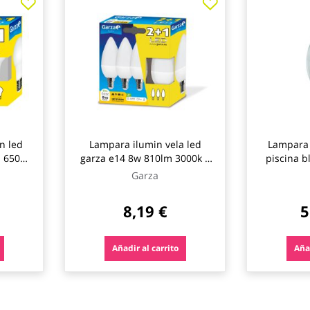
n led
Lampara ilumin vela led
Lampara 
m 6500k
garza e14 8w 810lm 3000k 3
piscina 
pz
Garza
8,19 €
5
Añadir al carrito
Añad