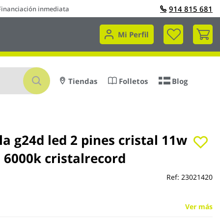
914 815 681
Financiación inmediata
Mi 
Mi Perfil
Buscar
Tiendas
Folletos
Blog
a g24d led 2 pines cristal 11w
 6000k cristalrecord
Ref:
23021420
Ver más