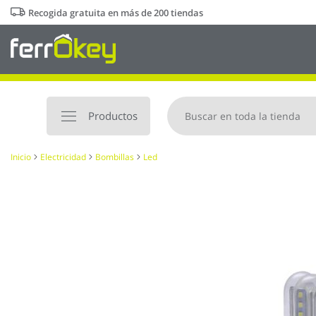
Ir
Recogida gratuita en más de 200 tiendas
al
contenido
Productos
Inicio
Electricidad
Bombillas
Led
Saltar
al
final
de
la
galería
de
imágenes