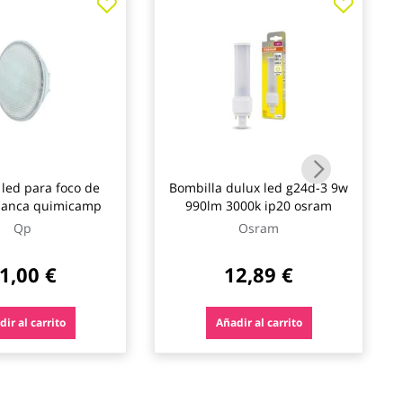
led para foco de
Bombilla dulux led g24d-3 9w
blanca quimicamp
990lm 3000k ip20 osram
Qp
Osram
1,00 €
12,89 €
ir al carrito
Añadir al carrito