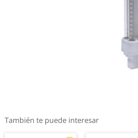
Saltar
al
También te puede interesar
comienzo
de
la