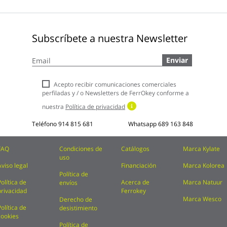
Subscríbete a nuestra Newsletter
Inscríbase
Enviar
a
nuestro
boletín
Acepto recibir comunicaciones comerciales
de
perfiladas y / o Newsletters de FerrOkey conforme a
noticias:
nuestra
Política de privacidad
Teléfono
914 815 681
Whatsapp
689 163 848
FAQ
Condiciones de
Catálogos
Marca Kylate
uso
Aviso legal
Financiación
Marca Kolorea
Política de
Política de
Acerca de
Marca Natuur
envíos
privacidad
Ferrokey
Marca Wesco
Derecho de
Política de
desistimiento
cookies
Política de