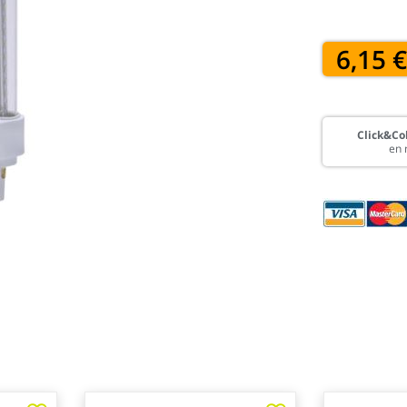
6,15 
Click&Col
en 