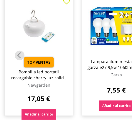
galería
de
imágenes
Lampara ilumin esta
TOP VENTAS
garza e27 9,5w 1060l
Bombilla led portatil
3 pz
Garza
recargable cherry luz calida
900lm 9w newgarden
Newgarden
7,55 €
17,05 €
Añadir al carrito
Añadir al carrito