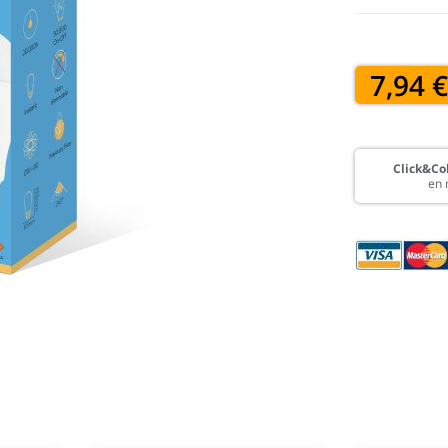
7,94 
Click&Col
en 