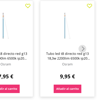
t8 directo red g13
Tubo led t8 directo red g13
0lm 6500k ip20
18,3w 2200lim 6500k ip20
osram
osram
Osram
Osram
7,95 €
9,95 €
ir al carrito
Añadir al carrito