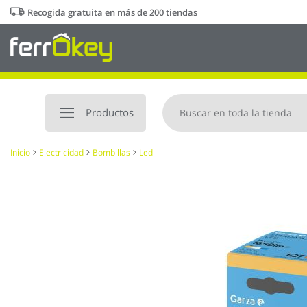
Ir
Recogida gratuita en más de 200 tiendas
al
contenido
Productos
Inicio
Electricidad
Bombillas
Led
Saltar
al
final
de
la
galería
de
imágenes