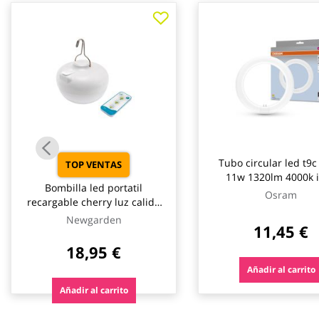
galería
de
imágenes
Tubo circular led t9
TOP VENTAS
11w 1320lm 4000k 
Bombilla led portatil
osram
Osram
recargable cherry luz calida
900lm 9w newgarden
Newgarden
11,45 €
18,95 €
Añadir al carrito
Añadir al carrito