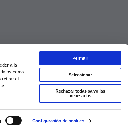
Permitir
eder a la
r datos como
Seleccionar
retirar el
más
Rechazar todas salvo las
necesarias
Precios válidos solo en la web, no en tienda
g
Configuración de cookies