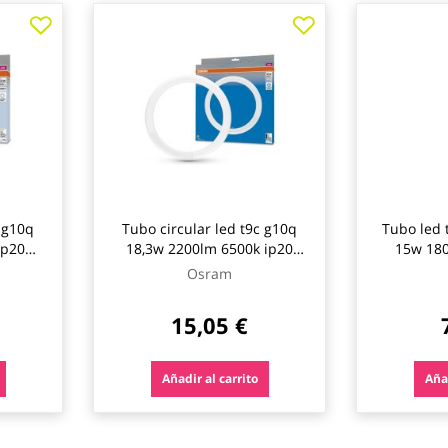
c g10q
Tubo circular led t9c g10q
Tubo led 
ip20
18,3w 2200lm 6500k ip20
15w 180
osram
Osram
15,05 €
Añadir al carrito
Añad