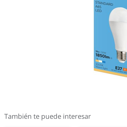
Saltar
al
comienzo
También te puede interesar
de
la