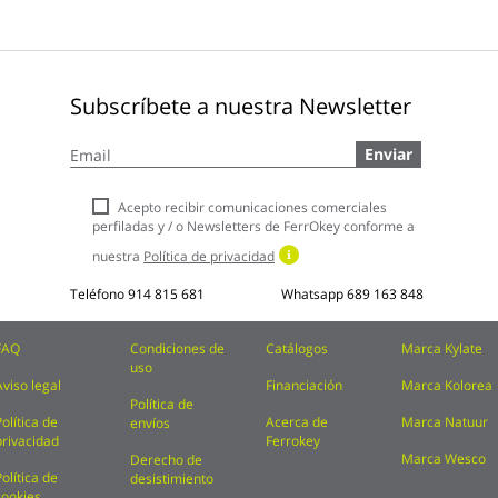
Subscríbete a nuestra Newsletter
Inscríbase
Enviar
a
nuestro
boletín
Acepto recibir comunicaciones comerciales
de
perfiladas y / o Newsletters de FerrOkey conforme a
noticias:
nuestra
Política de privacidad
Teléfono
914 815 681
Whatsapp
689 163 848
FAQ
Condiciones de
Catálogos
Marca Kylate
uso
Aviso legal
Financiación
Marca Kolorea
Política de
Política de
Acerca de
Marca Natuur
envíos
privacidad
Ferrokey
Marca Wesco
Derecho de
Política de
desistimiento
cookies