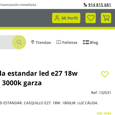
914 815 681
Financiación inmediata
Mi 
Mi Perfil
Buscar
Tiendas
Folletos
Blog
la estandar led e27 18w
 3000k garza
Ref:
132531
D ESTÁNDAR. CASQUILLO E27. 18W. 1800LM. LUZ CÁLIDA.
Ver más