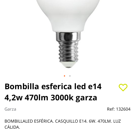
Saltar
Bombilla esferica led e14
al
4,2w 470lm 3000k garza
comienzo
de
la
Garza
Ref:
132604
galería
de
BOMBILLALED ESFÉRICA. CASQUILLO E14. 6W. 470LM. LUZ
imágenes
CÁLIDA.