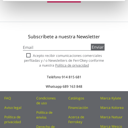
Subscríbete a nuestra Newsletter
Inscríbase
Enviar
a
nuestro
Acepto recibir comunicaciones comerciales
boletín
perfiladas y / o Newsletters de FerrOkey conforme
de
a nuestra
Política de privacidad
noticias:
Teléfono
914 815 681
Whatsapp
689 163 848
FAQ
Condiciones
Catálogos
Marca Kylate
de uso
Aviso legal
Financiación
Marca Kolorea
Política de
Política de
Acerca de
Marca Natuur
envíos
privacidad
Ferrokey
Marca Wesco
Derecho de