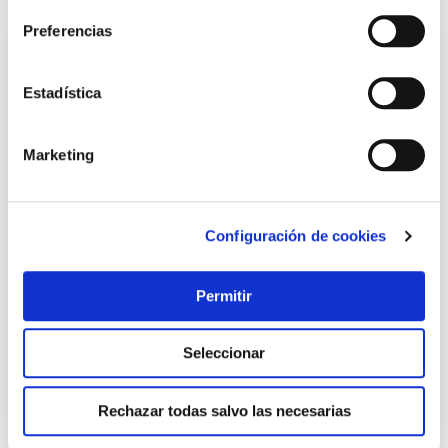
Preferencias
Estadística
Marketing
Configuración de cookies
TOP VENTAS
Bombilla led portatil recargable cherry luz calida 900lm
Permitir
9w newgarden
Newgarden
Seleccionar
17,05 €
Rechazar todas salvo las necesarias
Añadir al carrito