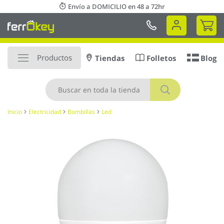
Ir
Envío a DOMICILIO en 48 a 72hr
al
Mi 
contenido
Productos
Tiendas
Folletos
Blog
Buscar
Inicio
Electricidad
Bombillas
Led
Saltar
al
final
de
la
galería
de
imágenes