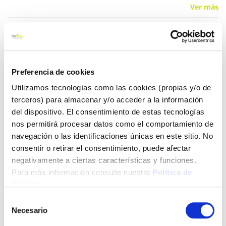
Ver más
2,52 €
Preferencia de cookies
Añadir al carrito
Utilizamos tecnologías como las cookies (propias y/o de
terceros) para almacenar y/o acceder a la información
del dispositivo. El consentimiento de estas tecnologías
Click&Collect - Recogida gratis
Envío a domicilio:
nos permitirá procesar datos como el comportamiento de
en nuestras tiendas
5 días hábiles
navegación o las identificaciones únicas en este sitio. No
consentir o retirar el consentimiento, puede afectar
negativamente a ciertas características y funciones.
+ INFO
Para más información consulte nuestra
Política de
Cookies
.
Selección
LOCALIZA TU TIENDA MÁS CERCANA
Necesario
de
consentimiento
También te puede interesar