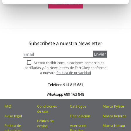
Añadir al carrito
Subscríbete a nuestra Newsletter
Inscríbase
Enviar
a
nuestro
Acepto recibir comunicaciones comerciales
boletín
perfiladas y / o Newsletters de FerrOkey conforme
de
a nuestra
Política de privacidad
noticias:
Teléfono
914 815 681
Whatsapp
689 163 848
FAQ
Condiciones
Catálogos
Marca Kylate
de uso
Aviso legal
Financiación
Marca Kolorea
Política de
Política de
Acerca de
Marca Natuur
envíos
privacidad
Ferrokey