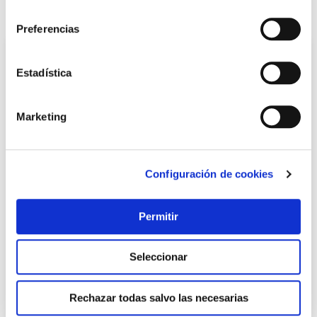
consentimiento
También te puede interesar
Preferencias
Estadística
Marketing
Configuración de cookies
TOP VENTAS
Permitir
Bombilla led portatil recargable cherry luz calida 900lm
9w newgarden
Newgarden
Seleccionar
18,95 €
Rechazar todas salvo las necesarias