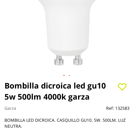
Saltar
Bombilla dicroica led gu10
al
5w 500lm 4000k garza
comienzo
de
la
Garza
Ref:
132583
galería
de
BOMBILLA LED DICROICA. CASQUILLO GU10. 5W. 500LM. LUZ
imágenes
NEUTRA.