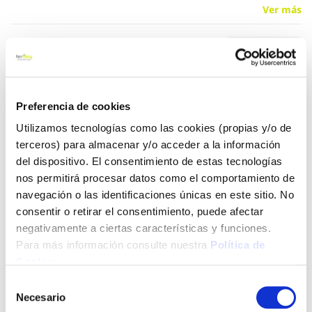
Ver más
3,76 €
Añadir al carrito
Preferencia de cookies
Utilizamos tecnologías como las cookies (propias y/o de
terceros) para almacenar y/o acceder a la información
del dispositivo. El consentimiento de estas tecnologías
Click&Collect - Recogida gratis
Envío a domicilio:
nos permitirá procesar datos como el comportamiento de
en nuestras tiendas
5 días hábiles
navegación o las identificaciones únicas en este sitio. No
consentir o retirar el consentimiento, puede afectar
negativamente a ciertas características y funciones.
+ INFO
Para más información consulte nuestra
Política de
Cookies
.
LOCALIZA TU TIENDA MÁS CERCANA
Selección
Necesario
de