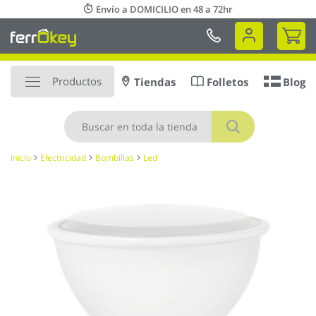
Ir
Envío a DOMICILIO en 48 a 72hr
al
Mi 
contenido
Productos
Tiendas
Folletos
Blog
Buscar
Inicio
Electricidad
Bombillas
Led
Saltar
al
final
de
la
galería
de
imágenes