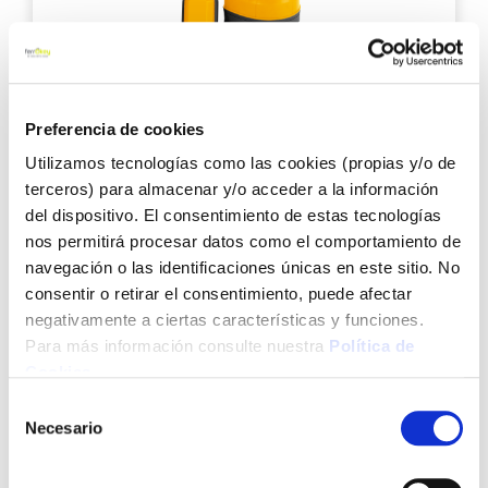
Bomba sumergible de elevacion 550w 5000l/h
ironside
Preferencia de cookies
Utilizamos tecnologías como las cookies (propias y/o de
terceros) para almacenar y/o acceder a la información
del dispositivo. El consentimiento de estas tecnologías
62,75 €
nos permitirá procesar datos como el comportamiento de
navegación o las identificaciones únicas en este sitio. No
Añadir al carrito
consentir o retirar el consentimiento, puede afectar
negativamente a ciertas características y funciones.
Para más información consulte nuestra
Política de
Cookies
.
Agre
a
Selección
los
Necesario
de
favo
consentimiento