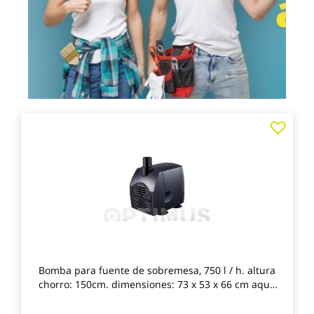
Agre
a
los
favo
Bomba para fuente de sobremesa, 750 l / h. altura
chorro: 150cm. dimensiones: 73 x 53 x 66 cm aqua
control