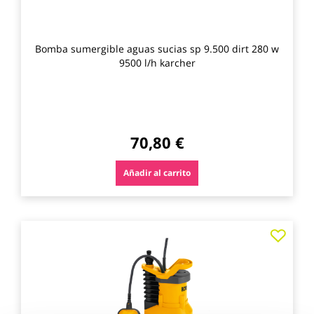
Bomba sumergible aguas sucias sp 9.500 dirt 280 w
9500 l/h karcher
70,80 €
Añadir al carrito
Agre
a
los
favo