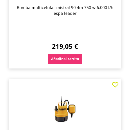
Bomba multicelular mistral 90 4m 750 w 6.000 l/h
espa leader
219,05 €
Añadir al carrito
Agre
a
los
favo