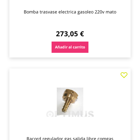
Bomba trasvase electrica gasoleo 220v mato
273,05 €
Añadir al carrito
Agre
a
los
favo
Racord regulador gas salida libre comgas