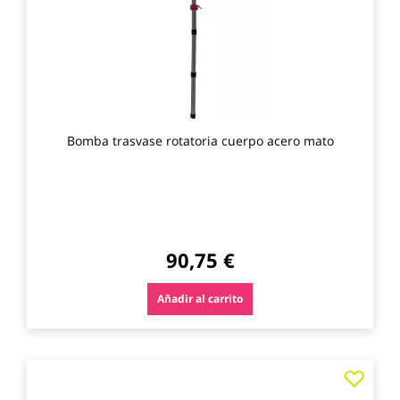
favo
Bomba trasvase rotatoria cuerpo acero mato
90,75 €
Añadir al carrito
Agre
a