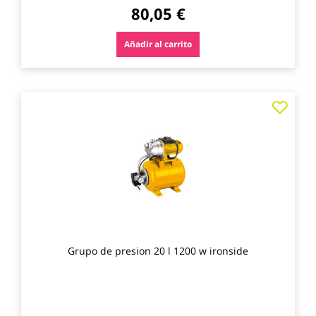
80,05 €
Añadir al carrito
Agre
a
los
favo
Grupo de presion 20 l 1200 w ironside