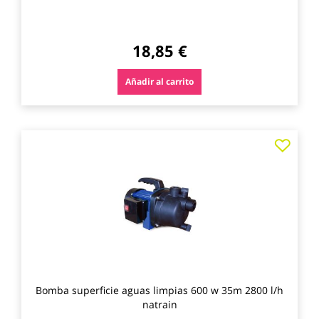
18,85 €
Añadir al carrito
Agre
a
los
favo
Bomba superficie aguas limpias 600 w 35m 2800 l/h
natrain