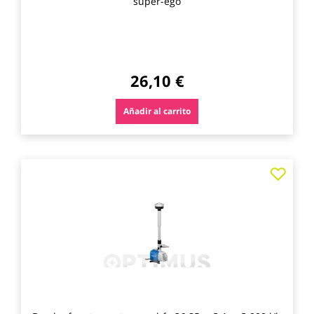
super-ego
26,10 €
Añadir al carrito
Agre
a
los
favo