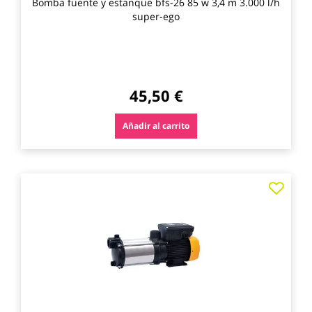
Bomba fuente y estanque bfs-26 85 w 3,4 m 3.000 l/h
super-ego
45,50 €
Añadir al carrito
Agre
a
los
favo