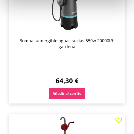
Bomba sumergible aguas sucias 550w 20000l/h
gardena
64,30 €
Añadir al carrito
Agre
a
los