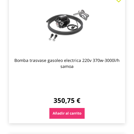
a
los
favo
Bomba trasvase gasoleo electrica 220v 370w-3000l/h
samoa
350,75 €
Añadir al carrito