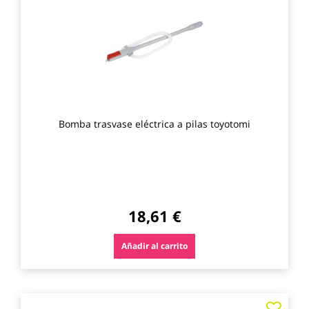
los
favo
Bomba trasvase eléctrica a pilas toyotomi
18,61 €
Añadir al carrito
Agre