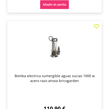
Añadir al carrito
Agre
a
los
favo
Bomba electrica sumergible aguas sucias 1000 w
acero razo anova bricogarden
110,90 €