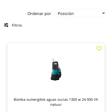
Ordenar por
Filtros
Agre
a
los
favo
Bomba sumergible aguas sucias 1300 w 24.900 l/h
natuur