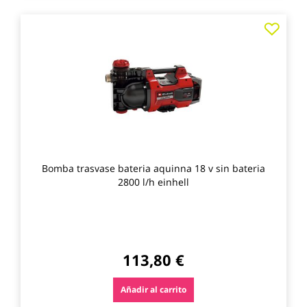
Agre
a
los
favo
Bomba trasvase bateria aquinna 18 v sin bateria
2800 l/h einhell
113,80 €
Añadir al carrito