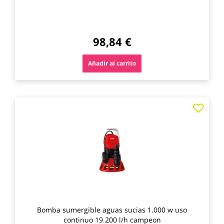
98,84 €
Añadir al carrito
Agre
a
los
favo
Bomba sumergible aguas sucias 1.000 w uso
continuo 19.200 l/h campeon