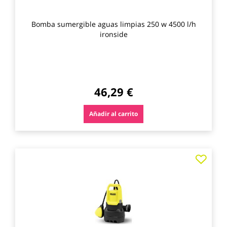
Bomba sumergible aguas limpias 250 w 4500 l/h
ironside
46,29 €
Añadir al carrito
Agre
a
los
favo