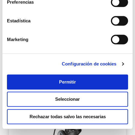
Preferencias
Estadística
Bomba sumergible aguas limpias 550w 20000l/h
Marketing
gardena
Configuración de cookies
59,75 €
Permitir
Añadir al carrito
Seleccionar
Agre
Rechazar todas salvo las necesarias
a
los
favo