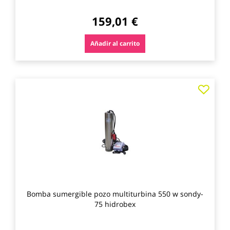
159,01 €
Añadir al carrito
Agre
a
los
favo
Bomba sumergible pozo multiturbina 550 w sondy-
75 hidrobex