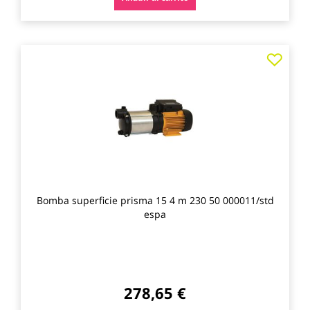
Agre
a
los
favo
Bomba superficie prisma 15 4 m 230 50 000011/std
espa
278,65 €