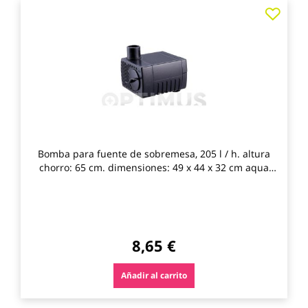
Agre
a
los
favo
Bomba para fuente de sobremesa, 205 l / h. altura
chorro: 65 cm. dimensiones: 49 x 44 x 32 cm aqua
control
8,65 €
Añadir al carrito