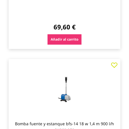
69,60 €
Añadir al carrito
Agre
a
los
favo
Bomba fuente y estanque bfs-14 18 w 1,4 m 900 l/h