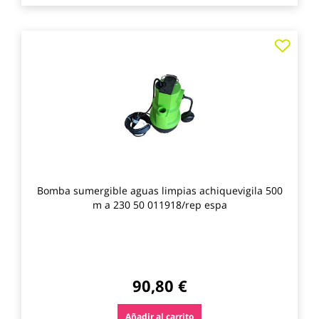
Agre
a
los
favo
Bomba sumergible aguas limpias achiquevigila 500
m a 230 50 011918/rep espa
90,80 €
Añadir al carrito