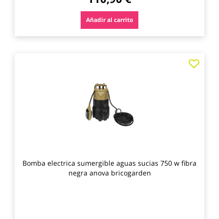
Añadir al carrito
Agre
a
los
favo
Bomba electrica sumergible aguas sucias 750 w fibra
negra anova bricogarden