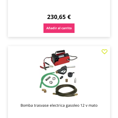
230,65 €
Añadir al carrito
Agre
a
los
favo
Bomba trasvase electrica gasoleo 12 v mato