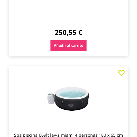
250,55 €
Añadir al carrito
Agre
a
los
favo
Spa piscina 669lt lay-z miami 4 personas 180 x 65 cm