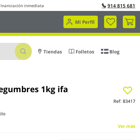
914 815 681
Financiación inmediata
Mi 
Mi Perfil
Buscar
Tiendas
Folletos
Blog
legumbres 1kg ifa
Ref:
83417
ilo
Ver más