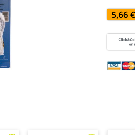
5,66 
Click&Col
en 