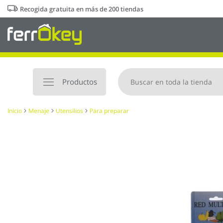
Ir
Recogida gratuita en más de 200 tiendas
al
contenido
Productos
Inicio
Menaje
Utensilios
Para preparar
Saltar
al
final
de
la
galería
de
imágenes