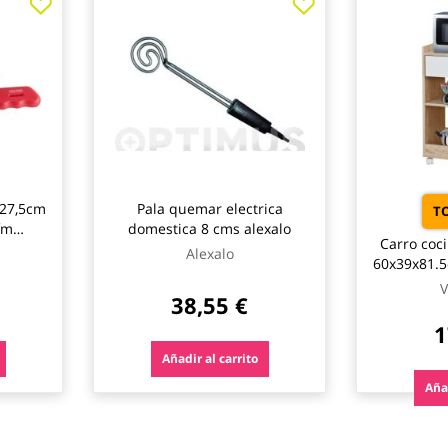
 27,5cm
Pala quemar electrica
T
fm
domestica 8 cms alexalo
Carro coc
Alexalo
60x39x81.
v
V
38,55 €
1
Añadir al carrito
Añad