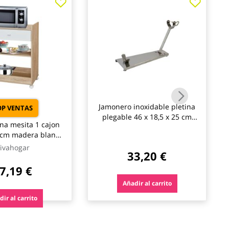
Jamonero inoxidable pletina
OP VENTAS
plegable 46 x 18,5 x 25 cm
ina mesita 1 cajon
flores cortés
5cm madera blanco
ivahogar
ivahogar
33,20 €
7,19 €
Añadir al carrito
ir al carrito