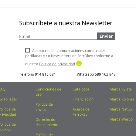
Subscríbete a nuestra Newsletter
Inscríbase
Enviar
a
nuestro
boletín
Acepto recibir comunicaciones comerciales
de
perfiladas y / o Newsletters de FerrOkey conforme a
noticias:
nuestra
Política de privacidad
Teléfono
914 815 681
Whatsapp
689 163 848
FAQ
Condiciones de
Catálogos
Marca Kylate
uso
Aviso legal
Financiación
Marca Kolorea
Política de
Política de
Acerca de
Marca Natuur
envíos
privacidad
Ferrokey
Marca Wesco
Derecho de
Política de
desistimiento
cookies
Política de