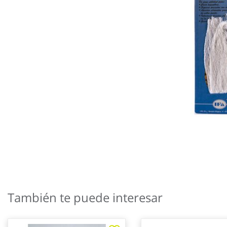
Saltar
al
También te puede interesar
comienzo
de
la