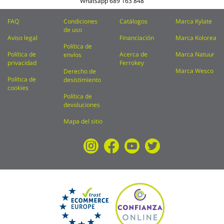
Whatsapp
689 163 848
FAQ
Condiciones
Catálogos
Marca Kylate
de uso
Aviso legal
Financiación
Marca Kolorea
Política de
Política de
Acerca de
Marca Natuur
envíos
privacidad
Ferrokey
Marca Wesco
Derecho de
Política de
desistimiento
cookies
Política de
devoluciones
Mapa del sitio