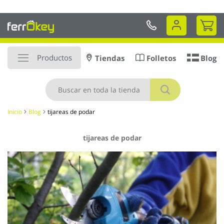
Ir
Envío a DOMICILIO en 48 a 72hr
al
Mi 
contenido
Productos
Tiendas
Folletos
Blog
Buscar
Inicio
Blog
tijareas de podar
tijareas de podar