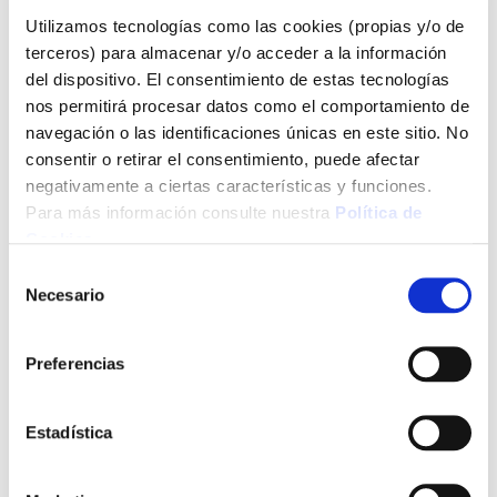
Catálogos Digitales
(4)
Utilizamos tecnologías como las cookies (propias y/o de
Climatización
(6)
terceros) para almacenar y/o acceder a la información
del dispositivo. El consentimiento de estas tecnologías
Herramientas
(12)
nos permitirá procesar datos como el comportamiento de
navegación o las identificaciones únicas en este sitio. No
Mensajes recientes
consentir o retirar el consentimiento, puede afectar
negativamente a ciertas características y funciones.
Para más información consulte nuestra
Política de
Ventilador o aire acondicionado: cuál es mejor para
tu caso
Cookies
.
Agosto 03, 2026
Selección
Ventilador de techo con luz: ventajas y cómo
Necesario
de
elegirlo
consentimiento
Agosto 03, 2026
Preferencias
Caseta de jardín de resina: cómo elegir la mejor
para ti
Agosto 03, 2026
Estadística
Manguera de jardín: cómo elegir la mejor según tu
uso
Julio 07, 2026