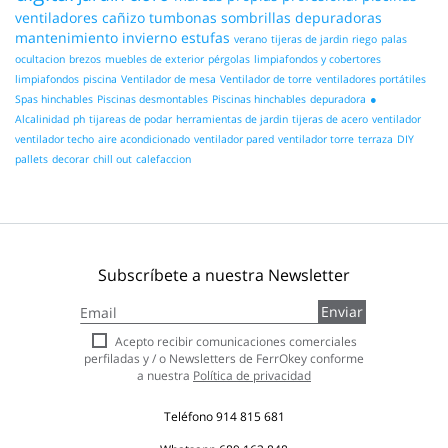
ventiladores
cañizo
tumbonas
sombrillas
depuradoras
mantenimiento
invierno
estufas
verano
tijeras de jardin
riego
palas
ocultacion
brezos
muebles de exterior
pérgolas
limpiafondos y cobertores
limpiafondos
piscina
Ventilador de mesa
Ventilador de torre
ventiladores portátiles
Spas hinchables
Piscinas desmontables
Piscinas hinchables
depuradora
●
Alcalinidad
ph
tijareas de podar
herramientas de jardin
tijeras de acero
ventilador
ventilador techo
aire acondicionado
ventilador pared
ventilador torre
terraza
DIY
pallets
decorar
chill out
calefaccion
Subscríbete a nuestra Newsletter
Inscríbase
Enviar
a
nuestro
Acepto recibir comunicaciones comerciales
boletín
perfiladas y / o Newsletters de FerrOkey conforme
de
a nuestra
Política de privacidad
noticias:
Teléfono
914 815 681