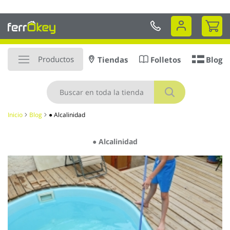
Ir
Envío a DOMICILIO en 48 a 72hr
al
Mi 
contenido
Productos
Tiendas
Folletos
Blog
Buscar
Inicio
Blog
● Alcalinidad
● Alcalinidad