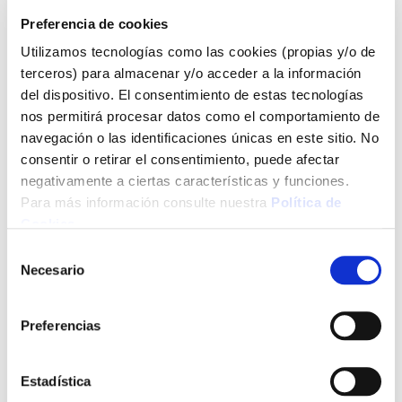
Categorías
Preferencia de cookies
Jardín
(30)
Utilizamos tecnologías como las cookies (propias y/o de
terceros) para almacenar y/o acceder a la información
Catálogos Digitales
(4)
del dispositivo. El consentimiento de estas tecnologías
Climatización
(6)
nos permitirá procesar datos como el comportamiento de
Herramientas
(12)
navegación o las identificaciones únicas en este sitio. No
consentir o retirar el consentimiento, puede afectar
negativamente a ciertas características y funciones.
Mensajes recientes
Para más información consulte nuestra
Política de
Cookies
.
Ventilador o aire acondicionado: cuál es mejor para
Selección
tu caso
Necesario
Agosto 03, 2026
de
consentimiento
Ventilador de techo con luz: ventajas y cómo
elegirlo
Preferencias
Agosto 03, 2026
Caseta de jardín de resina: cómo elegir la mejor
para ti
Estadística
Agosto 03, 2026