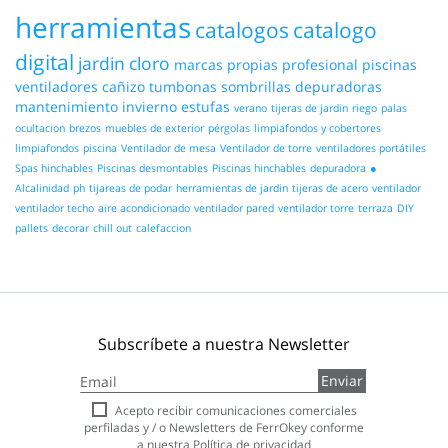
herramientas
catalogos
catalogo
digital
jardin
cloro
marcas propias
profesional
piscinas
ventiladores
cañizo
tumbonas
sombrillas
depuradoras
mantenimiento
invierno
estufas
verano
tijeras de jardin
riego
palas
ocultacion
brezos
muebles de exterior
pérgolas
limpiafondos y cobertores
limpiafondos
piscina
Ventilador de mesa
Ventilador de torre
ventiladores portátiles
Spas hinchables
Piscinas desmontables
Piscinas hinchables
depuradora
●
Alcalinidad
ph
tijareas de podar
herramientas de jardin
tijeras de acero
ventilador
ventilador techo
aire acondicionado
ventilador pared
ventilador torre
terraza
DIY
pallets
decorar
chill out
calefaccion
Subscríbete a nuestra Newsletter
Inscríbase
Enviar
a
nuestro
Acepto recibir comunicaciones comerciales
boletín
perfiladas y / o Newsletters de FerrOkey conforme
de
a nuestra
Política de privacidad