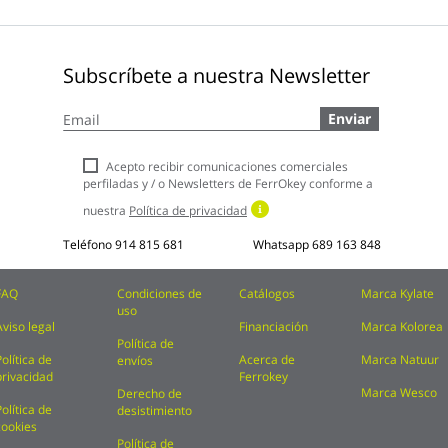
Subscríbete a nuestra Newsletter
Inscríbase
Enviar
a
nuestro
boletín
Acepto recibir comunicaciones comerciales
de
perfiladas y / o Newsletters de FerrOkey conforme a
noticias:
nuestra
Política de privacidad
Teléfono
914 815 681
Whatsapp
689 163 848
FAQ
Condiciones de
Catálogos
Marca Kylate
uso
Aviso legal
Financiación
Marca Kolorea
Política de
Política de
Acerca de
Marca Natuur
envíos
privacidad
Ferrokey
Marca Wesco
Derecho de
Política de
desistimiento
cookies
Política de