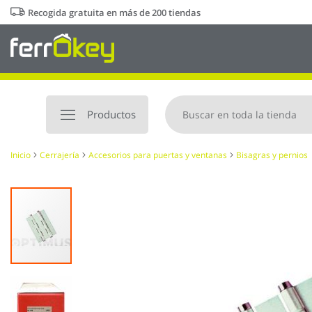
Ir
Recogida gratuita en más de 200 tiendas
al
contenido
Productos
Inicio
Cerrajería
Accesorios para puertas y ventanas
Bisagras y pernios
Saltar
al
final
de
la
galería
de
imágenes