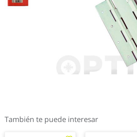
Saltar
al
También te puede interesar
comienzo
de
la