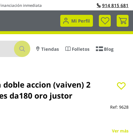
914 815 681
Financiación inmediata
Mi 
Mi Perfil
Buscar
Tiendas
Folletos
Blog
 doble accion (vaiven) 2
es da180 oro justor
Ref:
9628
Ver más