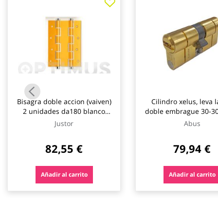
galería
de
imágenes
Bisagra doble accion (vaiven)
Cilindro xelus, leva l
2 unidades da180 blanco
doble embrague 30-30
justor
5 llaves abus
Justor
Abus
82,55 €
79,94 €
Añadir al carrito
Añadir al carrito