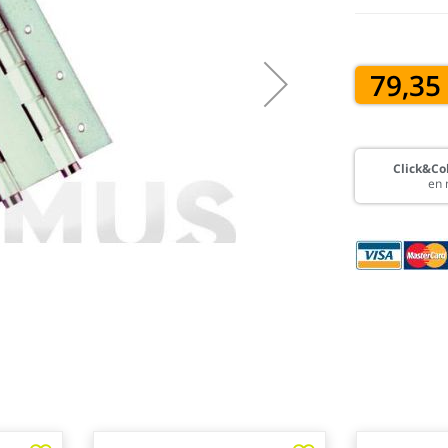
79,35
Click&Col
en 