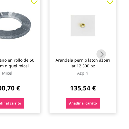
ano en rollo de 50
Arandela pernio laton azpiri
m niquel micel
lat 12 500 pz
Micel
Azpiri
00,70 €
135,54 €
ir al carrito
Añadir al carrito