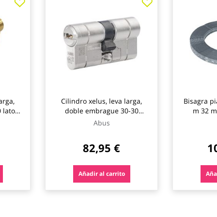
arga,
Cilindro xelus, leva larga,
Bisagra pi
 laton,
doble embrague 30-30
m 32 m
niquel, 5 llaves abus
Abus
82,95 €
1
Añadir al carrito
Añad