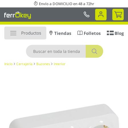
Ir
Envío a DOMICILIO en 48 a 72hr
al
Mi 
contenido
Productos
Tiendas
Folletos
Blog
Buscar
Inicio
Cerrajería
Buzones
Interior
Saltar
al
final
de
la
galería
de
imágenes