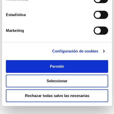
Estadística
Marketing
Buzon interior btv(individual) venus inox b
Configuración de cookies
Btv
Permitir
31,96 €
Seleccionar
Añadir al carrito
Rechazar todas salvo las necesarias