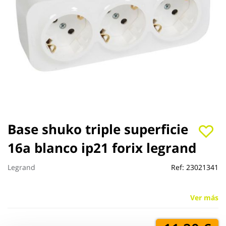
Saltar
Base shuko triple superficie
al
16a blanco ip21 forix legrand
comienzo
de
la
Legrand
Ref:
23021341
galería
de
imágenes
Ver más