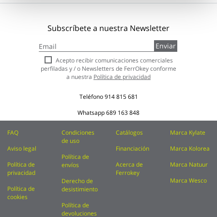
Subscríbete a nuestra Newsletter
Inscríbase
Enviar
a
nuestro
Acepto recibir comunicaciones comerciales
boletín
perfiladas y / o Newsletters de FerrOkey conforme
de
a nuestra
Política de privacidad
noticias:
Teléfono
914 815 681
Whatsapp
689 163 848
FAQ
Condiciones
Catálogos
Marca Kylate
de uso
Aviso legal
Financiación
Marca Kolorea
Política de
Política de
Acerca de
Marca Natuur
envíos
privacidad
Ferrokey
Marca Wesco
Derecho de
Política de
desistimiento
cookies
Política de
devoluciones