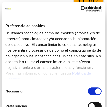
11,20 €
Añadir al carrito
Preferencia de cookies
Utilizamos tecnologías como las cookies (propias y/o de
terceros) para almacenar y/o acceder a la información
Click&Collect - Recogida gratis
Envío a domicilio:
del dispositivo. El consentimiento de estas tecnologías
en nuestras tiendas
5 días hábiles
nos permitirá procesar datos como el comportamiento de
navegación o las identificaciones únicas en este sitio. No
consentir o retirar el consentimiento, puede afectar
+ INFO
negativamente a ciertas características y funciones.
Para más información consulte nuestra
Política de
Cookies
.
LOCALIZA TU TIENDA MÁS CERCANA
Selección
También te puede interesar
Necesario
de
consentimiento
Preferencias