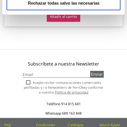
102,40 €
Rechazar todas salvo las necesarias
Añadir al carrito
Subscríbete a nuestra Newsletter
Inscríbase
Enviar
a
nuestro
Acepto recibir comunicaciones comerciales
boletín
perfiladas y / o Newsletters de FerrOkey conforme
de
a nuestra
Política de privacidad
noticias:
Teléfono
914 815 681
Whatsapp
689 163 848
FAQ
Condiciones
Catálogos
Marca Kylate