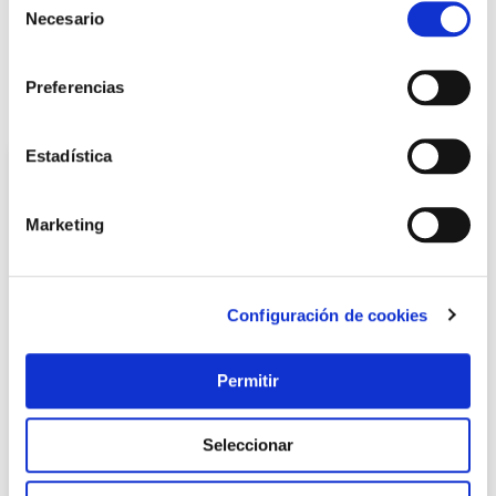
Necesario
de
consentimiento
LOCALIZA TU TIENDA MÁS CERCANA
Preferencias
También te puede interesar
Estadística
Marketing
Configuración de cookies
Permitir
Pintura plastica interior exterior titanit satinado 15 l
blanco
Titan
Seleccionar