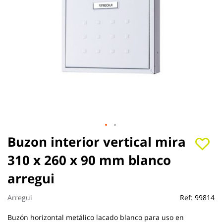
Saltar
Buzon interior vertical mira
al
310 x 260 x 90 mm blanco
comienzo
de
arregui
la
galería
de
Arregui
Ref:
99814
imágenes
Buzón horizontal metálico lacado blanco para uso en