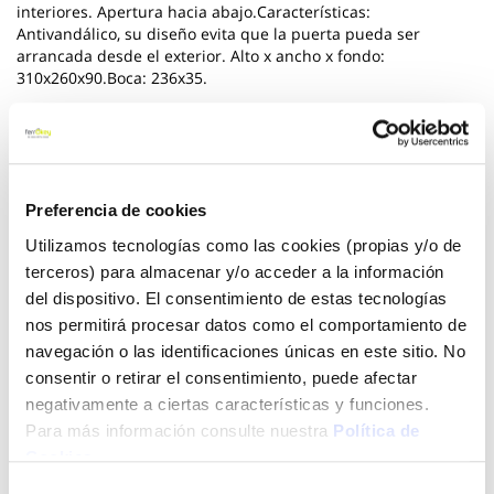
interiores. Apertura hacia abajo.Características:
Antivandálico, su diseño evita que la puerta pueda ser
arrancada desde el exterior. Alto x ancho x fondo:
310x260x90.Boca: 236x35.
Ver más
19,86 €
Preferencia de cookies
Utilizamos tecnologías como las cookies (propias y/o de
Añadir al carrito
terceros) para almacenar y/o acceder a la información
del dispositivo. El consentimiento de estas tecnologías
nos permitirá procesar datos como el comportamiento de
navegación o las identificaciones únicas en este sitio. No
Click&Collect - Recogida gratis
Envío a domicilio:
consentir o retirar el consentimiento, puede afectar
en nuestras tiendas
5 días hábiles
negativamente a ciertas características y funciones.
Para más información consulte nuestra
Política de
Cookies
.
+ INFO
Selección