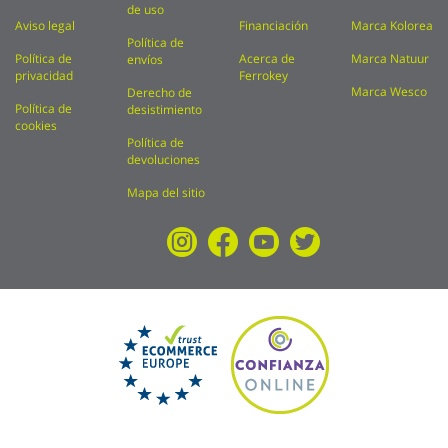
de uso
Aviso legal
Financiación
Marca Kolorea
Política de
Política de
Acerca de
Marca Natuur
envíos
privacidad
Ferrokey
Marca Wesco
Derecho de
Política de
desistimiento
cookies
Política de
devoluciones
Mapa del sitio