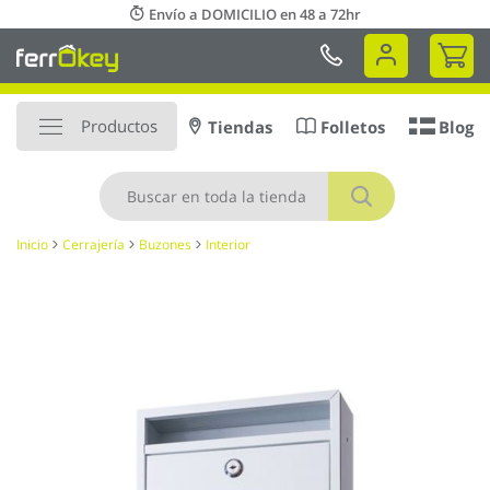
Ir
Envío a DOMICILIO en 48 a 72hr
al
Mi 
contenido
Productos
Tiendas
Folletos
Blog
Buscar
Inicio
Cerrajería
Buzones
Interior
Saltar
al
final
de
la
galería
de
imágenes