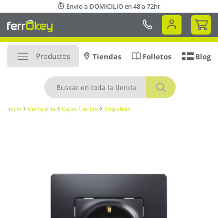
Ir
Envío a DOMICILIO en 48 a 72hr
al
Mi 
contenido
Productos
Tiendas
Folletos
Blog
Buscar
Inicio
Cerrajería
Cajas fuertes
Empotrar
Saltar
al
final
de
la
galería
de
imágenes