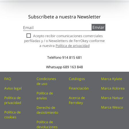
Subscríbete a nuestra Newsletter
Inscríbase
Enviar
a
nuestro
Acepto recibir comunicaciones comerciales
boletín
perfiladas y / o Newsletters de FerrOkey conforme
de
a nuestra
Política de privacidad
noticias:
Teléfono
914 815 681
Whatsapp
689 163 848
FAQ
Condiciones
Catálogos
Marca Kylate
de uso
Aviso legal
Financiación
Marca Kolorea
Política de
Política de
Acerca de
Marca Natuur
envíos
privacidad
Ferrokey
Marca Wesco
Derecho de
Política de
desistimiento
cookies
Política de
devoluciones