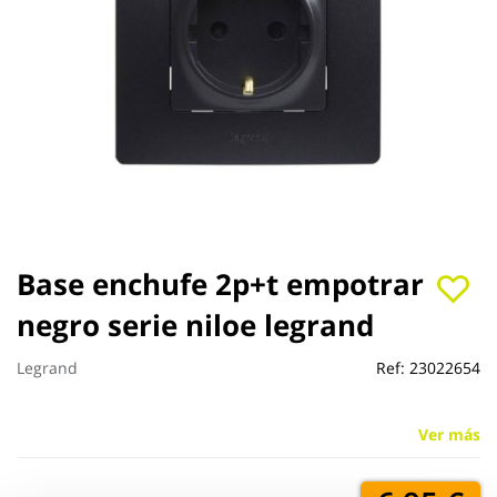
Saltar
Base enchufe 2p+t empotrar
al
negro serie niloe legrand
comienzo
de
la
Legrand
Ref:
23022654
galería
de
imágenes
Ver más