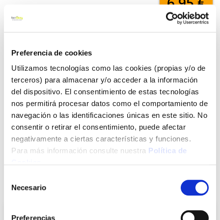
6,95 €
Añadir al carrito
Preferencia de cookies
Utilizamos tecnologías como las cookies (propias y/o de
terceros) para almacenar y/o acceder a la información
Click&Collect - Recogida gratis
Envío a domicilio:
del dispositivo. El consentimiento de estas tecnologías
en nuestras tiendas
5 días hábiles
nos permitirá procesar datos como el comportamiento de
navegación o las identificaciones únicas en este sitio. No
consentir o retirar el consentimiento, puede afectar
+ INFO
negativamente a ciertas características y funciones.
Para más información consulte nuestra
Política de
Cookies
.
LOCALIZA TU TIENDA MÁS CERCANA
Selección
También te puede interesar
Necesario
de
consentimiento
Preferencias