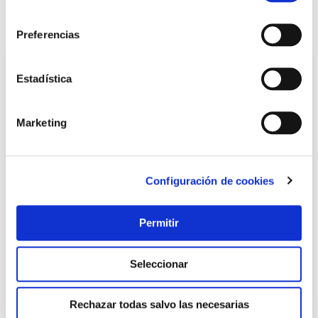
consentimiento
También te puede interesar
Preferencias
Estadística
Marketing
Configuración de cookies
TOP VENTAS
Permitir
Barra ducha redonda acero inox soportes de abs blanco
60 cm l blanco h2o
Seleccionar
9,75 €
Rechazar todas salvo las necesarias