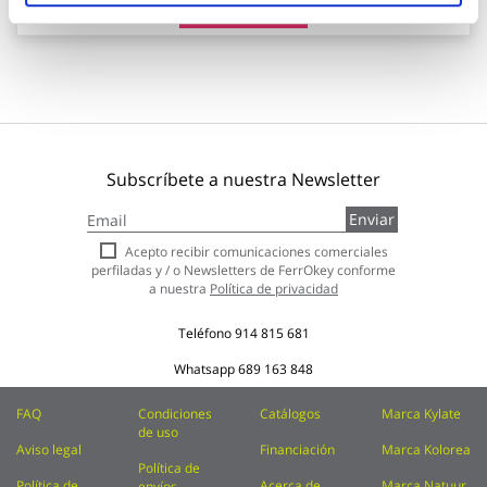
Añadir al carrito
Subscríbete a nuestra Newsletter
Inscríbase
Enviar
a
nuestro
Acepto recibir comunicaciones comerciales
boletín
perfiladas y / o Newsletters de FerrOkey conforme
de
a nuestra
Política de privacidad
noticias:
Teléfono
914 815 681
Whatsapp
689 163 848
FAQ
Condiciones
Catálogos
Marca Kylate
de uso
Aviso legal
Financiación
Marca Kolorea
Política de
Política de
Acerca de
Marca Natuur
envíos