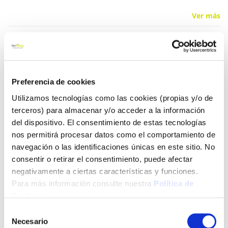
Ver más
8,83 €
Preferencia de cookies
Añadir al carrito
Utilizamos tecnologías como las cookies (propias y/o de
terceros) para almacenar y/o acceder a la información
del dispositivo. El consentimiento de estas tecnologías
Click&Collect - Recogida gratis
Envío a domicilio:
nos permitirá procesar datos como el comportamiento de
en nuestras tiendas
5 días hábiles
navegación o las identificaciones únicas en este sitio. No
consentir o retirar el consentimiento, puede afectar
negativamente a ciertas características y funciones.
+ INFO
Para más información consulte nuestra
Política de
Cookies
.
Selección
LOCALIZA TU TIENDA MÁS CERCANA
Necesario
de