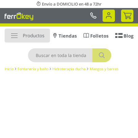
Ir
Envío a DOMICILIO en 48 a 72hr
al
Mi 
contenido
Productos
Tiendas
Folletos
Blog
Buscar
Inicio
Fontanería y baño
Hidroterapia ducha
Mangos y barras
Saltar
al
final
de
la
galería
de
imágenes