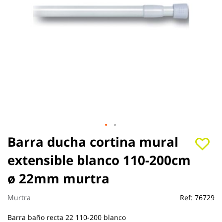
Saltar
Barra ducha cortina mural
al
extensible blanco 110-200cm
comienzo
de
ø 22mm murtra
la
galería
de
Murtra
Ref:
76729
imágenes
Barra baño recta 22 110-200 blanco