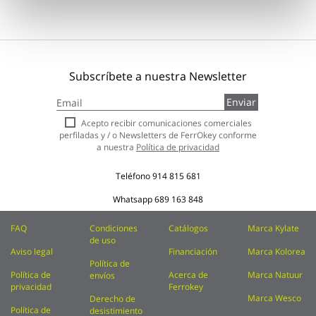
Subscríbete a nuestra Newsletter
Inscríbase
Enviar
a
nuestro
Acepto recibir comunicaciones comerciales
boletín
perfiladas y / o Newsletters de FerrOkey conforme
de
a nuestra
Política de privacidad
noticias:
Teléfono
914 815 681
Whatsapp
689 163 848
FAQ
Condiciones
Catálogos
Marca Kylate
de uso
Aviso legal
Financiación
Marca Kolorea
Política de
Política de
Acerca de
Marca Natuur
envíos
privacidad
Ferrokey
Marca Wesco
Derecho de
Política de
desistimiento