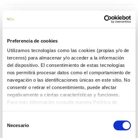
5,60 €
Añadir al carrito
Preferencia de cookies
Utilizamos tecnologías como las cookies (propias y/o de
terceros) para almacenar y/o acceder a la información
del dispositivo. El consentimiento de estas tecnologías
Click&Collect - Recogida gratis
Envío a domicilio:
nos permitirá procesar datos como el comportamiento de
en nuestras tiendas
5 días hábiles
navegación o las identificaciones únicas en este sitio. No
consentir o retirar el consentimiento, puede afectar
negativamente a ciertas características y funciones.
+ INFO
Para más información consulte nuestra
Política de
Cookies
.
LOCALIZA TU TIENDA MÁS CERCANA
Selección
Necesario
de
También te puede interesar
consentimiento