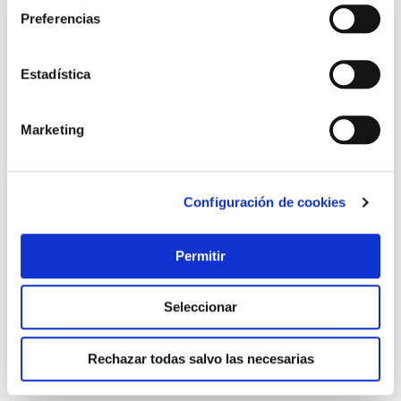
Preferencias
Estadística
Marketing
Configuración de cookies
Espatula inox nilon signature bra
Bra
Permitir
9,95 €
Seleccionar
Añadir al carrito
Rechazar todas salvo las necesarias