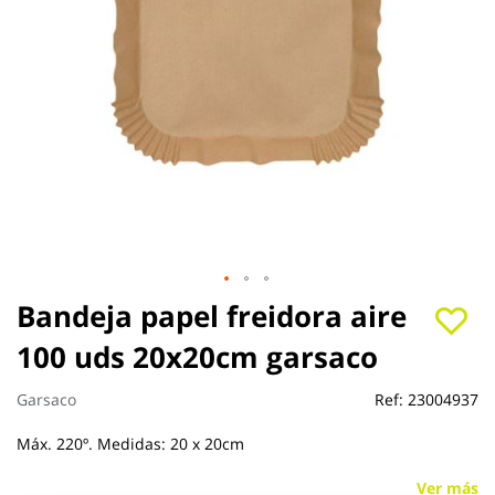
Saltar
Bandeja papel freidora aire
al
100 uds 20x20cm garsaco
comienzo
de
la
Garsaco
Ref:
23004937
galería
de
Máx. 220º. Medidas: 20 x 20cm
imágenes
Ver más