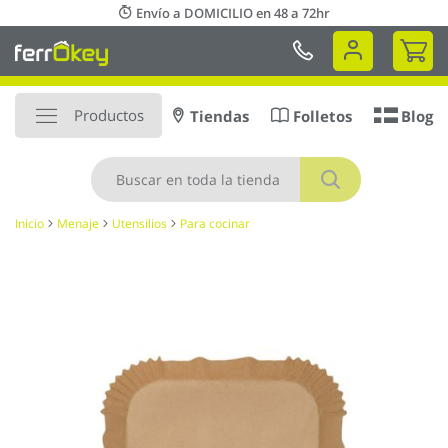
Ir
Envío a DOMICILIO en 48 a 72hr
al
Mi 
contenido
Productos
Tiendas
Folletos
Blog
Buscar
Inicio
Menaje
Utensilios
Para cocinar
Saltar
al
final
de
la
galería
de
imágenes