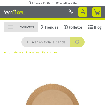
Ir
Envío a DOMICILIO en 48 a 72hr
al
Mi 
contenido
Productos
Tiendas
Folletos
Blog
Buscar
Inicio
Menaje
Utensilios
Para cocinar
Saltar
al
final
de
la
galería
de
imágenes