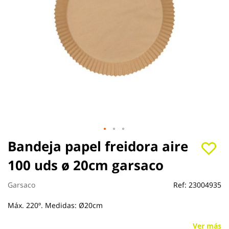
Saltar
Bandeja papel freidora aire
al
100 uds ø 20cm garsaco
comienzo
de
la
Garsaco
Ref:
23004935
galería
de
Máx. 220º. Medidas: Ø20cm
imágenes
Ver más