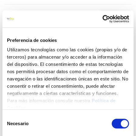
5,60 €
Añadir al carrito
Preferencia de cookies
Utilizamos tecnologías como las cookies (propias y/o de
terceros) para almacenar y/o acceder a la información
del dispositivo. El consentimiento de estas tecnologías
Click&Collect - Recogida gratis
Envío a domicilio:
nos permitirá procesar datos como el comportamiento de
en nuestras tiendas
5 días hábiles
navegación o las identificaciones únicas en este sitio. No
consentir o retirar el consentimiento, puede afectar
negativamente a ciertas características y funciones.
+ INFO
Para más información consulte nuestra
Política de
Cookies
.
LOCALIZA TU TIENDA MÁS CERCANA
Selección
Necesario
de
También te puede interesar
consentimiento