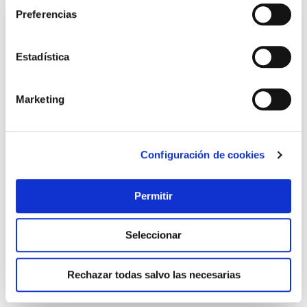
Preferencias
Estadística
Marketing
Configuración de cookies
Churrera maquina pasta mixta ibili
Ibili
Permitir
17,10 €
Seleccionar
Añadir al carrito
Rechazar todas salvo las necesarias