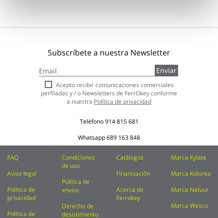
Subscríbete a nuestra Newsletter
Inscríbase
Enviar
a
nuestro
Acepto recibir comunicaciones comerciales
boletín
perfiladas y / o Newsletters de FerrOkey conforme
de
a nuestra
Política de privacidad
noticias:
Teléfono
914 815 681
Whatsapp
689 163 848
FAQ
Condiciones
Catálogos
Marca Kylate
de uso
Aviso legal
Financiación
Marca Kolorea
Política de
Política de
Acerca de
Marca Natuur
envíos
privacidad
Ferrokey
Marca Wesco
Derecho de
Política de
desistimiento