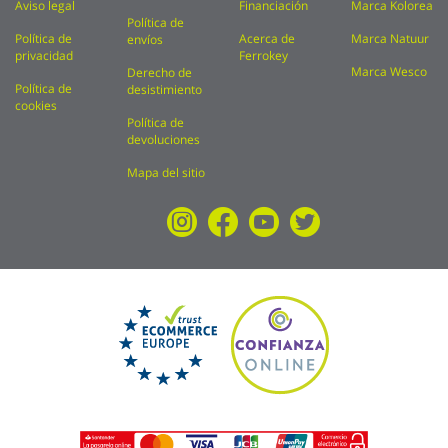
Aviso legal
Financiación
Marca Kolorea
Política de
Política de
Acerca de
Marca Natuur
envíos
privacidad
Ferrokey
Marca Wesco
Derecho de
Política de
desistimiento
cookies
Política de
devoluciones
Mapa del sitio