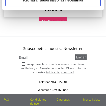
Rechazar todas salvo las necesarias
- 31 %
98,65 €
68,50 €
Añadir al carrito
Subscríbete a nuestra Newsletter
Inscríbase
Enviar
a
nuestro
Acepto recibir comunicaciones comerciales
boletín
perfiladas y / o Newsletters de FerrOkey conforme
de
a nuestra
Política de privacidad
noticias:
Teléfono
914 815 681
Whatsapp
689 163 848
FAQ
Condiciones
Catálogos
Marca Kylate
de uso