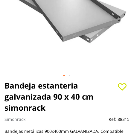
Saltar
Bandeja estanteria
al
galvanizada 90 x 40 cm
comienzo
de
simonrack
la
galería
de
Simonrack
Ref:
88315
imágenes
Bandejas metálicas 900x400mm GALVANIZADA. Compatible