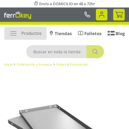
Ir
Envío a DOMICILIO en 48 a 72hr
al
Mi 
contenido
Productos
Tiendas
Folletos
Blog
Buscar
Inicio
Ordenación y limpieza
Orden
Estanterías
Saltar
al
final
de
la
galería
de
imágenes